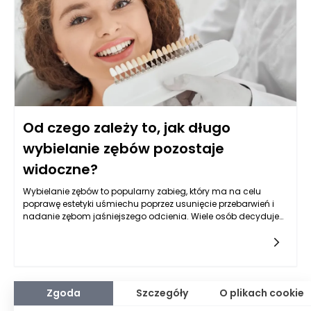
Od czego zależy to, jak długo
wybielanie zębów pozostaje
widoczne?
Wybielanie zębów to popularny zabieg, który ma na celu
poprawę estetyki uśmiechu poprzez usunięcie przebarwień i
nadanie zębom jaśniejszego odcienia. Wiele osób decyduje
się na ten zabieg, pragnąc poprawić swoje samopoczucie i
pewność siebie. Jednakże czas, przez jaki efekty wybielania
zębów są widoczne, różni się znacząco w zależności od wielu
czynników, co stawia pytanie: jakie czynniki wpływają na
trwałość efektów tego zabiegu?
Zgoda
Szczegóły
O plikach cookie