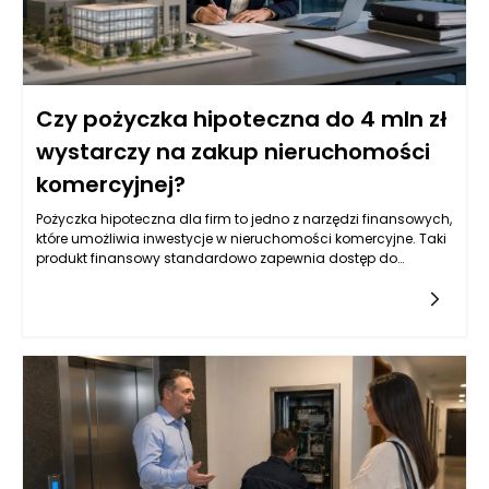
Czy pożyczka hipoteczna do 4 mln zł
wystarczy na zakup nieruchomości
komercyjnej?
Pożyczka hipoteczna dla firm to jedno z narzędzi finansowych,
które umożliwia inwestycje w nieruchomości komercyjne. Taki
produkt finansowy standardowo zapewnia dostęp do
znacznych kwot, co jest szczególnie istotne w kontekście
większych projektów. Wysokość pożyczki, która sięga do 4
milionów złotych, daje przedsiębiorcom możliwość zakupu,
bądź refinansowania istniejących nieruchomości
komercyjnych. Na rynku istnieje wiele różnych ofert, które mogą
różnić się pod względem oprocentowania, okresu spłaty oraz
wymaganych zabezpieczeń. Kluczowym aspektem dla firm
jest również analiza warunków umowy oraz kosztów
dodatkowych związanych z pozyskiwaniem takiego
finansowania. Przed podjęciem decyzji o wyborze
odpowiedniej pożyczki hipotecznej, warto przeanalizować