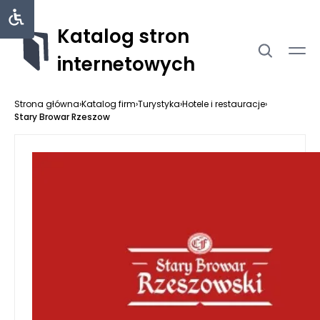
Katalog stron
internetowych
Strona główna
›
Katalog firm
›
Turystyka
›
Hotele i restauracje
›
Stary Browar Rzeszow