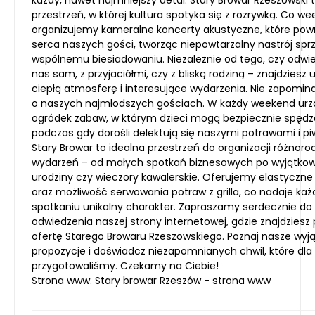
każdy, nawet najmniejszy detal. Stary Browar Rzeszowski 
przestrzeń, w której kultura spotyka się z rozrywką. Co w
organizujemy kameralne koncerty akustyczne, które pow
serca naszych gości, tworząc niepowtarzalny nastrój sprz
wspólnemu biesiadowaniu. Niezależnie od tego, czy odwi
nas sam, z przyjaciółmi, czy z bliską rodziną – znajdziesz 
ciepłą atmosferę i interesujące wydarzenia. Nie zapomi
o naszych najmłodszych gościach. W każdy weekend ur
ogródek zabaw, w którym dzieci mogą bezpiecznie spędz
podczas gdy dorośli delektują się naszymi potrawami i p
Stary Browar to idealna przestrzeń do organizacji różnor
wydarzeń – od małych spotkań biznesowych po wyjątko
urodziny czy wieczory kawalerskie. Oferujemy elastyczne
oraz możliwość serwowania potraw z grilla, co nadaje k
spotkaniu unikalny charakter. Zapraszamy serdecznie do
odwiedzenia naszej strony internetowej, gdzie znajdziesz
ofertę Starego Browaru Rzeszowskiego. Poznaj nasze wyj
propozycje i doświadcz niezapomnianych chwil, które dla
przygotowaliśmy. Czekamy na Ciebie!
Strona www:
Stary browar Rzeszów - strona www