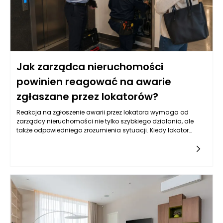
wszystkie dostępne opcje i zrozumieć, jakie obowiązki i
zobowiązania będą się wiązać z zaciągnięciem takiego
kredytu.
Jak zarządca nieruchomości
powinien reagować na awarie
zgłaszane przez lokatorów?
Reakcja na zgłoszenie awarii przez lokatora wymaga od
zarządcy nieruchomości nie tylko szybkiego działania, ale
także odpowiedniego zrozumienia sytuacji. Kiedy lokator
informuje o problemie, kluczowe jest zebranie wszystkich
niezbędnych informacji. Zarządca powinien zwrócić uwagę
na szczegóły dotyczące awarii, takie jak jej charakter,
lokalizacja w budynku, a także czas, w którym problem
wystąpił. Taka wstępna analiza pozwoli ustalić priorytet
działań oraz określić, czy konieczna jest interwencja
specjalisty, czy awaria może być rozwiązana zdalnie.
Równocześnie, ważne jest, aby zarządca okazał empatię i
zrozumienie dla lokatora, który może odczuwać stres
związany z daną sytuacją. Takie podejście buduje zaufanie i