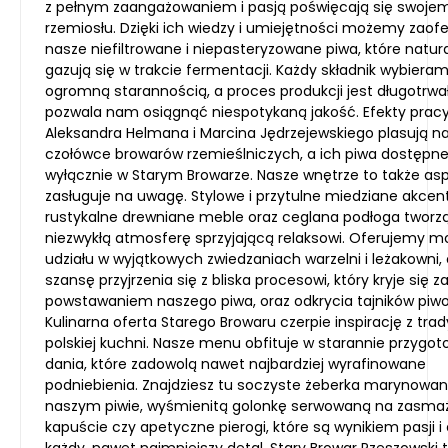
z pełnym zaangażowaniem i pasją poświęcają się swoje
rzemiosłu. Dzięki ich wiedzy i umiejętności możemy zao
nasze niefiltrowane i niepasteryzowane piwa, które natura
gazują się w trakcie fermentacji. Każdy składnik wybieram
ogromną starannością, a proces produkcji jest długotrwał
pozwala nam osiągnąć niespotykaną jakość. Efekty prac
Aleksandra Helmana i Marcina Jędrzejewskiego plasują n
czołówce browarów rzemieślniczych, a ich piwa dostępne
wyłącznie w Starym Browarze. Nasze wnętrze to także asp
zasługuje na uwagę. Stylowe i przytulne miedziane akcent
rustykalne drewniane meble oraz ceglana podłoga tworz
niezwykłą atmosferę sprzyjającą relaksowi. Oferujemy m
udziału w wyjątkowych zwiedzaniach warzelni i leżakowni,
szansę przyjrzenia się z bliska procesowi, który kryje się z
powstawaniem naszego piwa, oraz odkrycia tajników piw
Kulinarna oferta Starego Browaru czerpie inspirację z trad
polskiej kuchni. Nasze menu obfituje w starannie przygo
dania, które zadowolą nawet najbardziej wyrafinowane
podniebienia. Znajdziesz tu soczyste żeberka marynowa
naszym piwie, wyśmienitą golonkę serwowaną na zasma
kapuście czy apetyczne pierogi, które są wynikiem pasji i