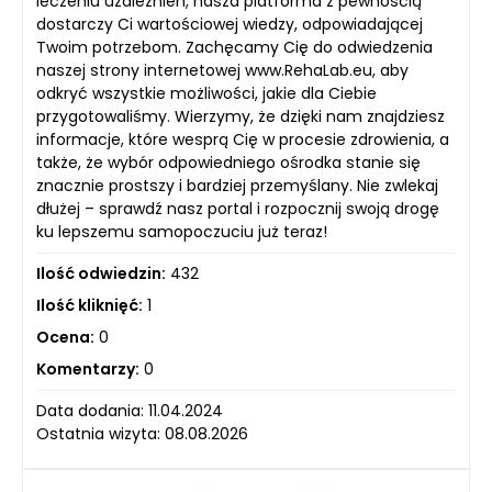
leczeniu uzależnień, nasza platforma z pewnością
dostarczy Ci wartościowej wiedzy, odpowiadającej
Twoim potrzebom. Zachęcamy Cię do odwiedzenia
naszej strony internetowej www.RehaLab.eu, aby
odkryć wszystkie możliwości, jakie dla Ciebie
przygotowaliśmy. Wierzymy, że dzięki nam znajdziesz
informacje, które wesprą Cię w procesie zdrowienia, a
także, że wybór odpowiedniego ośrodka stanie się
znacznie prostszy i bardziej przemyślany. Nie zwlekaj
dłużej – sprawdź nasz portal i rozpocznij swoją drogę
ku lepszemu samopoczuciu już teraz!
Ilość odwiedzin:
432
Ilość kliknięć:
1
Ocena:
0
Komentarzy:
0
Data dodania: 11.04.2024
Ostatnia wizyta: 08.08.2026