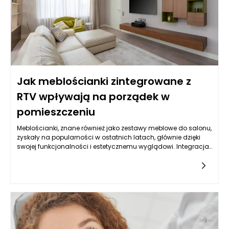
pokazuje, że zarządzanie nieruchomościami Poznań nie
polega jedynie na sprawnym administrowaniu, ale także na
tworzeniu relacji z mieszkańcami.
Jak meblościanki zintegrowane z
RTV wpływają na porządek w
pomieszczeniu
Meblościanki, znane również jako zestawy meblowe do salonu,
zyskały na popularności w ostatnich latach, głównie dzięki
swojej funkcjonalności i estetycznemu wyglądowi. Integracja
meblościanki z RTV, czyli sprzętem do odbioru telewizyjnego i
multimedialnego, wprowadza wiele korzyści zarówno w
kontekście porządku, jak i organizacji przestrzeni życiowej. W
przypadku meblościanek, możliwość przechowywania sprzętu
RTV w sposób estetyczny i zorganizowany sprawia, że
pomieszczenie staje się bardziej harmonijne.