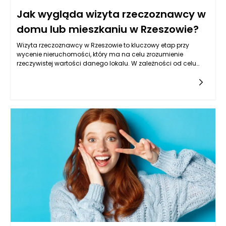
Jak wygląda wizyta rzeczoznawcy w
domu lub mieszkaniu w Rzeszowie?
Wizyta rzeczoznawcy w Rzeszowie to kluczowy etap przy
wycenie nieruchomości, który ma na celu zrozumienie
rzeczywistej wartości danego lokalu. W zależności od celu
wyceny, może być konieczna obecność właściciela
nieruchomości lub osoby upoważnionej do reprezentowania
właściciela. Zasadniczo, rzeczoznawca przystępuje do pracy,
zbierając wszystkie niezbędne informacje dotyczące danej
nieruchomości, aby dokonać obiektywnej oceny jej wartości
rynkowej. Proces ten rozpoczyna się od przygotowania
odpowiednich dokumentów, które właściciel powinien
zaprezentować podczas wizyty. Mogą to być m.in. akty
notarialne, mapy, plany zagospodarowania przestrzennego, a
także wszelkie zaświadczenia dotyczące stanu prawnego
nieruchomości.