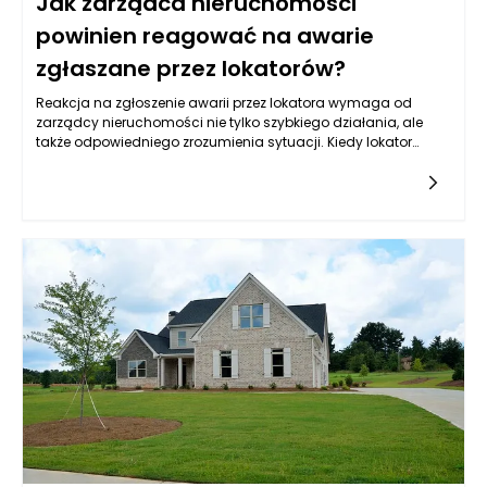
Jak zarządca nieruchomości
powinien reagować na awarie
zgłaszane przez lokatorów?
Reakcja na zgłoszenie awarii przez lokatora wymaga od
zarządcy nieruchomości nie tylko szybkiego działania, ale
także odpowiedniego zrozumienia sytuacji. Kiedy lokator
informuje o problemie, kluczowe jest zebranie wszystkich
niezbędnych informacji. Zarządca powinien zwrócić uwagę
na szczegóły dotyczące awarii, takie jak jej charakter,
lokalizacja w budynku, a także czas, w którym problem
wystąpił. Taka wstępna analiza pozwoli ustalić priorytet
działań oraz określić, czy konieczna jest interwencja
specjalisty, czy awaria może być rozwiązana zdalnie.
Równocześnie, ważne jest, aby zarządca okazał empatię i
zrozumienie dla lokatora, który może odczuwać stres
związany z daną sytuacją. Takie podejście buduje zaufanie i
pokazuje, że zarządzanie nieruchomościami Poznań nie
polega jedynie na sprawnym administrowaniu, ale także na
tworzeniu relacji z mieszkańcami.