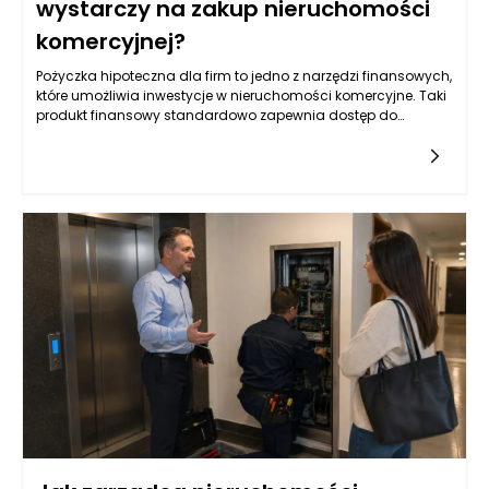
wystarczy na zakup nieruchomości
komercyjnej?
Pożyczka hipoteczna dla firm to jedno z narzędzi finansowych,
które umożliwia inwestycje w nieruchomości komercyjne. Taki
produkt finansowy standardowo zapewnia dostęp do
znacznych kwot, co jest szczególnie istotne w kontekście
większych projektów. Wysokość pożyczki, która sięga do 4
milionów złotych, daje przedsiębiorcom możliwość zakupu,
bądź refinansowania istniejących nieruchomości
komercyjnych. Na rynku istnieje wiele różnych ofert, które mogą
różnić się pod względem oprocentowania, okresu spłaty oraz
wymaganych zabezpieczeń. Kluczowym aspektem dla firm
jest również analiza warunków umowy oraz kosztów
dodatkowych związanych z pozyskiwaniem takiego
finansowania. Przed podjęciem decyzji o wyborze
odpowiedniej pożyczki hipotecznej, warto przeanalizować
wszystkie dostępne opcje i zrozumieć, jakie obowiązki i
zobowiązania będą się wiązać z zaciągnięciem takiego
kredytu.