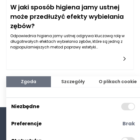
W jaki sposób higiena jamy ustnej
może przedłużyć efekty wybielania
zębów?
Odpowiednia higiena jamy ustnej odgrywa kluczową rolę w
długotrwałych efektach wybielania zębów, które są jedną z
najpopularniejszych metod poprawy estetyki
uśmiechu. Wybielanie zębów to proces, który może przyczynić
się do znacznej zmiany w wyglądzie i pewności siebie danej
osoby. Jednak efekty tego zabiegu mogą być krótkotrwałe,
jeśli nie podejmiemy odpowiednich działań w zakresie
pielęgnacji jamy ustnej. Celem niniejszego artykułu jest
przedstawienie związku pomiędzy prawidłową higieną jamy
Zgoda
Szczegóły
O plikach cookie
ustnej a trwałością efektów, jakie przynosi wybielanie zębów.
Niezbędne
Preferencje
Brak
O nas
Kontakt