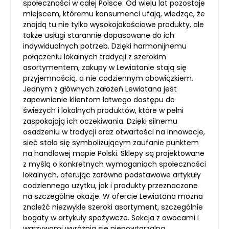
społeczności w całej Polsce. Od wielu lat pozostaje
miejscem, któremu konsumenci ufają, wiedząc, że
znajdą tu nie tylko wysokojakościowe produkty, ale
także usługi starannie dopasowane do ich
indywidualnych potrzeb. Dzięki harmonijnemu
połączeniu lokalnych tradycji z szerokim
asortymentem, zakupy w Lewiatanie stają się
przyjemnością, a nie codziennym obowiązkiem.
Jednym z głównych założeń Lewiatana jest
zapewnienie klientom łatwego dostępu do
świeżych i lokalnych produktów, które w pełni
zaspokajają ich oczekiwania. Dzięki silnemu
osadzeniu w tradycji oraz otwartości na innowacje,
sieć stała się symbolizującym zaufanie punktem
na handlowej mapie Polski. Sklepy są projektowane
z myślą o konkretnych wymaganiach społeczności
lokalnych, oferując zarówno podstawowe artykuły
codziennego użytku, jak i produkty przeznaczone
na szczególne okazje. W ofercie Lewiatana można
znaleźć niezwykle szeroki asortyment, szczególnie
bogaty w artykuły spożywcze. Sekcja z owocami i
warzywami wyróżnia się niepowtarzalną