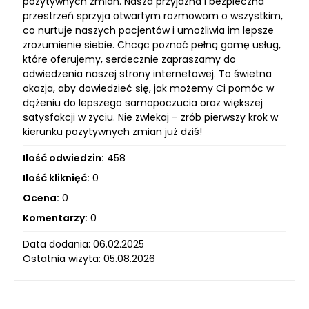
pozytywnych zmian. Nasza przyjazna i bezpieczna
przestrzeń sprzyja otwartym rozmowom o wszystkim,
co nurtuje naszych pacjentów i umożliwia im lepsze
zrozumienie siebie. Chcąc poznać pełną gamę usług,
które oferujemy, serdecznie zapraszamy do
odwiedzenia naszej strony internetowej. To świetna
okazja, aby dowiedzieć się, jak możemy Ci pomóc w
dążeniu do lepszego samopoczucia oraz większej
satysfakcji w życiu. Nie zwlekaj – zrób pierwszy krok w
kierunku pozytywnych zmian już dziś!
Ilość odwiedzin:
458
Ilość kliknięć:
0
Ocena:
0
Komentarzy:
0
Data dodania: 06.02.2025
Ostatnia wizyta: 05.08.2026