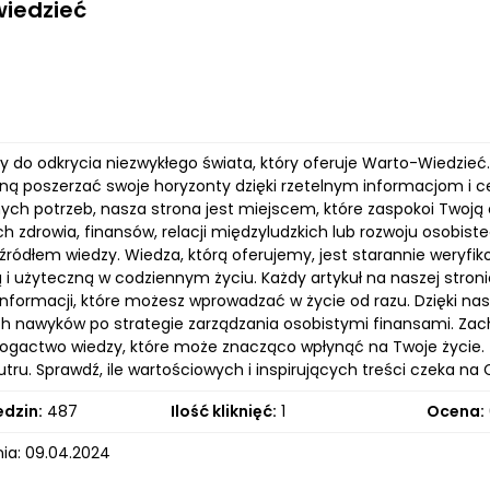
iedzieć
 do odkrycia niezwykłego świata, który oferuje Warto-Wiedzieć
gną poszerzać swoje horyzonty dzięki rzetelnym informacjom i
nych potrzeb, nasza strona jest miejscem, które zaspokoi Twoją
h zdrowia, finansów, relacji międzyludzkich lub rozwoju osobis
ródłem wiedzy. Wiedza, którą oferujemy, jest starannie weryfik
i użyteczną w codziennym życiu. Każdy artykuł na naszej stronie
nformacji, które możesz wprowadzać w życie od razu. Dzięki nas
h nawyków po strategie zarządzania osobistymi finansami. Zac
bogactwo wiedzy, które może znacząco wpłynąć na Twoje życie.
tru. Sprawdź, ile wartościowych i inspirujących treści czeka na C
edzin:
487
Ilość kliknięć:
1
Ocena:
ia: 09.04.2024