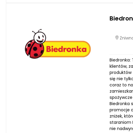
Biedro
Żniwna
Biedronka: 
klientów, 
produktów 
się nie tyl
coraz to n
zamieszkan
spożywcze 
Biedronka 
promocje o
zniżek, któ
staraniom 
nie nadwyr