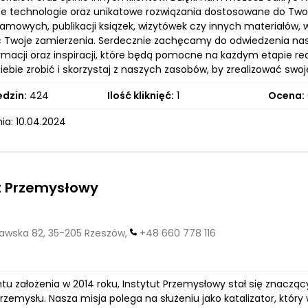
 technologie oraz unikatowe rozwiązania dostosowane do Twoich
lamowych, publikacji książek, wizytówek czy innych materiałów,
ć Twoje zamierzenia. Serdecznie zachęcamy do odwiedzenia nasz
rmacji oraz inspiracji, które będą pomocne na każdym etapie re
ebie zrobić i skorzystaj z naszych zasobów, by zrealizować swoje
edzin:
424
Ilość kliknięć:
1
Ocena:
ia: 10.04.2024
t Przemysłowy
wska 82, 35-205 Rzeszów,
+48 660 778 116
 założenia w 2014 roku, Instytut Przemysłowy stał się znaczą
rzemysłu. Nasza misja polega na służeniu jako katalizator, któr