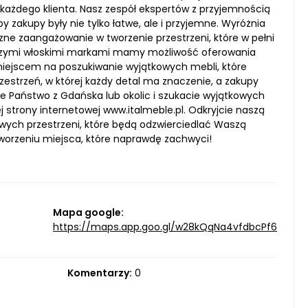
 każdego klienta. Nasz zespół ekspertów z przyjemnością
 zakupy były nie tylko łatwe, ale i przyjemne. Wyróżnia
zne zaangażowanie w tworzenie przestrzeni, które w pełni
epszymi włoskimi markami mamy możliwość oferowania
iejscem na poszukiwanie wyjątkowych mebli, które
zestrzeń, w której każdy detal ma znaczenie, a zakupy
cie Państwo z Gdańska lub okolic i szukacie wyjątkowych
strony internetowej www.italmeble.pl. Odkryjcie naszą
lowych przestrzeni, które będą odzwierciedlać Waszą
worzeniu miejsca, które naprawdę zachwyci!
Mapa google:
https://maps.app.goo.gl/w28kQqNa4vfdbcPf6
Komentarzy:
0