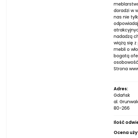
meblarstwa
doradzi w w
nas nie ty
odpowiadaj
atrakcyjny
nadadzą ch
wiążą się z
mebli o wł
bogatą ofer
osobowość.
Strona ww
Adres:
Gdańsk
al. Grunwal
80-266
Ilość odwi
Ocena uży