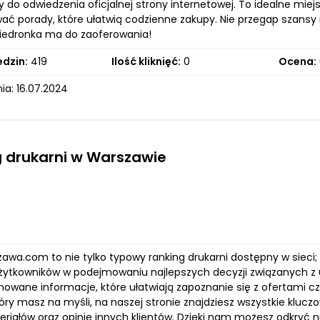
do odwiedzenia oficjalnej strony internetowej. To idealne miej
ać porady, które ułatwią codzienne zakupy. Nie przegap szansy 
 Biedronka ma do zaoferowania!
edzin:
419
Ilość kliknięć:
0
Ocena:
ia: 16.07.2024
 drukarni w Warszawie
awa.com to nie tylko typowy ranking drukarni dostępny w sieci
żytkowników w podejmowaniu najlepszych decyzji związanych z 
owane informacje, które ułatwiają zapoznanie się z ofertami cz
tóry masz na myśli, na naszej stronie znajdziesz wszystkie kluc
riałów oraz opinie innych klientów. Dzięki nam możesz odkryć nie 