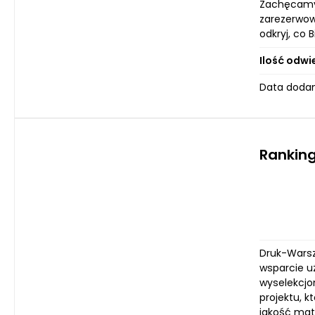
Zachęcamy 
zarezerwow
odkryj, co
Ilość odwi
Data dodan
Ranking
Druk-Warsz
wsparcie u
wyselekcjon
projektu, k
jakość mate