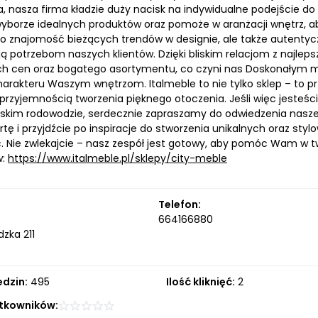
, nasza firma kładzie duży nacisk na indywidualne podejście do
yborze idealnych produktów oraz pomoże w aranżacji wnętrz, aby
lko znajomość bieżących trendów w designie, ale także autentyc
ą potrzebom naszych klientów. Dzięki bliskim relacjom z najl
ch cen oraz bogatego asortymentu, co czyni nas Doskonałym m
arakteru Waszym wnętrzom. Italmeble to nie tylko sklep – to pr
 przyjemnością tworzenia pięknego otoczenia. Jeśli więc jesteś
oskim rodowodzie, serdecznie zapraszamy do odwiedzenia naszej 
tę i przyjdźcie po inspiracje do stworzenia unikalnych oraz sty
 Nie zwlekajcie – nasz zespół jest gotowy, aby pomóc Wam w t
w:
https://www.italmeble.pl/sklepy/city-meble
Telefon:
664166880
dzka 211
edzin:
495
Ilość kliknięć:
2
tkowników: