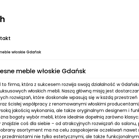
ch
takt
eble włoskie Gdańsk
esne meble włoskie Gdańsk
l to firma, która z sukcesem rozwija swoją działalność w Gdańsk
luksusowych włoskich mebli. Naszą główną misją jest dostarczan
ch rozwiązań, które doskonale wpasują się w każdą przestrzeń 
oraz ścisłej współpracy z renomowanymi włoskimi producentami,
wysoką jakością wykonania, ale także oryginalnym designem i fu
na bogaty wybór mebli, które idealnie dopełnią zarówno klasycz
 znajdzie coś dla siebie – od atrakcyjnych rozwiązań do salonu, p
dobrany asortyment ma na celu zaspokojenie oczekiwań nawet n
ę przedmiotami nie tylko estetycznymi, ale także funkcjonalnym