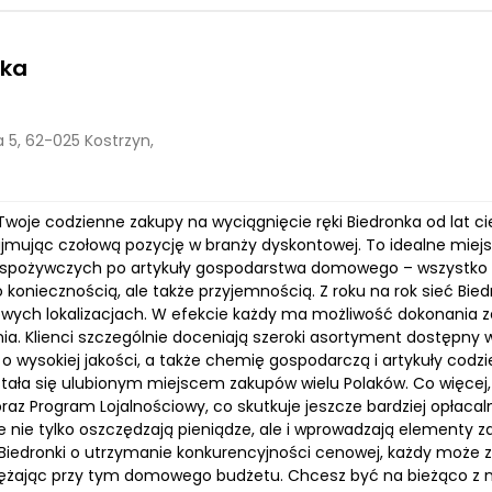
nka
 5, 62-025 Kostrzyn,
Twoje codzienne zakupy na wyciągnięcie ręki Biedronka od lat c
zajmując czołową pozycję w branży dyskontowej. To idealne miej
spożywczych po artykuły gospodarstwa domowego – wszystko w 
ko koniecznością, ale także przyjemnością. Z roku na rok sieć Bi
owych lokalizacjach. W efekcie każdy ma możliwość dokonania z
ia. Klienci szczególnie doceniają szeroki asortyment dostępny 
o wysokiej jakości, a także chemię gospodarczą i artykuły codzi
stała się ulubionym miejscem zakupów wielu Polaków. Co więcej,
raz Program Lojalnościowy, co skutkuje jeszcze bardziej opłaca
re nie tylko oszczędzają pieniądze, ale i wprowadzają elementy
Biedronki o utrzymanie konkurencyjności cenowej, każdy może 
ężając przy tym domowego budżetu. Chcesz być na bieżąco z 