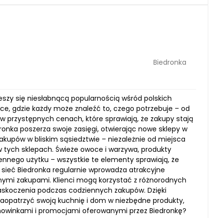
Biedronka
ieszy się niesłabnącą popularnością wśród polskich
sce, gdzie każdy może znaleźć to, czego potrzebuje – od
przystępnych cenach, które sprawiają, że zakupy stają
edronka poszerza swoje zasięgi, otwierając nowe sklepy w
akupów w bliskim sąsiedztwie – niezależnie od miejsca
w tych sklepach. Świeże owoce i warzywa, produkty
ennego użytku – wszystkie te elementy sprawiają, że
 sieć Biedronka regularnie wprowadza atrakcyjne
lnymi zakupami. Klienci mogą korzystać z różnorodnych
 zaskoczenia podczas codziennych zakupów. Dzięki
zaopatrzyć swoją kuchnię i dom w niezbędne produkty,
nowinkami i promocjami oferowanymi przez Biedronkę?