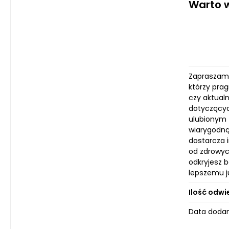
Warto w
Zapraszamy
którzy pra
czy aktual
dotyczącyc
ulubionym ź
wiarygodną 
dostarcza i
od zdrowyc
odkryjesz 
lepszemu ju
Ilość odwi
Data dodan