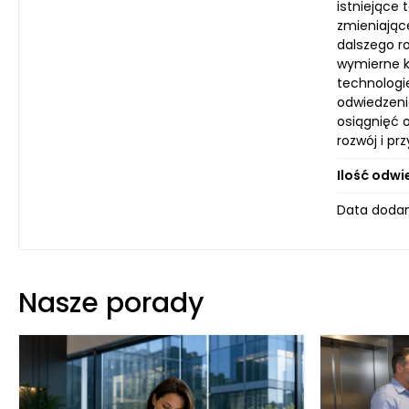
istniejące
zmieniające
dalszego ro
wymierne k
technologi
odwiedzeni
osiągnięć 
rozwój i pr
Ilość odwi
Data dodan
Nasze porady