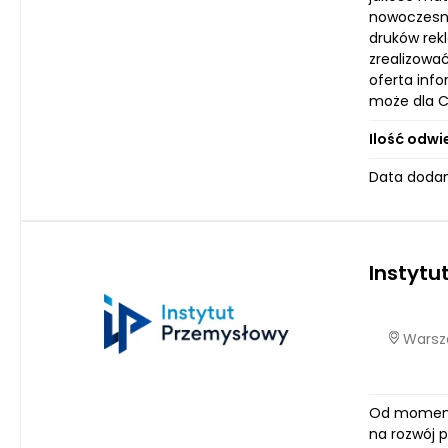
nowoczesne
druków rek
zrealizowa
oferta info
może dla Ci
Ilość odwi
Data dodan
Instytu
Warsza
Od momentu
na rozwój p