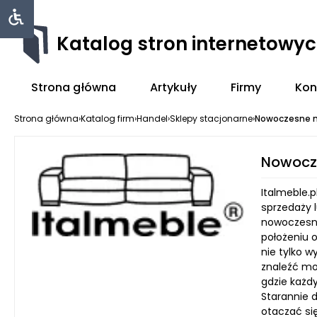
Katalog stron internetowy
Strona główna
Artykuły
Firmy
Kon
Strona główna
›
Katalog firm
›
Handel
›
Sklepy stacjonarne
›
Nowoczesne m
Nowocz
Italmeble.p
sprzedaży 
nowoczesny
położeniu 
nie tylko 
znaleźć moż
gdzie każdy
Starannie 
otaczać si