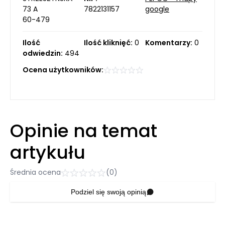
73 A
7822131157
google
60-479
Ilość
Ilość kliknięć:
0
Komentarzy:
0
odwiedzin:
494
Ocena użytkowników:
Opinie na temat
artykułu
Średnia ocena
(0)
Podziel się swoją opinią