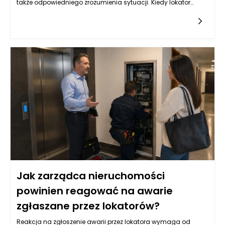
także odpowiedniego zrozumienia sytuacji. Kiedy lokator
informuje o problemie, kluczowe jest zebranie wszystkich
niezbędnych informacji. Zarządca powinien zwrócić uwagę
na szczegóły dotyczące awarii, takie jak jej charakter,
lokalizacja w budynku, a także czas, w którym problem
wystąpił. Taka wstępna analiza pozwoli ustalić priorytet
działań oraz określić, czy konieczna jest interwencja
specjalisty, czy awaria może być rozwiązana zdalnie.
Równocześnie, ważne jest, aby zarządca okazał empatię i
zrozumienie dla lokatora, który może odczuwać stres
związany z daną sytuacją. Takie podejście buduje zaufanie i
pokazuje, że zarządzanie nieruchomościami Poznań nie
polega jedynie na sprawnym administrowaniu, ale także na
tworzeniu relacji z mieszkańcami.
Jak zarządca nieruchomości
powinien reagować na awarie
zgłaszane przez lokatorów?
Reakcja na zgłoszenie awarii przez lokatora wymaga od