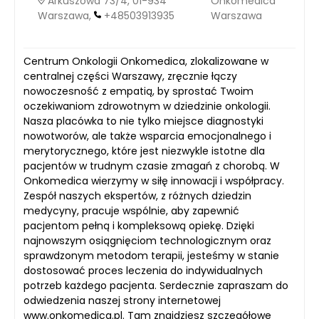
Arkuszowa 73/4, 01-934
Onkomedica
Warszawa,
+48503913935
Warszawa
Centrum Onkologii Onkomedica, zlokalizowane w
centralnej części Warszawy, zręcznie łączy
nowoczesność z empatią, by sprostać Twoim
oczekiwaniom zdrowotnym w dziedzinie onkologii.
Nasza placówka to nie tylko miejsce diagnostyki
nowotworów, ale także wsparcia emocjonalnego i
merytorycznego, które jest niezwykle istotne dla
pacjentów w trudnym czasie zmagań z chorobą. W
Onkomedica wierzymy w siłę innowacji i współpracy.
Zespół naszych ekspertów, z różnych dziedzin
medycyny, pracuje wspólnie, aby zapewnić
pacjentom pełną i kompleksową opiekę. Dzięki
najnowszym osiągnięciom technologicznym oraz
sprawdzonym metodom terapii, jesteśmy w stanie
dostosować proces leczenia do indywidualnych
potrzeb każdego pacjenta. Serdecznie zapraszam do
odwiedzenia naszej strony internetowej
www.onkomedica.pl. Tam znajdziesz szczegółowe