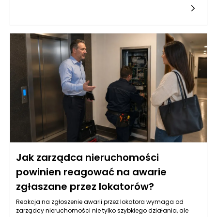
większych projektów. Wysokość pożyczki, która sięga do 4
milionów złotych, daje przedsiębiorcom możliwość zakupu,
bądź refinansowania istniejących nieruchomości
komercyjnych. Na rynku istnieje wiele różnych ofert, które mogą
różnić się pod względem oprocentowania, okresu spłaty oraz
wymaganych zabezpieczeń. Kluczowym aspektem dla firm
jest również analiza warunków umowy oraz kosztów
dodatkowych związanych z pozyskiwaniem takiego
finansowania. Przed podjęciem decyzji o wyborze
odpowiedniej pożyczki hipotecznej, warto przeanalizować
wszystkie dostępne opcje i zrozumieć, jakie obowiązki i
zobowiązania będą się wiązać z zaciągnięciem takiego
kredytu.
Jak zarządca nieruchomości
powinien reagować na awarie
zgłaszane przez lokatorów?
Reakcja na zgłoszenie awarii przez lokatora wymaga od
zarządcy nieruchomości nie tylko szybkiego działania, ale