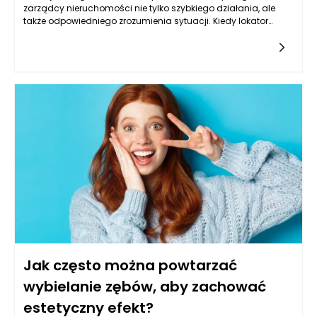
zarządcy nieruchomości nie tylko szybkiego działania, ale
także odpowiedniego zrozumienia sytuacji. Kiedy lokator
informuje o problemie, kluczowe jest zebranie wszystkich
niezbędnych informacji. Zarządca powinien zwrócić uwagę
na szczegóły dotyczące awarii, takie jak jej charakter,
lokalizacja w budynku, a także czas, w którym problem
wystąpił. Taka wstępna analiza pozwoli ustalić priorytet
działań oraz określić, czy konieczna jest interwencja
specjalisty, czy awaria może być rozwiązana zdalnie.
Równocześnie, ważne jest, aby zarządca okazał empatię i
zrozumienie dla lokatora, który może odczuwać stres
związany z daną sytuacją. Takie podejście buduje zaufanie i
pokazuje, że zarządzanie nieruchomościami Poznań nie
polega jedynie na sprawnym administrowaniu, ale także na
tworzeniu relacji z mieszkańcami.
Jak często można powtarzać
wybielanie zębów, aby zachować
estetyczny efekt?