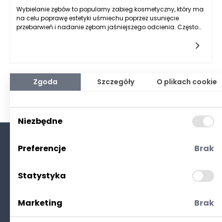
Wybielanie zębów to popularny zabieg kosmetyczny, który ma
na celu poprawę estetyki uśmiechu poprzez usunięcie
przebarwień i nadanie zębom jaśniejszego odcienia. Często
osoby decydujące się na ten zabieg zastanawiają się, jak
często można go powtarzać, aby uzyskać i utrzymać
pożądany efekt estetyczny. Warto zaznaczyć, że częstotliwość
wybielania zębów Rzeszów zależy od kilku czynników, takich
jak rodzaj zastosowanej metody wybielania, indywidualne
cechy organizmu, dieta oraz higiena jamy ustnej.
Zgoda
Szczegóły
O plikach cookie
Niezbędne
Preferencje
Brak
O nas
Kontakt
Statystyka
Polityka prywatności
(RODO. Cookies)
Marketing
Brak