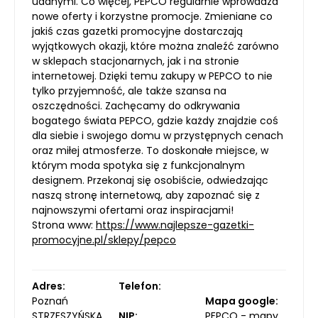
udanymi. Co więcej, PEPCO regularnie wprowadza
nowe oferty i korzystne promocje. Zmieniane co
jakiś czas gazetki promocyjne dostarczają
wyjątkowych okazji, które można znaleźć zarówno
w sklepach stacjonarnych, jak i na stronie
internetowej. Dzięki temu zakupy w PEPCO to nie
tylko przyjemność, ale także szansa na
oszczędności. Zachęcamy do odkrywania
bogatego świata PEPCO, gdzie każdy znajdzie coś
dla siebie i swojego domu w przystępnych cenach
oraz miłej atmosferze. To doskonałe miejsce, w
którym moda spotyka się z funkcjonalnym
designem. Przekonaj się osobiście, odwiedzając
naszą stronę internetową, aby zapoznać się z
najnowszymi ofertami oraz inspiracjami!
Strona www:
https://www.najlepsze-gazetki-
promocyjne.pl/sklepy/pepco
Adres:
Telefon:
Poznań
Mapa google:
STRZESZYŃSKA
NIP:
PEPCO - mapy