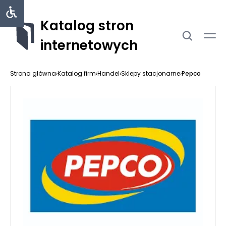
Katalog stron
internetowych
Strona główna
›
Katalog firm
›
Handel
›
Sklepy stacjonarne
›
Pepco