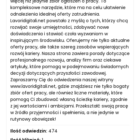
więcej niż jedynie zbiór ogłoszeń o pracy. To
kompleksowe narzędzie, które ma na celu ułatwienie
odnalezienia idealnej oferty zatrudnienia.
Lavoridigitali.net powstało z myślą o tych, którzy chcą
rozwijać swoje umiejętności, zdobywać nowe
doświadczenia i stawiać czoła wyzwaniom w
inspirującym środowisku. Oferujemy nie tylko aktualne
oferty pracy, ale także szereg zasobów wspierających
rozwój kariery. Nasza strona zawiera porady dotyczące
profesjonalnego rozwoju, analizy firm oraz ciekawe
artykuły, które pomogą w podejmowaniu świadomych
decyzji dotyczących przyszłości zawodowej.
Zapraszamy Cię do odwiedzenia naszej witryny
www.lavoridigitali.net, gdzie znajdziesz nie tylko bogaty
zbiór ofert pracy, ale również liczne materiały, które
pomogą Ci zbudować własną ścieżkę kariery, zgodnie
z jej wartościami i ambicjami. Przekształć swoją pracę
w źródło przyjemności i spełnienia, a nie jedynie w
rutynowy obowiązek!
Ilość odwiedzin:
474
Ilość kliknięć:
1