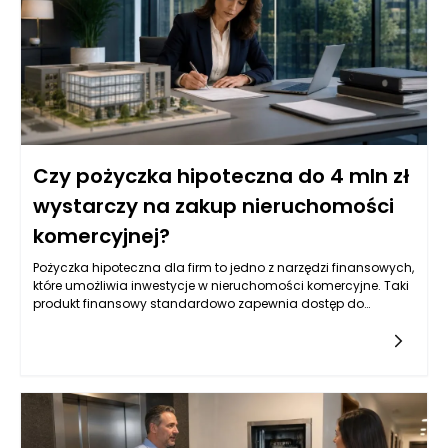
Czy pożyczka hipoteczna do 4 mln zł
wystarczy na zakup nieruchomości
komercyjnej?
Pożyczka hipoteczna dla firm to jedno z narzędzi finansowych,
które umożliwia inwestycje w nieruchomości komercyjne. Taki
produkt finansowy standardowo zapewnia dostęp do
znacznych kwot, co jest szczególnie istotne w kontekście
większych projektów. Wysokość pożyczki, która sięga do 4
milionów złotych, daje przedsiębiorcom możliwość zakupu,
bądź refinansowania istniejących nieruchomości
komercyjnych. Na rynku istnieje wiele różnych ofert, które mogą
różnić się pod względem oprocentowania, okresu spłaty oraz
wymaganych zabezpieczeń. Kluczowym aspektem dla firm
jest również analiza warunków umowy oraz kosztów