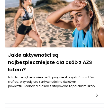
specjalisty, czy awaria może być rozwiązana zdalnie.
Równocześnie, ważne jest, aby zarządca okazał empatię i
zrozumienie dla lokatora, który może odczuwać stres
związany z daną sytuacją. Takie podejście buduje zaufanie i
pokazuje, że zarządzanie nieruchomościami Poznań nie
polega jedynie na sprawnym administrowaniu, ale także na
tworzeniu relacji z mieszkańcami.
Jakie aktywności są
najbezpieczniejsze dla osób z AZS
latem?
Lato to czas, kiedy wiele osób pragnie skorzystać z uroków
słońca, przyrody oraz aktywności na świeżym
powietrzu. Jednak dla osób z atopowym zapaleniem skóry
(AZS) ten okres może być pełen wyzwań związanych z
zarządzaniem objawami tej przewlekłej choroby. Właściwe
dobieranie aktywności latem jest zatem kluczowe, aby
minimalizować ryzyko zaostrzenia choroby oraz cieszyć się
pozytywnymi aspektami letnich dni. Wybrane aktywności