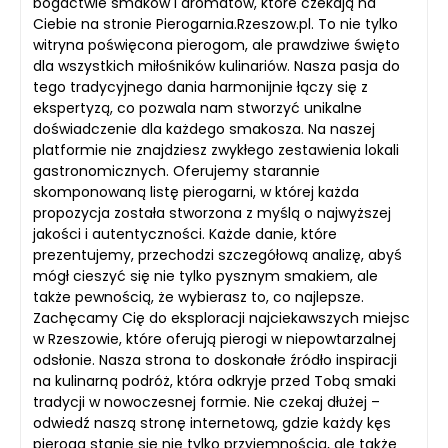
bogactwie smaków i aromatów, które czekają na
Ciebie na stronie Pierogarnia.Rzeszow.pl. To nie tylko
witryna poświęcona pierogom, ale prawdziwe święto
dla wszystkich miłośników kulinariów. Nasza pasja do
tego tradycyjnego dania harmonijnie łączy się z
ekspertyzą, co pozwala nam stworzyć unikalne
doświadczenie dla każdego smakosza. Na naszej
platformie nie znajdziesz zwykłego zestawienia lokali
gastronomicznych. Oferujemy starannie
skomponowaną listę pierogarni, w której każda
propozycja została stworzona z myślą o najwyższej
jakości i autentyczności. Każde danie, które
prezentujemy, przechodzi szczegółową analizę, abyś
mógł cieszyć się nie tylko pysznym smakiem, ale
także pewnością, że wybierasz to, co najlepsze.
Zachęcamy Cię do eksploracji najciekawszych miejsc
w Rzeszowie, które oferują pierogi w niepowtarzalnej
odsłonie. Nasza strona to doskonałe źródło inspiracji
na kulinarną podróż, która odkryje przed Tobą smaki
tradycji w nowoczesnej formie. Nie czekaj dłużej –
odwiedź naszą stronę internetową, gdzie każdy kęs
pieroga stanie się nie tylko przyjemnością, ale także