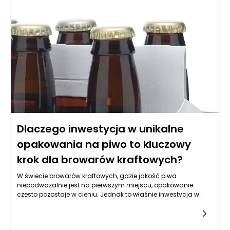
powinny być dostosowane do indywidualnych potrzeb i
reagowania skóry na różne czynniki zewnętrzne.
Dlaczego inwestycja w unikalne
opakowania na piwo to kluczowy
krok dla browarów kraftowych?
W świecie browarów kraftowych, gdzie jakość piwa
niepodważalnie jest na pierwszym miejscu, opakowanie
często pozostaje w cieniu. Jednak to właśnie inwestycja w
unikalne opakowania na piwo może być kluczowym krokiem
w rozwoju browaru. Browary kraftowe, walcząc o swoją
pozycję na rynku, powinny zdawać sobie sprawę, że to, co