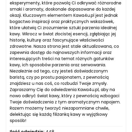
eksperymenty, które pozwolą Ci odkrywać różnorodne
smaki i aromaty, doskonale dopasowane do każdej
okazji. Kluczowym elementem Kawa4u.pl jest jednak
bogactwo inspiracji oraz praktycznych wskazówek,
które ułatwią Ci zrozumienie sztuki parzenia idealnej
kawy. Wkrocz w świat złocistej esencji, zgłębiając jej
historię, kulturę oraz fascynujące właściwości
zdrowotne. Nasza strona jest stale aktualizowana, co
zapewnia dostęp do najnowszych informacji oraz
interesujących treści na temat różnych gatunków
kawy, ich sposobów parzenia oraz serwowania.
Niezależnie od tego, czy jesteś doświadczonym
baristą, czy po prostu pasjonatem, z pewnością
znajdziesz u nas coś, co rozbudzi Twoje zmysły.
Zapraszamy Cię do odwiedzenia Kawa4u.pl, aby na
nowo odkryć świat kawy, który z pewnością wzbogaci
Twoje doświadczenia z tym aromatycznym napojem.
Razem możemy tworzyć niezapomniane chwile,
delektując się każdą filiżanką kawy w wyjątkowy
sposób!
Ilość odwiedzin:
448