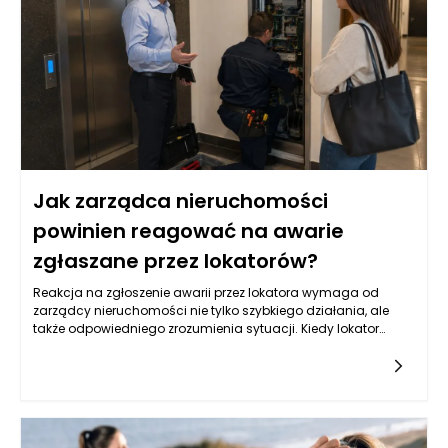
dodatkowych związanych z pozyskiwaniem takiego
finansowania. Przed podjęciem decyzji o wyborze
odpowiedniej pożyczki hipotecznej, warto przeanalizować
wszystkie dostępne opcje i zrozumieć, jakie obowiązki i
zobowiązania będą się wiązać z zaciągnięciem takiego
kredytu.
Jak zarządca nieruchomości
powinien reagować na awarie
zgłaszane przez lokatorów?
Reakcja na zgłoszenie awarii przez lokatora wymaga od
zarządcy nieruchomości nie tylko szybkiego działania, ale
także odpowiedniego zrozumienia sytuacji. Kiedy lokator
informuje o problemie, kluczowe jest zebranie wszystkich
niezbędnych informacji. Zarządca powinien zwrócić uwagę
na szczegóły dotyczące awarii, takie jak jej charakter,
lokalizacja w budynku, a także czas, w którym problem
wystąpił. Taka wstępna analiza pozwoli ustalić priorytet
działań oraz określić, czy konieczna jest interwencja