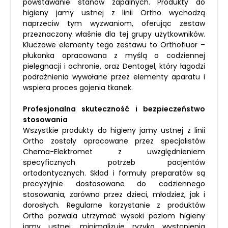
powstawanie stanów zapalnych. Produkty do
higieny jamy ustnej z linii Ortho wychodzą
naprzeciw tym wyzwaniom, oferując zestaw
przeznaczony właśnie dla tej grupy użytkowników.
Kluczowe elementy tego zestawu to Orthofluor –
płukanka opracowana z myślą o codziennej
pielęgnacji i ochronie, oraz Dentogel, który łagodzi
podrażnienia wywołane przez elementy aparatu i
wspiera proces gojenia tkanek.
Profesjonalna skuteczność i bezpieczeństwo
stosowania
Wszystkie produkty do higieny jamy ustnej z linii
Ortho zostały opracowane przez specjalistów
Chema-Elektromet z uwzględnieniem
specyficznych potrzeb pacjentów
ortodontycznych. Skład i formuły preparatów są
precyzyjnie dostosowane do codziennego
stosowania, zarówno przez dzieci, młodzież, jak i
dorosłych. Regularne korzystanie z produktów
Ortho pozwala utrzymać wysoki poziom higieny
jamy ustnej, minimalizuje ryzyko wystąpienia