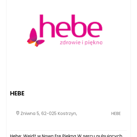
HEBE
Żniwna 5, 62-025 Kostrzyn,
HEBE
Hebe: Wejdź w Nową Erę Piękna W sercu pulsujących