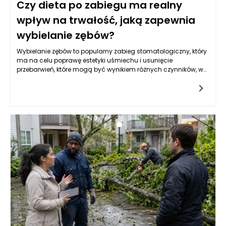
Czy dieta po zabiegu ma realny
wpływ na trwałość, jaką zapewnia
wybielanie zębów?
Wybielanie zębów to popularny zabieg stomatologiczny, który
ma na celu poprawę estetyki uśmiechu i usunięcie
przebarwień, które mogą być wynikiem różnych czynników, w
tym spożywania niektórych pokarmów i napojów. Po
przeprowadzonym zabiegu wiele osób zadaje sobie pytanie,
czy dieta, jaką stosujemy po wybielaniu zębów, może wpłynąć
na jego trwałość. Odpowiedź jest złożona, ale w dużym
stopniu afirmatywna – odpowiednie nawyki żywieniowe
mogą rzeczywiście przedłużyć efekty wybielania zębów, a
także poprawić ogólny stan zdrowia jamy ustnej.