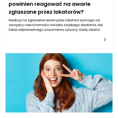
powinien reagować na awarie
zgłaszane przez lokatorów?
Reakcja na zgłoszenie awarii przez lokatora wymaga od
zarządcy nieruchomości nie tylko szybkiego działania, ale
także odpowiedniego zrozumienia sytuacji. Kiedy lokator
informuje o problemie, kluczowe jest zebranie wszystkich
niezbędnych informacji. Zarządca powinien zwrócić uwagę
na szczegóły dotyczące awarii, takie jak jej charakter,
lokalizacja w budynku, a także czas, w którym problem
wystąpił. Taka wstępna analiza pozwoli ustalić priorytet
działań oraz określić, czy konieczna jest interwencja
specjalisty, czy awaria może być rozwiązana zdalnie.
Równocześnie, ważne jest, aby zarządca okazał empatię i
zrozumienie dla lokatora, który może odczuwać stres
związany z daną sytuacją. Takie podejście buduje zaufanie i
pokazuje, że zarządzanie nieruchomościami Poznań nie
polega jedynie na sprawnym administrowaniu, ale także na
tworzeniu relacji z mieszkańcami.