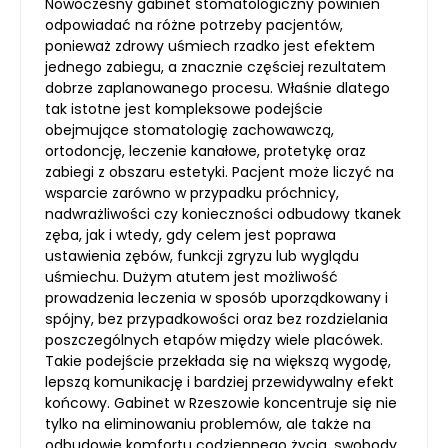
Nowoczesny gabinet stomatologiczny powinien
odpowiadać na różne potrzeby pacjentów,
ponieważ zdrowy uśmiech rzadko jest efektem
jednego zabiegu, a znacznie częściej rezultatem
dobrze zaplanowanego procesu. Właśnie dlatego
tak istotne jest kompleksowe podejście
obejmujące stomatologię zachowawczą,
ortodoncję, leczenie kanałowe, protetykę oraz
zabiegi z obszaru estetyki. Pacjent może liczyć na
wsparcie zarówno w przypadku próchnicy,
nadwrażliwości czy konieczności odbudowy tkanek
zęba, jak i wtedy, gdy celem jest poprawa
ustawienia zębów, funkcji zgryzu lub wyglądu
uśmiechu. Dużym atutem jest możliwość
prowadzenia leczenia w sposób uporządkowany i
spójny, bez przypadkowości oraz bez rozdzielania
poszczególnych etapów między wiele placówek.
Takie podejście przekłada się na większą wygodę,
lepszą komunikację i bardziej przewidywalny efekt
końcowy. Gabinet w Rzeszowie koncentruje się nie
tylko na eliminowaniu problemów, ale także na
odbudowie komfortu codziennego życia, swobody