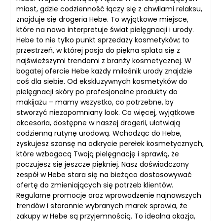
miast, gdzie codzienność łączy się z chwilami relaksu,
znajduje się drogeria Hebe. To wyjątkowe miejsce,
które na nowo interpretuje świat pielęgnacji i urody.
Hebe to nie tylko punkt sprzedaży kosmetyków; to
przestrzeń, w której pasja do piękna splata się z
najświeższymi trendami z branży kosmetycznej. W
bogatej ofercie Hebe każdy miłośnik urody znajdzie
coś dla siebie. Od ekskluzywnych kosmetyków do
pielęgnacji skóry po profesjonalne produkty do
makijażu – mamy wszystko, co potrzebne, by
stworzyć niezapomniany look. Co więcej, wyjątkowe
akcesoria, dostępne w naszej drogerii, ułatwiają
codzienną rutynę urodową. Wchodząc do Hebe,
zyskujesz szansę na odkrycie perełek kosmetycznych,
które wzbogacą Twoją pielęgnację i sprawią, że
poczujesz się jeszcze piękniej. Nasz doświadczony
zespół w Hebe stara się na bieżąco dostosowywać
ofertę do zmieniających się potrzeb klientów.
Regularne promocje oraz wprowadzenie najnowszych
trendów i starannie wybranych marek sprawia, że
zakupy w Hebe są przyjemnością. To idealna okazja,