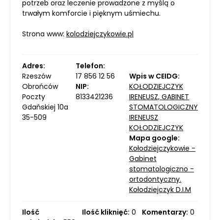
potrzeb oraz leczenie prowadzone z myślą o
trwałym komforcie i pięknym uśmiechu.
Strona www:
kolodziejczykowie.pl
Adres:
Telefon:
Rzeszów
17 856 12 56
Wpis w CEIDG:
Obrońców
NIP:
KOŁODZIEJCZYK
Poczty
8133421236
IRENEUSZ, GABINET
Gdańskiej 10a
STOMATOLOGICZNY
35-509
IRENEUSZ
KOŁODZIEJCZYK
Mapa google:
Kołodziejczykowie -
Gabinet
stomatologiczno -
ortodontyczny.
Kołodziejczyk D.I.M
Ilość
Ilość kliknięć:
0
Komentarzy:
0