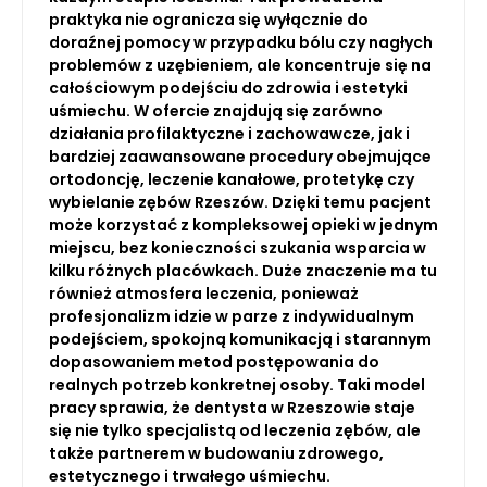
praktyka nie ogranicza się wyłącznie do
doraźnej pomocy w przypadku bólu czy nagłych
problemów z uzębieniem, ale koncentruje się na
całościowym podejściu do zdrowia i estetyki
uśmiechu. W ofercie znajdują się zarówno
działania profilaktyczne i zachowawcze, jak i
bardziej zaawansowane procedury obejmujące
ortodoncję, leczenie kanałowe, protetykę czy
wybielanie zębów Rzeszów. Dzięki temu pacjent
może korzystać z kompleksowej opieki w jednym
miejscu, bez konieczności szukania wsparcia w
kilku różnych placówkach. Duże znaczenie ma tu
również atmosfera leczenia, ponieważ
profesjonalizm idzie w parze z indywidualnym
podejściem, spokojną komunikacją i starannym
dopasowaniem metod postępowania do
realnych potrzeb konkretnej osoby. Taki model
pracy sprawia, że dentysta w Rzeszowie staje
się nie tylko specjalistą od leczenia zębów, ale
także partnerem w budowaniu zdrowego,
estetycznego i trwałego uśmiechu.