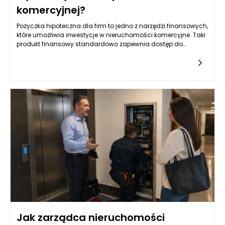
komercyjnej?
Pożyczka hipoteczna dla firm to jedno z narzędzi finansowych,
które umożliwia inwestycje w nieruchomości komercyjne. Taki
produkt finansowy standardowo zapewnia dostęp do
znacznych kwot, co jest szczególnie istotne w kontekście
większych projektów. Wysokość pożyczki, która sięga do 4
milionów złotych, daje przedsiębiorcom możliwość zakupu,
bądź refinansowania istniejących nieruchomości
komercyjnych. Na rynku istnieje wiele różnych ofert, które mogą
różnić się pod względem oprocentowania, okresu spłaty oraz
wymaganych zabezpieczeń. Kluczowym aspektem dla firm
jest również analiza warunków umowy oraz kosztów
dodatkowych związanych z pozyskiwaniem takiego
finansowania. Przed podjęciem decyzji o wyborze
odpowiedniej pożyczki hipotecznej, warto przeanalizować
wszystkie dostępne opcje i zrozumieć, jakie obowiązki i
zobowiązania będą się wiązać z zaciągnięciem takiego
kredytu.
Jak zarządca nieruchomości