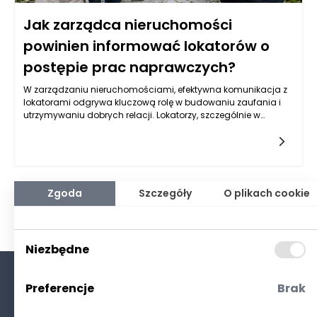
Jak zarządca nieruchomości
powinien informować lokatorów o
postępie prac naprawczych?
W zarządzaniu nieruchomościami, efektywna komunikacja z
lokatorami odgrywa kluczową rolę w budowaniu zaufania i
utrzymywaniu dobrych relacji. Lokatorzy, szczególnie w
sytuacji, gdy prowadzone są prace naprawcze, potrzebują
regularnych aktualizacji na temat postępów tych działań.
Ważne jest, aby informacje były przekazywane w sposób jasny
i zrozumiały, co pozwala uniknąć nieporozumień i frustracji.
Informowanie lokatorów o statusie prac nie tylko minimalizuje
ich obawy, ale także zwiększa ich komfort i poczucie
Zgoda
Szczegóły
O plikach cookie
bezpieczeństwa. Warto więc zrozumieć, jak istotne jest
dostarczanie rzetelnych i terminowych informacji w trakcie
trwania prac remontowych w nieruchomości.
Niezbędne
Preferencje
Brak
O nas
Kontakt