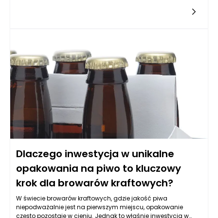
producentów, którzy często polegają na masowych
kampaniach reklamowych, rzemieślnicze browary stosują
opakowania jako narzędzie do przekazywania swojego
unikalnego przesłania. Przede wszystkim, opakowania na piwo
są wizytówką marki i pierwszym kontaktem konsumenta z jej
produktami. W dzisiejszej rzeczywistości, w której rynek
zdominowany jest przez ogromną liczbę produktów,
zróżnicowane opakowania stanowią istotny element strategii
marketingowej.
Dlaczego inwestycja w unikalne
opakowania na piwo to kluczowy
krok dla browarów kraftowych?
W świecie browarów kraftowych, gdzie jakość piwa
niepodważalnie jest na pierwszym miejscu, opakowanie
często pozostaje w cieniu. Jednak to właśnie inwestycja w