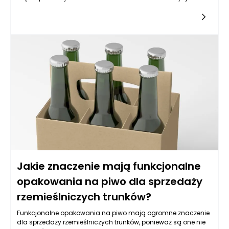
unikalne opakowania na piwo może być kluczowym krokiem
w rozwoju browaru. Browary kraftowe, walcząc o swoją
pozycję na rynku, powinny zdawać sobie sprawę, że to, co
otacza ich produkt, ma ogromne znaczenie w procesie
sprzedaży i kreowania marki. Opakowania na piwo nie tylko
pełnią funkcję ochronną, ale również są nośnikiem informacji
marketingowych, które mogą przyciągać uwagę
konsumentów i wyróżniać produkt na tle konkurencji.
Jakie znaczenie mają funkcjonalne
opakowania na piwo dla sprzedaży
rzemieślniczych trunków?
Funkcjonalne opakowania na piwo mają ogromne znaczenie
dla sprzedaży rzemieślniczych trunków, ponieważ są one nie