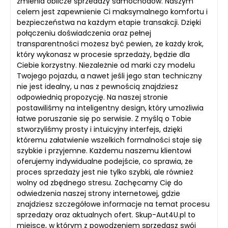
zmienia oblicze sprzedaży samochodów. Naszym
celem jest zapewnienie Ci maksymalnego komfortu i
bezpieczeństwa na każdym etapie transakcji. Dzięki
połączeniu doświadczenia oraz pełnej
transparentności możesz być pewien, że każdy krok,
który wykonasz w procesie sprzedaży, będzie dla
Ciebie korzystny. Niezależnie od marki czy modelu
Twojego pojazdu, a nawet jeśli jego stan techniczny
nie jest idealny, u nas z pewnością znajdziesz
odpowiednią propozycję. Na naszej stronie
postawiliśmy na inteligentny design, który umożliwia
łatwe poruszanie się po serwisie. Z myślą o Tobie
stworzyliśmy prosty i intuicyjny interfejs, dzięki
któremu załatwienie wszelkich formalności staje się
szybkie i przyjemne. Każdemu naszemu klientowi
oferujemy indywidualne podejście, co sprawia, że
proces sprzedaży jest nie tylko szybki, ale również
wolny od zbędnego stresu. Zachęcamy Cię do
odwiedzenia naszej strony internetowej, gdzie
znajdziesz szczegółowe informacje na temat procesu
sprzedaży oraz aktualnych ofert. Skup-Aut4U.pl to
miejsce, w którym z powodzeniem sprzedasz swój