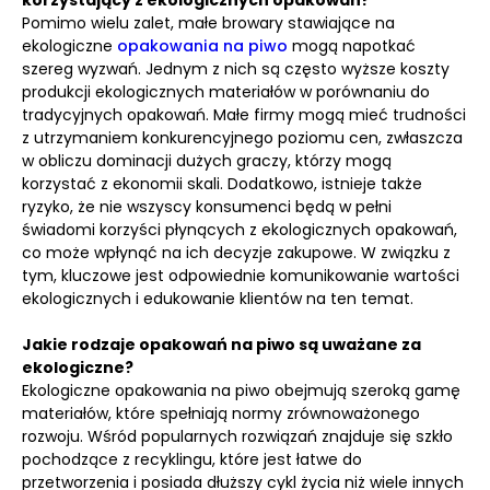
korzystający z ekologicznych opakowań?
Pomimo wielu zalet, małe browary stawiające na
ekologiczne
opakowania na piwo
mogą napotkać
szereg wyzwań. Jednym z nich są często wyższe koszty
produkcji ekologicznych materiałów w porównaniu do
tradycyjnych opakowań. Małe firmy mogą mieć trudności
z utrzymaniem konkurencyjnego poziomu cen, zwłaszcza
w obliczu dominacji dużych graczy, którzy mogą
korzystać z ekonomii skali. Dodatkowo, istnieje także
ryzyko, że nie wszyscy konsumenci będą w pełni
świadomi korzyści płynących z ekologicznych opakowań,
co może wpłynąć na ich decyzje zakupowe. W związku z
tym, kluczowe jest odpowiednie komunikowanie wartości
ekologicznych i edukowanie klientów na ten temat.
Jakie rodzaje opakowań na piwo są uważane za
ekologiczne?
Ekologiczne opakowania na piwo obejmują szeroką gamę
materiałów, które spełniają normy zrównoważonego
rozwoju. Wśród popularnych rozwiązań znajduje się szkło
pochodzące z recyklingu, które jest łatwe do
przetworzenia i posiada dłuższy cykl życia niż wiele innych