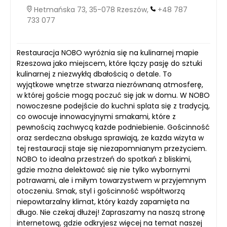
Hetmańska 73, 35-078 Rzeszów,
+48 787
733 077
Restauracja NOBO wyróżnia się na kulinarnej mapie
Rzeszowa jako miejscem, które łączy pasję do sztuki
kulinarnej z niezwykłą dbałością o detale. To
wyjątkowe wnętrze stwarza niezrównaną atmosferę,
w której goście mogą poczuć się jak w domu. W NOBO
nowoczesne podejście do kuchni splata się z tradycją,
co owocuje innowacyjnymi smakami, które z
pewnością zachwycą każde podniebienie. Gościnność
oraz serdeczna obsługa sprawiają, że każda wizyta w
tej restauracji staje się niezapomnianym przeżyciem.
NOBO to idealna przestrzeń do spotkań z bliskimi,
gdzie można delektować się nie tylko wybornymi
potrawami, ale i miłym towarzystwem w przyjemnym
otoczeniu. Smak, styl i gościnność współtworzą
niepowtarzalny klimat, który każdy zapamięta na
długo. Nie czekaj dłużej! Zapraszamy na naszą stronę
internetową, gdzie odkryjesz więcej na temat naszej