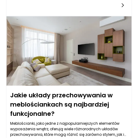
praktycznym wyborem. Główne pytanie, które stawiamy sobie
podczas wyboru odpowiednich meblościanek, dotyczy ich
formy — czy lepiej zdecydować się na wersję wiszącą, czy
może tradycyjną stojącą? Odpowiedź na to pytanie nie jest
jednoznaczna i zależy od wielu czynników, które warto
rozważyć.
Jakie układy przechowywania w
meblościankach są najbardziej
funkcjonalne?
Meblościanki, jako jedne z najpopularniejszych elementów
wyposażenia wnętrz, oferują wiele różnorodnych układów
przechowywania, które mogą różnić się zarówno stylem, jak i