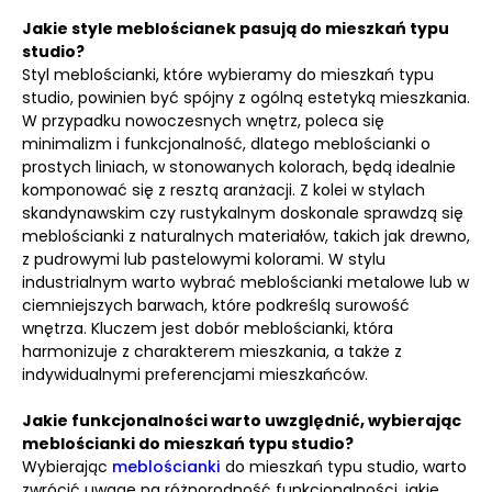
Jakie style meblościanek pasują do mieszkań typu
studio?
Styl meblościanki, które wybieramy do mieszkań typu
studio, powinien być spójny z ogólną estetyką mieszkania.
W przypadku nowoczesnych wnętrz, poleca się
minimalizm i funkcjonalność, dlatego meblościanki o
prostych liniach, w stonowanych kolorach, będą idealnie
komponować się z resztą aranżacji. Z kolei w stylach
skandynawskim czy rustykalnym doskonale sprawdzą się
meblościanki z naturalnych materiałów, takich jak drewno,
z pudrowymi lub pastelowymi kolorami. W stylu
industrialnym warto wybrać meblościanki metalowe lub w
ciemniejszych barwach, które podkreślą surowość
wnętrza. Kluczem jest dobór meblościanki, która
harmonizuje z charakterem mieszkania, a także z
indywidualnymi preferencjami mieszkańców.
Jakie funkcjonalności warto uwzględnić, wybierając
meblościanki do mieszkań typu studio?
Wybierając
meblościanki
do mieszkań typu studio, warto
zwrócić uwagę na różnorodność funkcjonalności, jakie