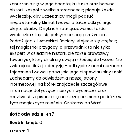
zanurzenia się w jego bogatej kulturze oraz barwnej
historii. Zespół z wielką starannością planuje każdą
wycieczkę, aby uczestnicy mogli poczuć
niepowtarzalny klimat Lwowa, a także odkryć jego
ukryte skarby. Dzięki ich zaangażowaniu, każda
wycieczka staje się pełnym emocji przeżyciem.
Podróżując z Lwowskimi Baciary, stajecie się częścią
tej magicznej przygody, a przewodnik to nie tylko
ekspert w dziedzinie historii, ale także prawdziwy
towarzysz, który dzieli się swoją miłością do Lwowa. Nie
zwlekajcie dłużej z decyzją – odkryjcie z nami nieznane
tajemnice Lwowa i poczujcie jego niepowtarzalny urok!
Zachęcamy do odwiedzenia naszej strony
internetowej, na której znajdziecie szczegółowe
informacje dotyczące naszych wycieczek oraz
możliwość zapisania się na niezapomniane podróże w
tym magicznym mieście. Czekamy na Was!
Ilość odwiedzin:
447
Ilość kliknięć:
0
Ocena:
0