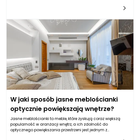
funkcjonalnością. Wybór odpowiedniego układu
przechowywania w meblościance powinien być uzależniony
od indywidualnych potrzeb oraz charakterystyki
pomieszczenia, w którym te meble będą używane. Kluczowe
jest, aby rozważyć, jakie przedmioty będą w niej
przechowywane, jak dużo miejsca mamy do dyspozycji oraz
jaki styl aranżacji preferujemy.
W jaki sposób jasne meblościanki
optycznie powiększają wnętrze?
Jasne meblościanki to meble, które zyskują coraz większą
popularność w aranżacji wnętrz, a ich zdolność do
optycznego powiększania przestrzeni jest jednym z
kluczowych powodów, dla których wiele osób decyduje się na