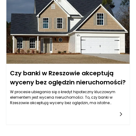
czynników, łącząc w sobie wiedzę prawną, techniczną oraz
analityczną. Przyjrzyjmy się zatem, co należy zrobić, aby
efektywnie przygotować się na taką wizytę, zwłaszcza w
kontekście wyceny nieruchomości Rzeszów.
Czy banki w Rzeszowie akceptują
wyceny bez oględzin nieruchomości?
W procesie ubiegania się o kredyt hipoteczny kluczowym
elementem jest wycena nieruchomości. To, czy banki w
Rzeszowie akceptują wyceny bez oględzin, ma istotne
znaczenie nie tylko dla potencjalnych kredytobiorców, ale
również dla całego rynku nieruchomości. W praktyce wiele
instytucji finansowych stosuje różne zasady dotyczące
procesu wyceny. Zasadniczo w Rzeszowie banki preferują, aby
wyceny były przeprowadzane przez specjalistów, którzy mają
możliwość osobistego zapoznania się z nieruchomością.