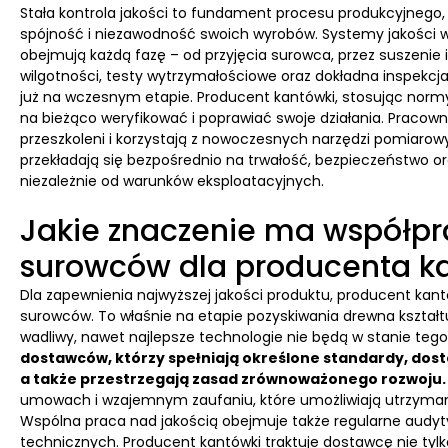
Stała kontrola jakości to fundament procesu produkcyjneg
spójność i niezawodność swoich wyrobów. Systemy jakości
obejmują każdą fazę – od przyjęcia surowca, przez suszenie 
wilgotności, testy wytrzymałościowe oraz dokładna inspek
już na wczesnym etapie. Producent kantówki, stosując normy
na bieżąco weryfikować i poprawiać swoje działania. Pracown
przeszkoleni i korzystają z nowoczesnych narzędzi pomiarowy
przekładają się bezpośrednio na trwałość, bezpieczeństwo o
niezależnie od warunków eksploatacyjnych.
Jakie znaczenie ma współp
surowców dla producenta k
Dla zapewnienia najwyższej jakości produktu, producent ka
surowców. To właśnie na etapie pozyskiwania drewna kształtuj
wadliwy, nawet najlepsze technologie nie będą w stanie teg
dostawców, którzy spełniają określone standardy, dost
a także przestrzegają zasad zrównoważonego rozwoju.
umowach i wzajemnym zaufaniu, które umożliwiają utrzymani
Wspólna praca nad jakością obejmuje także regularne audyty
technicznych. Producent kantówki traktuje dostawcę nie tylko