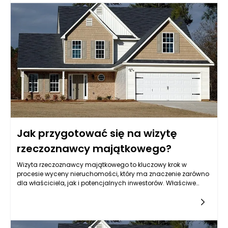
pytania potencjalnych nabywców oraz wykazać się
zaangażowaniem i wiedzą na temat lokalizacji. Z drugiej
strony, niektórzy eksperci od wyceny nieruchomości Rzeszów
twierdzą, że obecność właściciela może wprowadzać
niepotrzebny stres. Potencjalni kupcy mogą czuć się
skrępowani, co może wpływać na ich decyzje.
Jak przygotować się na wizytę
rzeczoznawcy majątkowego?
Wizyta rzeczoznawcy majątkowego to kluczowy krok w
procesie wyceny nieruchomości, który ma znaczenie zarówno
dla właściciela, jak i potencjalnych inwestorów. Właściwe
przygotowanie się do takiej wizyty jest istotne nie tylko dla
uzyskania rzetelnej wyceny, ale także dla zrozumienia całego
procesu. Rzeczoznawca majątkowy to specjalista, który
ocenia wartość nieruchomości, bazując na szeregu