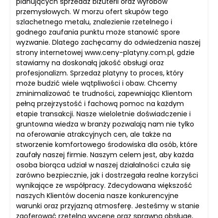
planujących sprzedaż biżuterii oraz wyrobów
przemysłowych. W morzu ofert skupów tego
szlachetnego metalu, znalezienie rzetelnego i
godnego zaufania punktu może stanowić spore
wyzwanie. Dlatego zachęcamy do odwiedzenia naszej
strony internetowej www.ceny-platyny.com.pl, gdzie
stawiamy na doskonałą jakość obsługi oraz
profesjonalizm. Sprzedaż platyny to proces, który
może budzić wiele wątpliwości i obaw. Chcemy
zminimalizować te trudności, zapewniając Klientom
pełną przejrzystość i fachową pomoc na każdym
etapie transakcji. Nasze wieloletnie doświadczenie i
gruntowna wiedza w branży pozwalają nam nie tylko
na oferowanie atrakcyjnych cen, ale także na
stworzenie komfortowego środowiska dla osób, które
zaufały naszej firmie. Naszym celem jest, aby każda
osoba biorąca udział w naszej działalności czuła się
zarówno bezpiecznie, jak i dostrzegała realne korzyści
wynikające ze współpracy. Zdecydowana większość
naszych Klientów docenia nasze konkurencyjne
warunki oraz przyjazną atmosferę. Jesteśmy w stanie
zaoferować rzetelną wycenę oraz sprawną obsługę,