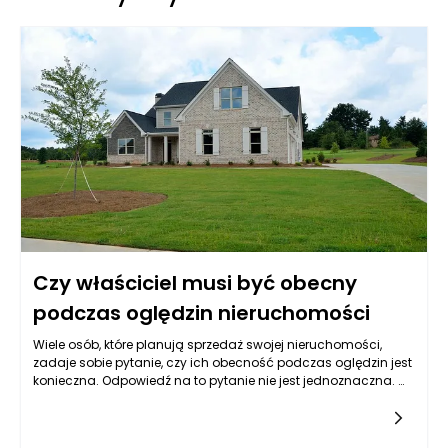
Czy właściciel musi być obecny
podczas oględzin nieruchomości
Wiele osób, które planują sprzedaż swojej nieruchomości,
zadaje sobie pytanie, czy ich obecność podczas oględzin jest
konieczna. Odpowiedź na to pytanie nie jest jednoznaczna. W
praktyce, obecność właściciela może być zarówno zaletą, jak i
wadą. Z jednej strony, właściciel może jasno przedstawić
zalety swojego mieszkania czy domu, odpowiadać na