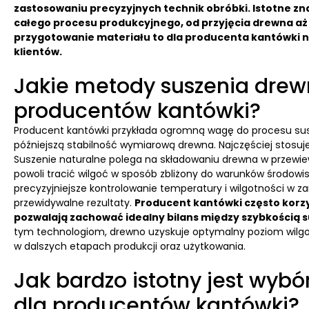
zastosowaniu precyzyjnych technik obróbki. Istotne z
całego procesu produkcyjnego, od przyjęcia drewna a
przygotowanie materiału to dla producenta kantówki nie
klientów.
Jakie metody suszenia drew
producentów kantówki?
Producent kantówki przykłada ogromną wagę do procesu sus
późniejszą stabilność wymiarową drewna. Najczęściej stosuj
Suszenie naturalne polega na składowaniu drewna w przewi
powoli tracić wilgoć w sposób zbliżony do warunków środowi
precyzyjniejsze kontrolowanie temperatury i wilgotności w z
przewidywalne rezultaty.
Producent kantówki często korz
pozwalają zachować idealny bilans między szybkością 
tym technologiom, drewno uzyskuje optymalny poziom wilgot
w dalszych etapach produkcji oraz użytkowania.
Jak bardzo istotny jest wy
dla producentów kantówki?