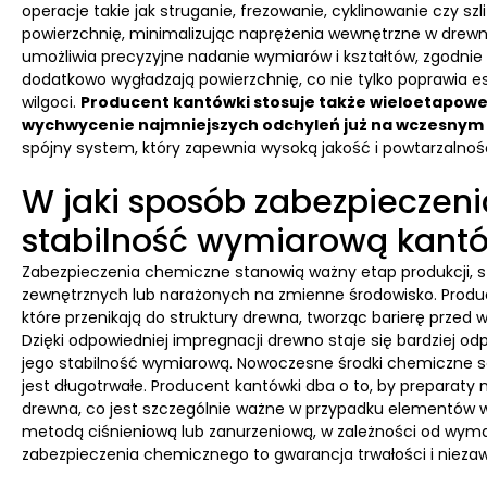
operacje takie jak struganie, frezowanie, cyklinowanie czy sz
powierzchnię, minimalizując naprężenia wewnętrzne w drewnie
umożliwia precyzyjne nadanie wymiarów i kształtów, zgodnie 
dodatkowo wygładzają powierzchnię, co nie tylko poprawia es
wilgoci.
Producent kantówki stosuje także wieloetapowe 
wychwycenie najmniejszych odchyleń już na wczesnym 
spójny system, który zapewnia wysoką jakość i powtarzaln
W jaki sposób zabezpieczen
stabilność wymiarową kant
Zabezpieczenia chemiczne stanowią ważny etap produkcji, 
zewnętrznych lub narażonych na zmienne środowisko. Produc
które przenikają do struktury drewna, tworząc barierę przed
Dzięki odpowiedniej impregnacji drewno staje się bardziej o
jego stabilność wymiarową. Nowoczesne środki chemiczne są p
jest długotrwałe. Producent kantówki dba o to, by preparaty 
drewna, co jest szczególnie ważne w przypadku elementów
metodą ciśnieniową lub zanurzeniową, w zależności od wy
zabezpieczenia chemicznego to gwarancja trwałości i nieza