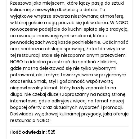
Rzeszowa jako miejscem, które łączy pasję do sztuki
kulinarnej z niezwykłą dbałością o detale. To
wyjątkowe wnętrze stwarza niezrównaną atmosferę,
w której goście mogą poczuć się jak w domu. W NOBO
nowoczesne podejście do kuchni splata się z tradycją,
co owocuje innowacyjnymi smakami, które z
pewnością zachwycą każde podniebienie. Gościnność
oraz serdeczna obsługa sprawiają, że każda wizyta w
tej restauracji staje się niezapomnianym przeżyciem.
NOBO to idealna przestrzeń do spotkań z bliskimi,
gdzie można delektować się nie tylko wybornymi
potrawami, ale i miłym towarzystwem w przyjemnym
otoczeniu. Smak, styl i gościnność współtworzą
niepowtarzalny klimat, który każdy zapamięta na
długo. Nie czekaj dłużej! Zapraszamy na naszą stronę
internetową, gdzie odkryjesz więcej na temat naszej
bogatej oferty oraz aktualnych wydarzeń i promocji.
Doświadcz wyjątkowej kulinarnej przygody, jaką oferuje
restauracja NOBO!
Ilość odwiedzin:
525