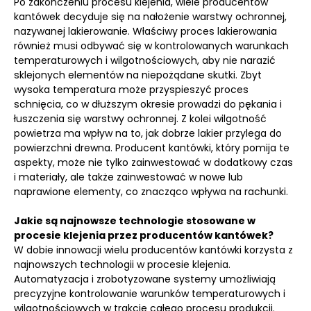
Po zakończeniu procesu klejenia, wiele producentów
kantówek decyduje się na nałożenie warstwy ochronnej,
nazywanej lakierowanie. Właściwy proces lakierowania
również musi odbywać się w kontrolowanych warunkach
temperaturowych i wilgotnościowych, aby nie narazić
sklejonych elementów na niepożądane skutki. Zbyt
wysoka temperatura może przyspieszyć proces
schnięcia, co w dłuższym okresie prowadzi do pękania i
łuszczenia się warstwy ochronnej. Z kolei wilgotność
powietrza ma wpływ na to, jak dobrze lakier przylega do
powierzchni drewna. Producent kantówki, który pomija te
aspekty, może nie tylko zainwestować w dodatkowy czas
i materiały, ale także zainwestować w nowe lub
naprawione elementy, co znacząco wpływa na rachunki.
Jakie są najnowsze technologie stosowane w
procesie klejenia przez producentów kantówek?
W dobie innowacji wielu producentów kantówki korzysta z
najnowszych technologii w procesie klejenia.
Automatyzacja i zrobotyzowane systemy umożliwiają
precyzyjne kontrolowanie warunków temperaturowych i
wilgotnościowych w trakcie całego procesu produkcji.