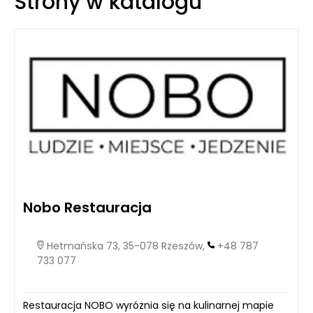
Strony w katalogu
do rozwoju pleśni i grzybów, podczas gdy zbyt niska może
powodować pękanie i deformacje drewna. Dzięki temu,
producenci muszą bardzo uważnie monitorować i
kontrolować wilgotność surowca na każdym etapie jego
obróbki.
Nobo Restauracja
Hetmańska 73, 35-078 Rzeszów,
+48 787
733 077
Restauracja NOBO wyróżnia się na kulinarnej mapie