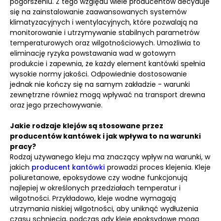
pogorszeniu. Z tego względu wiele producentów decyduje
się na zainstalowanie zaawansowanych systemów
klimatyzacyjnych i wentylacyjnych, które pozwalają na
monitorowanie i utrzymywanie stabilnych parametrów
temperaturowych oraz wilgotnościowych. Umożliwia to
eliminację ryzyka powstawania wad w gotowym
produkcie i zapewnia, że każdy element kantówki spełnia
wysokie normy jakości. Odpowiednie dostosowanie
jednak nie kończy się na samym zakładzie - warunki
zewnętrzne również mogą wpływać na transport drewna
oraz jego przechowywanie.
Jakie rodzaje klejów są stosowane przez
producentów kantówek i jak wpływa to na warunki
pracy?
Rodzaj używanego kleju ma znaczący wpływ na warunki, w
jakich
producent kantówki
prowadzi proces klejenia. Kleje
poliuretanowe, epoksydowe czy wodne funkcjonują
najlepiej w określonych przedziałach temperatur i
wilgotności. Przykładowo, kleje wodne wymagają
utrzymania niskiej wilgotności, aby uniknąć wydłużenia
czasu schnięcia, podczas gdy kleje epoksydowe mogą