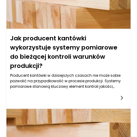
Jak producent kantówki
wykorzystuje systemy pomiarowe
do bieżącej kontroli warunków
produkcji?
Producent kantówki w dzisiejszych czasach nie może sobie
pozwolić na przypadkowość w procesie produkcji. Systemy
pomiarowe stanowią kluczowy element kontroli jakości,
monitorując różne aspekty procesu wytwórczego. Dzięki
nowoczesnym technologiom pomiarowym, producenci są w
stanie na bieżąco oceniać parametry produkcji, co pozwala
im na reagowanie na ewentualne odchylenia oraz
minimalizowanie ryzyka błędów. Zastosowanie systemów
pomiarowych pozwala na większą precyzję, a także zwiększa
efektywność produkcji, co jest niezbędne w dzisiejszym
konkurencyjnym środowisku.