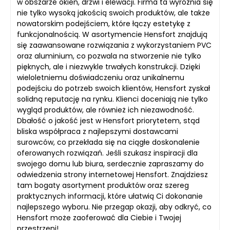
w obszarze okien, drzwi i elewacji. Firma ta wyróżnia się
nie tylko wysoką jakością swoich produktów, ale także
nowatorskim podejściem, które łączy estetykę z
funkcjonalnością. W asortymencie Hensfort znajdują
się zaawansowane rozwiązania z wykorzystaniem PVC
oraz aluminium, co pozwala na stworzenie nie tylko
pięknych, ale i niezwykle trwałych konstrukcji. Dzięki
wieloletniemu doświadczeniu oraz unikalnemu
podejściu do potrzeb swoich klientów, Hensfort zyskał
solidną reputację na rynku. Klienci doceniają nie tylko
wygląd produktów, ale również ich niezawodność.
Dbałość o jakość jest w Hensfort priorytetem, stąd
bliska współpraca z najlepszymi dostawcami
surowców, co przekłada się na ciągłe doskonalenie
oferowanych rozwiązań. Jeśli szukasz inspiracji dla
swojego domu lub biura, serdecznie zapraszamy do
odwiedzenia strony internetowej Hensfort. Znajdziesz
tam bogaty asortyment produktów oraz szereg
praktycznych informacji, które ułatwią Ci dokonanie
najlepszego wyboru. Nie przegap okazji, aby odkryć, co
Hensfort może zaoferować dla Ciebie i Twojej
przestrzeni!