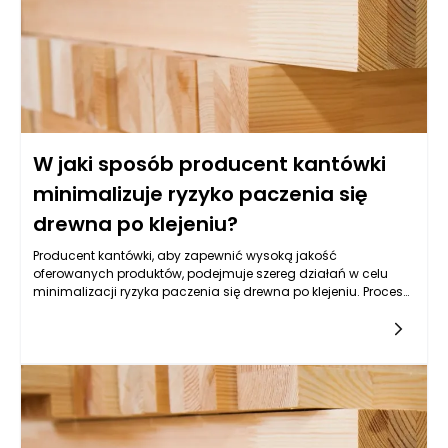
W jaki sposób producent kantówki
minimalizuje ryzyko paczenia się
drewna po klejeniu?
Producent kantówki, aby zapewnić wysoką jakość
oferowanych produktów, podejmuje szereg działań w celu
minimalizacji ryzyka paczenia się drewna po klejeniu. Proces
klejenia drewna jest delikatny i zależy od wielu czynników, które
mogą wpłynąć na ostateczny wygląd i funkcjonalność
kantówki. Kluczem do sukcesu jest nie tylko wybór
odpowiednich materiałów, ale także stosowanie
innowacyjnych technik technologicznych oraz kontrola
warunków produkcji.