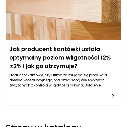
Jak producent kantówki ustala
optymalny poziom wilgotności 12%
±2% i jak go utrzymuje?
Producent kantówki, czyli firma zajmująca się produkcją
drewna konstrukcyjnego, ma przed sobą wiele wyzwań
związanych z kontrolą wilgotności drewna. Ustalenie
optymalnego poziomu wilgotności na poziomie 12% ±2% jest
kluczowe, gdyż wpływa na jakość końcowego produktu oraz
jego trwałość. W procesie produkcji istotne są zarówno
metody, jak i technologie wykorzystywane przez producentów,
które pozwalają na osiągnięcie i utrzymanie wymaganej
wilgotności. Kluczowym elementem w ustalaniu optymalnego
poziomu wilgotności drewna jest zrozumienie, jakie są skutki
zmiany tego parametru. Wysoka wilgotność może prowadzić