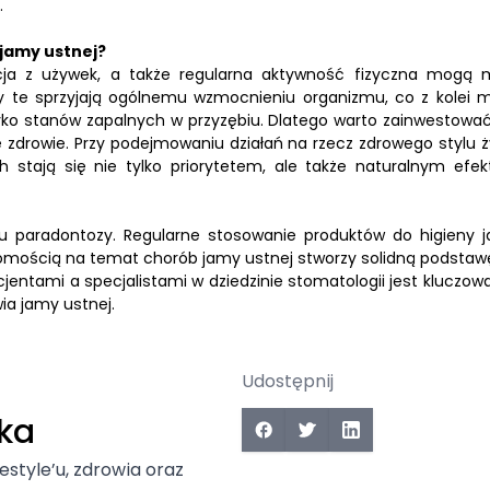
.
 jamy ustnej?
ja z używek, a także regularna aktywność fizyczna mogą 
y te sprzyjają ogólnemu wzmocnieniu organizmu, co z kolei 
ko stanów zapalnych w przyzębiu. Dlatego warto zainwestować
e zdrowie. Przy podejmowaniu działań na rzecz zdrowego stylu ż
stają się nie tylko priorytetem, ale także naturalnym efe
iu paradontozy. Regularne stosowanie produktów do higieny 
adomością na temat chorób jamy ustnej stworzy solidną podstaw
ntami a specjalistami w dziedzinie stomatologii jest kluczowa
ia jamy ustnej.
Udostępnij
ka
festyle’u, zdrowia oraz