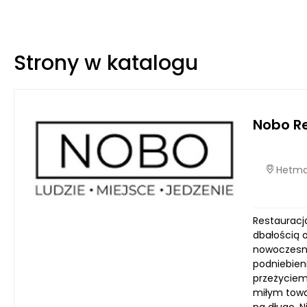
Strony w katalogu
Nobo R
Hetmań
Restauracja
dbałością 
nowoczesne
podniebien
przeżyciem.
miłym towa