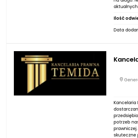
na długo. N
aktualnych 
Ilość odwi
Data dodani
Kancel
Genera
Kancelaria 
dostarczan
przedsiębi
potrzeb na
prawniczej
skuteczne 