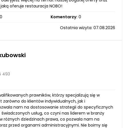
 odkryjesz więcej na temat naszej bogatej oferty oraz
 jaką oferuje restauracja NOBO!
0
Komentarzy:
0
Ostatnia wizyta: 07.08.2026
kubowski
4 493
lifikowanych prawników, którzy specjalizują się w
zarówno do klientów indywidualnych, jak i
pozwala nam na dostosowanie strategii do specyficznych
 świadczonych usług, co czyni nas liderem w branży
 w różnych dziedzinach prawa, co pozwala nam na
raz przed organami administracyjnymi. Nie boimy się