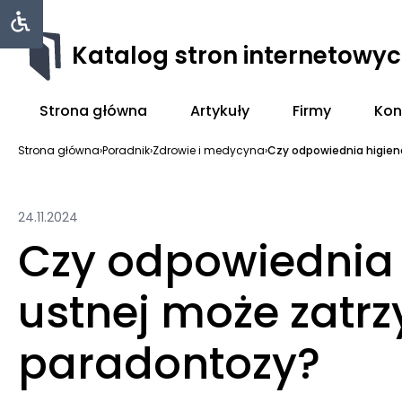
Katalog stron internetowy
Strona główna
Artykuły
Firmy
Kon
Strona główna
›
Poradnik
›
Zdrowie i medycyna
›
Czy odpowiednia higien
24.11.2024
Czy odpowiednia
ustnej może zatr
paradontozy?