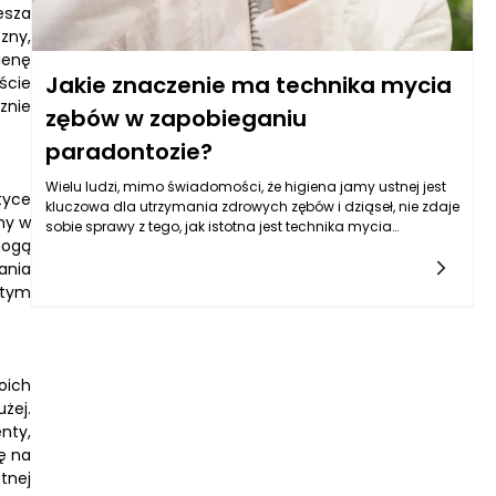
esza
zny,
ienę
Jakie znaczenie ma technika mycia
ście
znie
zębów w zapobieganiu
paradontozie?
Wielu ludzi, mimo świadomości, że higiena jamy ustnej jest
tyce
kluczowa dla utrzymania zdrowych zębów i dziąseł, nie zdaje
ny w
sobie sprawy z tego, jak istotna jest technika mycia
mogą
zębów. Paradontoza jest jedną z najczęstszych chorób
przyzębia, a jej główną przyczyną jest nagromadzenie płytki
ania
nazębnej, które prowadzi do stanu zapalnego tkanek
 tym
otaczających zęby. Regularne i prawidłowe mycie zębów
odgrywa kluczową rolę w zapobieganiu tej
chorobie. Technika mycia zębów wpływa na efektywność
usuwania płytki nazębnej oraz resztek pokarmowych, co jest
oich
niezbędne dla utrzymania zdrowia jamy ustnej.
żej.
nty,
ię na
tnej