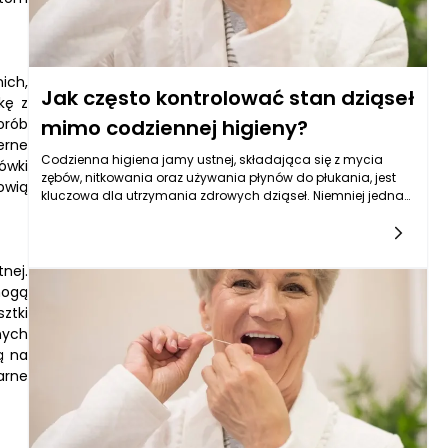
ich,
Jak często kontrolować stan dziąseł
kę z
orób
mimo codziennej higieny?
erne
Codzienna higiena jamy ustnej, składająca się z mycia
ówki
zębów, nitkowania oraz używania płynów do płukania, jest
owią
kluczowa dla utrzymania zdrowych dziąseł. Niemniej jednak,
pomimo regularnych czynności higienicznych, zaleca się,
aby stan dziąseł kontrolować z odpowiednią
częstotliwością. Okresowe wizyty u dentysty są istotne, gdyż
wiele problemów z dziąsłami, takich jak zapalenie czy
nej.
paradontoza, mogą rozwijać się w początkowych fazach
mogą
bez wyraźnych symptomów, co czyni je trudnymi do
ztki
zauważenia na co dzień. Dlatego, nawet gdy osoby dbają o
nych
codzienną higienę jamy ustnej, zaleca się przynajmniej raz w
ą na
roku przeprowadzenie profesjonalnej kontroli stanu dziąseł i
arne
zębów.