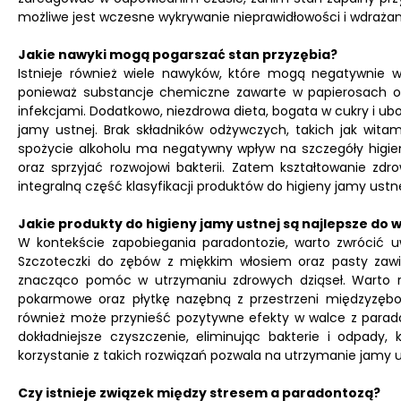
możliwe jest wczesne wykrywanie nieprawidłowości i wdrażan
Jakie nawyki mogą pogarszać stan przyzębia?
Istnieje również wiele nawyków, które mogą negatywnie wp
ponieważ substancje chemiczne zawarte w papierosach os
infekcjami. Dodatkowo, niezdrowa dieta, bogata w cukry i ub
jamy ustnej. Brak składników odżywczych, takich jak wita
spożycie alkoholu ma negatywny wpływ na szczegóły higie
oraz sprzyjać rozwojowi bakterii. Zatem kształtowanie z
integralną część klasyfikacji produktów do higieny jamy ustn
Jakie produkty do higieny jamy ustnej są najlepsze do 
W kontekście zapobiegania paradontozie, warto zwrócić 
Szczoteczki do zębów z miękkim włosiem oraz pasty zawie
znacząco pomóc w utrzymaniu zdrowych dziąseł. Warto ró
pokarmowe oraz płytkę nazębną z przestrzeni międzyzębo
również może przynieść pozytywne efekty w walce z parado
dokładniejsze czyszczenie, eliminując bakterie i odpady,
korzystanie z takich rozwiązań pozwala na utrzymanie jamy 
Czy istnieje związek między stresem a paradontozą?