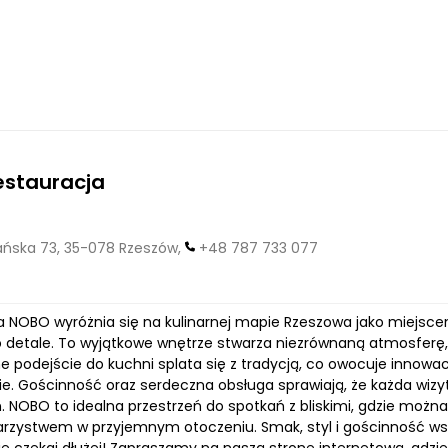
estauracja
ska 73, 35-078 Rzeszów,
+48 787 733 077
 NOBO wyróżnia się na kulinarnej mapie Rzeszowa jako miejscem, 
o detale. To wyjątkowe wnętrze stwarza niezrównaną atmosferę
 podejście do kuchni splata się z tradycją, co owocuje innow
ie. Gościnność oraz serdeczna obsługa sprawiają, że każda wizy
 NOBO to idealna przestrzeń do spotkań z bliskimi, gdzie można
rzystwem w przyjemnym otoczeniu. Smak, styl i gościnność wsp