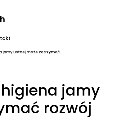
ch
takt
a jamy ustnej może zatrzymać...
 higiena jamy
zymać rozwój