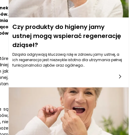
anek
bów.
nia
Czy produkty do higieny jamy
ząco
ębów
ustnej mogą wspierać regenerację
dziąseł?
Dziąsła odgrywają kluczową rolę w zdrowiu jamy ustnej, a
tóre
ich regeneracja jest niezwykle istotna dla utrzymania pełnej
niej
funkcjonalności zębów oraz ogólnego
 jak
samopoczucia. Produkty do higieny jamy ustnej mogą
wpływać na ten proces, a ich odpowiedni dobór oraz
nej.
stosowanie mogą wspierać zdrowie dziąseł. Warto
stan
zrozumieć, jakie składniki i funkcje mają te produkty oraz jak
ich działanie przekłada się na poprawę kondycji dziąseł.
a są
bów,
 nie
może
ytom