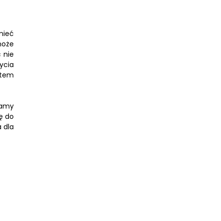
mieć
może
 nie
ycia
ktem
jamy
ę do
 dla