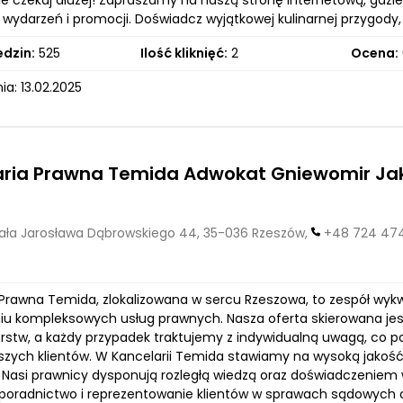
ie czekaj dłużej! Zapraszamy na naszą stronę internetową, gdzie
wydarzeń i promocji. Doświadcz wyjątkowej kulinarnej przygody,
edzin:
525
Ilość kliknięć:
2
Ocena:
a: 13.02.2025
aria Prawna Temida Adwokat Gniewomir Ja
ła Jarosława Dąbrowskiego 44, 35-036 Rzeszów,
+48 724 47
Prawna Temida, zlokalizowana w sercu Rzeszowa, to zespół wykwa
iu kompleksowych usług prawnych. Nasza oferta skierowana jest 
orstw, a każdy przypadek traktujemy z indywidualną uwagą, co 
szych klientów. W Kancelarii Temida stawiamy na wysoką jakość
. Nasi prawnicy dysponują rozległą wiedzą oraz doświadczeniem
poradnictwo i reprezentowanie klientów w sprawach sądowych o