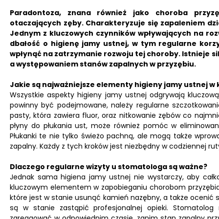
Paradontoza, znana również jako choroba przyz
otaczających zęby.
Charakteryzuje się zapaleniem dzią
Jednym z kluczowych czynników wpływających na rozwó
dbałość o higienę jamy ustnej, w tym regularne korz
wpłynąć na zatrzymanie rozwoju tej choroby. Istnieje 
a występowaniem stanów zapalnych w przyzębiu.
Jakie są najważniejsze elementy higieny jamy ustnej w
Wszystkie aspekty higieny jamy ustnej odgrywają kluczową
powinny być podejmowane, należy regularne szczotkowani
pasty, która zawiera fluor, oraz nitkowanie zębów co najmnie
płyny do płukania ust, może również pomóc w eliminowaniu 
Płukanki te nie tylko świeżo pachną, ale mogą także wprow
zapalny. Każdy z tych kroków jest niezbędny w codziennej ru
Dlaczego regularne wizyty u stomatologa są ważne?
Jednak sama higiena jamy ustnej nie wystarczy, aby całk
kluczowym elementem w zapobieganiu chorobom przyzębia.
które jest w stanie usunąć kamień nazębny, a także ocenić st
są w stanie zastąpić profesjonalnej opieki. Stomatolo
zareagować w odpowiednim czasie, zanim stan zapalny przyz