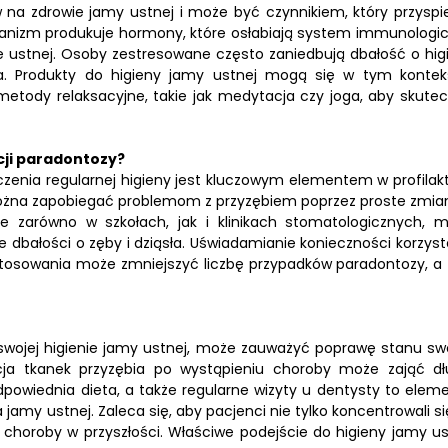
na zdrowie jamy ustnej i może być czynnikiem, który przyspi
anizm produkuje hormony, które osłabiają system immunologic
 ustnej. Osoby zestresowane często zaniedbują dbałość o hig
ia. Produkty do higieny jamy ustnej mogą się w tym kontek
metody relaksacyjne, takie jak medytacja czy joga, aby skutec
cji paradontozy?
zenia regularnej higieny jest kluczowym elementem w profilak
 można zapobiegać problemom z przyzębiem poprzez proste zmia
 zarówno w szkołach, jak i klinikach stomatologicznych, 
bałości o zęby i dziąsła. Uświadamianie konieczności korzyst
 stosowania może zmniejszyć liczbę przypadków paradontozy, a
ojej higienie jamy ustnej, może zauważyć poprawę stanu sw
acja tkanek przyzębia po wystąpieniu choroby może zająć dłu
powiednia dieta, a także regularne wizyty u dentysty to eleme
 jamy ustnej. Zaleca się, aby pacjenci nie tylko koncentrowali s
w choroby w przyszłości. Właściwe podejście do higieny jamy us