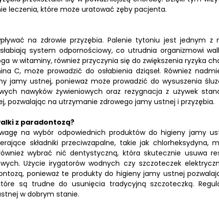
ie leczenia, które może uratować zęby pacjenta.
ływać na zdrowie przyzębia. Palenie tytoniu jest jednym z n
łabiają system odpornościowy, co utrudnia organizmowi wal
oga w witaminy, również przyczynia się do zwiększenia ryzyka ch
mina C, może prowadzić do osłabienia dziąseł. Również nadmi
ny jamy ustnej, ponieważ może prowadzić do wysuszenia śluz
drowych nawyków żywieniowych oraz rezygnacja z używek stan
ej, pozwalając na utrzymanie zdrowego jamy ustnej i przyzębia.
walki z paradontozą?
uwagę na wybór odpowiednich produktów do higieny jamy ust
rające składniki przeciwzapalne, takie jak chlorheksydyna, 
wnież wybrać nić dentystyczną, która skutecznie usuwa res
wych. Użycie irygatorów wodnych czy szczoteczek elektrycz
ntozą, ponieważ te produkty do higieny jamy ustnej pozwalaj
 które są trudne do usunięcia tradycyjną szczoteczką. Regul
ustnej w dobrym stanie.