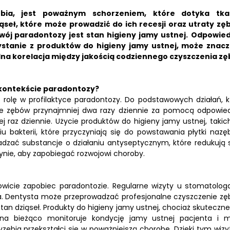
ębia, jest poważnym schorzeniem, które dotyka tk
seł, które może prowadzić do ich recesji oraz utraty zę
j paradontozy jest stan higieny jamy ustnej.
Odpowied
ystanie z produktów do higieny jamy ustnej, może znac
silna korelacja między jakością codziennego czyszczenia z
 kontekście paradontozy?
 rolę w profilaktyce paradontozy. Do podstawowych działań, k
e zębów przynajmniej dwa razy dziennie za pomocą odpowied
j raz dziennie. Użycie produktów do higieny jamy ustnej, takich
bakterii, które przyczyniają się do powstawania płytki nazęb
adzać substancje o działaniu antyseptycznym, które redukują 
tynie, aby zapobiegać rozwojowi choroby.
owicie zapobiec paradontozie. Regularne wizyty u stomatolog
 Dentysta może przeprowadzać profesjonalne czyszczenie zę
an dziąseł. Produkty do higieny jamy ustnej, chociaż skuteczne,
g na bieżąco monitoruje kondycję jamy ustnej pacjenta i 
ębia przekształci się w poważniejszą chorobę. Dzięki tym wiz