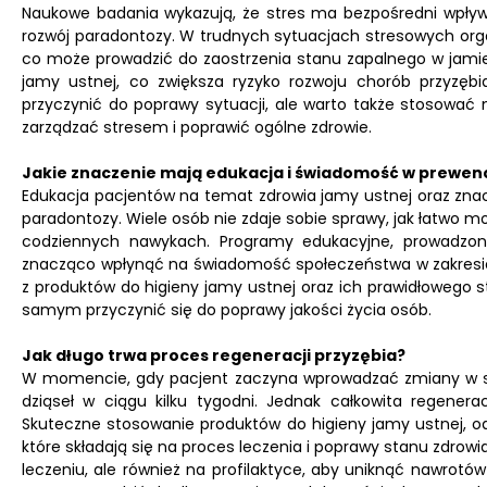
Naukowe badania wykazują, że stres ma bezpośredni wpływ 
rozwój paradontozy. W trudnych sytuacjach stresowych org
co może prowadzić do zaostrzenia stanu zapalnego w jamie
jamy ustnej, co zwiększa ryzyko rozwoju chorób przyzęb
przyczynić do poprawy sytuacji, ale warto także stosować 
zarządzać stresem i poprawić ogólne zdrowie.
Jakie znaczenie mają edukacja i świadomość w prewen
Edukacja pacjentów na temat zdrowia jamy ustnej oraz znac
paradontozy. Wiele osób nie zdaje sobie sprawy, jak łatwo
codziennych nawykach. Programy edukacyjne, prowadzone
znacząco wpłynąć na świadomość społeczeństwa w zakresie d
z produktów do higieny jamy ustnej oraz ich prawidłowego
samym przyczynić się do poprawy jakości życia osób.
Jak długo trwa proces regeneracji przyzębia?
W momencie, gdy pacjent zaczyna wprowadzać zmiany w sw
dziąseł w ciągu kilku tygodni. Jednak całkowita regener
Skuteczne stosowanie produktów do higieny jamy ustnej, od
które składają się na proces leczenia i poprawy stanu zdrowia
leczeniu, ale również na profilaktyce, aby uniknąć nawrotó