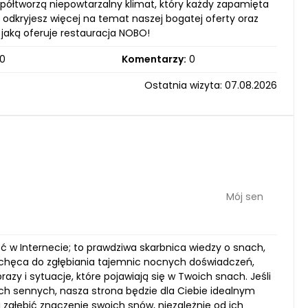
ółtworzą niepowtarzalny klimat, który każdy zapamięta
 odkryjesz więcej na temat naszej bogatej oferty oraz
 jaką oferuje restauracja NOBO!
0
Komentarzy:
0
Ostatnia wizyta: 07.08.2026
Mój sen
ć w Internecie; to prawdziwa skarbnica wiedzy o snach,
zachęca do zgłębiania tajemnic nocnych doświadczeń,
y i sytuacje, które pojawiają się w Twoich snach. Jeśli
h sennych, nasza strona będzie dla Ciebie idealnym
 zgłębić znaczenie swoich snów, niezależnie od ich