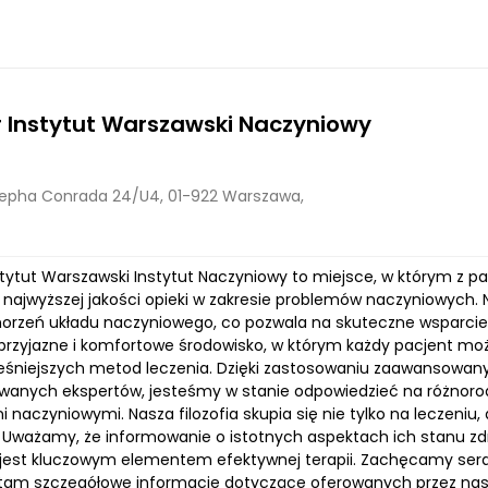
 Instytut Warszawski Naczyniowy
sepha Conrada 24/U4, 01-922 Warszawa,
stytut Warszawski Instytut Naczyniowy to miejsce, w którym z
najwyższej jakości opieki w zakresie problemów naczyniowych.
schorzeń układu naczyniowego, co pozwala na skuteczne wsparcie
rzyjazne i komfortowe środowisko, w którym każdy pacjent może
śniejszych metod leczenia. Dzięki zastosowaniu zaawansowany
owanych ekspertów, jesteśmy w stanie odpowiedzieć na różnoro
naczyniowymi. Nasza filozofia skupia się nie tylko na leczeniu,
 Uważamy, że informowanie o istotnych aspektach ich stanu z
est kluczowym elementem efektywnej terapii. Zachęcamy serde
 tam szczegółowe informacje dotyczące oferowanych przez nas 