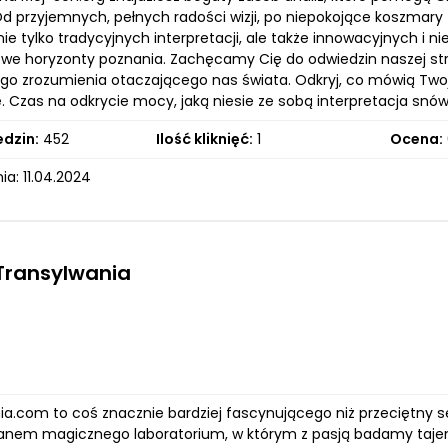
Od przyjemnych, pełnych radości wizji, po niepokojące koszmar
ie tylko tradycyjnych interpretacji, ale także innowacyjnych i
owe horyzonty poznania. Zachęcamy Cię do odwiedzin naszej st
ego zrozumienia otaczającego nas świata. Odkryj, co mówią Twoj
. Czas na odkrycie mocy, jaką niesie ze sobą interpretacja snów
edzin:
452
Ilość kliknięć:
1
Ocena:
a: 11.04.2024
Transylwania
ia.com to coś znacznie bardziej fascynującego niż przeciętny s
ianem magicznego laboratorium, w którym z pasją badamy taje