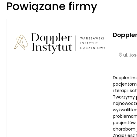
Powiązane firmy
Doppler
ul. Jo
Doppler In
pacjentom 
i terapii 
Tworzymy p
najnowocze
wykwalifik
problemami 
pacjentów.
chorobom j
Znajdziesz