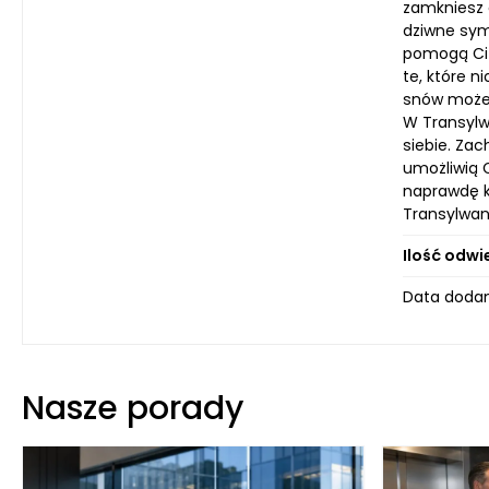
zamkniesz 
dziwne symb
pomogą Ci l
te, które n
snów może 
W Transylw
siebie. Za
umożliwią 
naprawdę k
Transylwan
Ilość odwi
Data dodan
Nasze porady