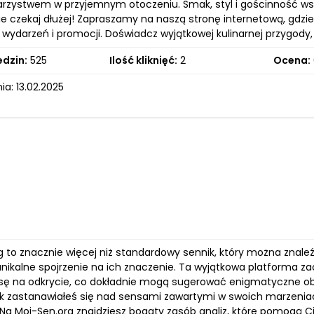
rzystwem w przyjemnym otoczeniu. Smak, styl i gościnność wsp
ie czekaj dłużej! Zapraszamy na naszą stronę internetową, gdzie
wydarzeń i promocji. Doświadcz wyjątkowej kulinarnej przygody,
edzin:
525
Ilość kliknięć:
2
Ocena:
a: 13.02.2025
g to znacznie więcej niż standardowy sennik, który można znaleź
unikalne spojrzenie na ich znaczenie. Ta wyjątkowa platforma 
sę na odkrycie, co dokładnie mogą sugerować enigmatyczne obraz
ek zastanawiałeś się nad sensami zawartymi w swoich marzeniac
Na Moj-Sen.org znajdziesz bogaty zasób analiz, które pomogą Ci