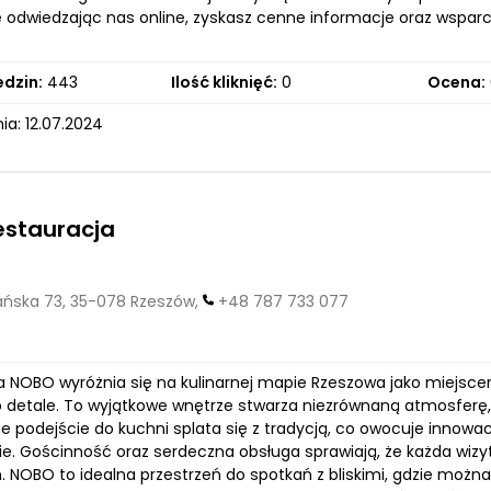
że odwiedzając nas online, zyskasz cenne informacje oraz wspar
edzin:
443
Ilość kliknięć:
0
Ocena:
ia: 12.07.2024
estauracja
ska 73, 35-078 Rzeszów,
+48 787 733 077
 NOBO wyróżnia się na kulinarnej mapie Rzeszowa jako miejscem, 
o detale. To wyjątkowe wnętrze stwarza niezrównaną atmosferę
 podejście do kuchni splata się z tradycją, co owocuje innow
ie. Gościnność oraz serdeczna obsługa sprawiają, że każda wizy
 NOBO to idealna przestrzeń do spotkań z bliskimi, gdzie można