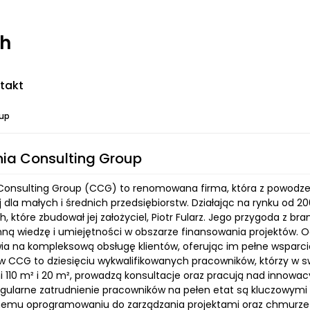
ch
takt
oup
ia Consulting Group
Consulting Group (CCG) to renomowana firma, która z powodzen
j dla małych i średnich przedsiębiorstw. Działając na rynku od 
 które zbudował jej założyciel, Piotr Fularz. Jego przygoda z bra
ną wiedzę i umiejętności w obszarze finansowania projektów.
ia na kompleksową obsługę klientów, oferując im pełne wsparcie
ów CCG to dziesięciu wykwalifikowanych pracowników, którzy w s
 110 m² i 20 m², prowadzą konsultacje oraz pracują nad innowacy
regularne zatrudnienie pracowników na pełen etat są kluczowymi
mu oprogramowaniu do zarządzania projektami oraz chmurze ob