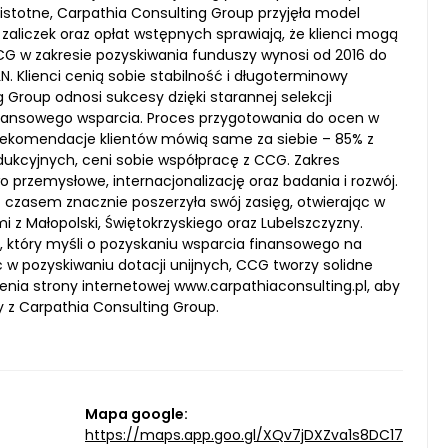
 istotne, Carpathia Consulting Group przyjęła model
zaliczek oraz opłat wstępnych sprawiają, że klienci mogą
G w zakresie pozyskiwania funduszy wynosi od 2016 do
. Klienci cenią sobie stabilność i długoterminowy
 Group odnosi sukcesy dzięki starannej selekcji
 finansowego wsparcia. Proces przygotowania do ocen w
Rekomendacje klientów mówią same za siebie – 85% z
rodukcyjnych, ceni sobie współpracę z CCG. Zakres
 przemysłowe, internacjonalizację oraz badania i rozwój.
z czasem znacznie poszerzyła swój zasięg, otwierając w
i z Małopolski, Świętokrzyskiego oraz Lubelszczyzny.
, który myśli o pozyskaniu wsparcia finansowego na
w pozyskiwaniu dotacji unijnych, CCG tworzy solidne
nia strony internetowej www.carpathiaconsulting.pl, aby
y z Carpathia Consulting Group.
Mapa google:
https://maps.app.goo.gl/XQv7jDXZva1s8DC17