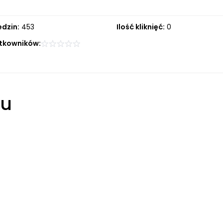
edzin:
453
Ilość kliknięć:
0
tkowników:
łu