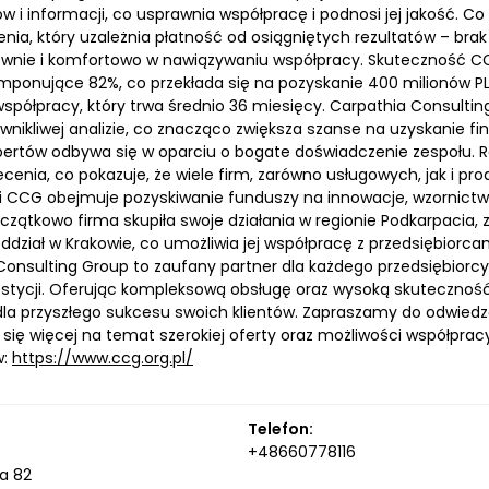
i informacji, co usprawnia współpracę i podnosi jej jakość. Co
ia, który uzależnia płatność od osiągniętych rezultatów – brak 
ewnie i komfortowo w nawiązywaniu współpracy. Skuteczność CC
mponujące 82%, co przekłada się na pozyskanie 400 milionów PLN
spółpracy, który trwa średnio 36 miesięcy. Carpathia Consulting
i wnikliwej analizie, co znacząco zwiększa szanse na uzyskanie
pertów odbywa się w oparciu o bogate doświadczenie zespołu. 
ecenia, co pokazuje, że wiele firm, zarówno usługowych, jak i p
ci CCG obejmuje pozyskiwanie funduszy na innowacje, wzornictwo
zątkowo firma skupiła swoje działania w regionie Podkarpacia, 
ddział w Krakowie, co umożliwia jej współpracę z przedsiębiorcam
Consulting Group to zaufany partner dla każdego przedsiębiorcy
estycji. Oferując kompleksową obsługę oraz wysoką skuteczność 
la przyszłego sukcesu swoich klientów. Zapraszamy do odwiedze
się więcej na temat szerokiej oferty oraz możliwości współprac
w:
https://www.ccg.org.pl/
Telefon:
+48660778116
a 82