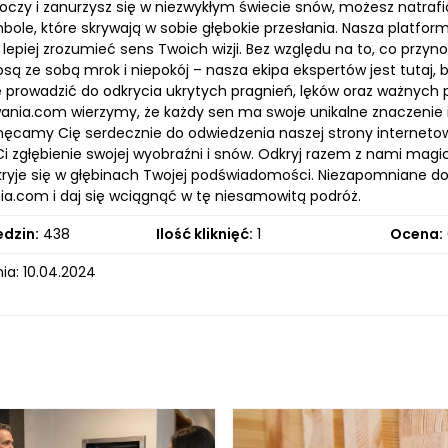
oczy i zanurzysz się w niezwykłym świecie snów, możesz natrafi
ole, które skrywają w sobie głębokie przesłania. Nasza platforma t
epiej zrozumieć sens Twoich wizji. Bez względu na to, co przynos
iosą ze sobą mrok i niepokój – nasza ekipa ekspertów jest tutaj, 
prowadzić do odkrycia ukrytych pragnień, lęków oraz ważnych p
ania.com wierzymy, że każdy sen ma swoje unikalne znaczenie
chęcamy Cię serdecznie do odwiedzenia naszej strony internetow
Ci zgłębienie swojej wyobraźni i snów. Odkryj razem z nami mag
ryje się w głębinach Twojej podświadomości. Niezapomniane dośw
ia.com i daj się wciągnąć w tę niesamowitą podróż.
edzin:
438
Ilość kliknięć:
1
Ocena:
ia: 10.04.2024