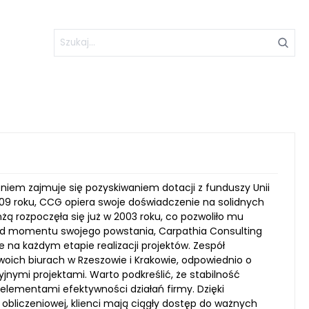
iem zajmuje się pozyskiwaniem dotacji z funduszy Unii
2009 roku, CCG opiera swoje doświadczenie na solidnych
nżą rozpoczęła się już w 2003 roku, co pozwoliło mu
 Od momentu swojego powstania, Carpathia Consulting
 na każdym etapie realizacji projektów. Zespół
woich biurach w Rzeszowie i Krakowie, odpowiednio o
jnymi projektami. Warto podkreślić, że stabilność
 elementami efektywności działań firmy. Dzięki
liczeniowej, klienci mają ciągły dostęp do ważnych