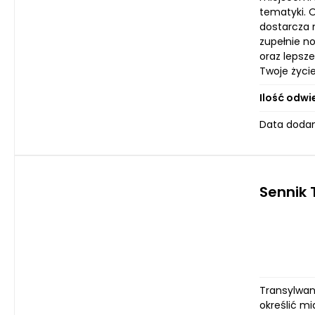
tematyki. 
dostarcza n
zupełnie n
oraz lepsz
Twoje życie
Ilość odwi
Data dodani
Sennik 
Transylwan
określić m