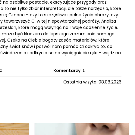
ć na osobliwe postacie, ekscytujące przygody oraz
o nie tylko zbiór interpretacji, ale także narzędzia, które
zą Ci noce – czy to szczęśliwe i pełne życia obrazy, czy
by towarzyszyć Ci w tej niepowtarzalnej podróży. Analiza
rzesłań, które mogą wpłynąć na Twoje codzienne życie.
 i może być kluczem do lepszego zrozumienia samego
ej. Czeka na Ciebie bogaty zasób materiałów, które
iczny świat snów i pozwól nam pomóc Ci odkryć to, co
iadczenia i odkrycia są na wyciągnięcie ręki – wejdź na
0
Komentarzy:
0
Ostatnia wizyta: 08.08.2026