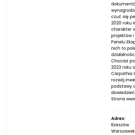
dokumentów 
wynagrodzen
czuć się p
2020 roku i
charakter w
projektów 
Panelu Eks
nich to pol
działalnoś
Chociaż poc
2023 roku o
Carpathia 
rozwój inw
podstawy d
dowiedzieć 
Strona ww
Adres:
Rzeszów
Warszawsk