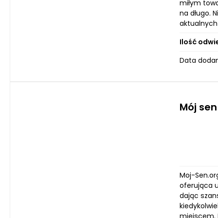
miłym towa
na długo. N
aktualnych 
Ilość odwi
Data dodani
Mój sen
Moj-Sen.or
oferująca 
dając szan
kiedykolwi
miejscem. 