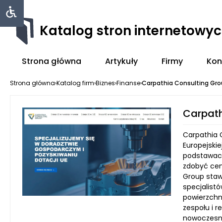
Katalog stron internetowy
Strona główna
Artykuły
Firmy
Kon
Strona główna
›
Katalog firm
›
Biznes
›
Finanse
›
Carpathia Consulting Gr
Carpath
Carpathia 
Europejskie
podstawach,
zdobyć cen
Group staw
specjalist
powierzchni
zespołu i 
nowoczesne