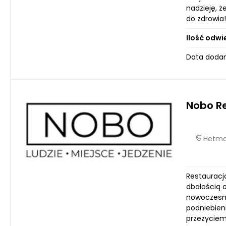
nadzieję, 
do zdrowia!
Ilość odwi
Data dodan
Nobo R
Hetmań
Restauracja
dbałością 
nowoczesne
podniebien
przeżyciem.