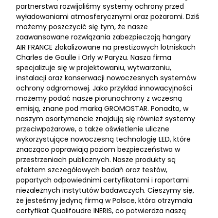
partnerstwa rozwijaliśmy systemy ochrony przed
wyładowaniami atmosferycznymi oraz pożarami. Dziś
możemy poszczycić się tym, że nasze
zaawansowane rozwiązania zabezpieczają hangary
AIR FRANCE zlokalizowane na prestiżowych lotniskach
Charles de Gaulle i Orly w Paryżu. Nasza firma
specjalizuje się w projektowaniu, wytwarzaniu,
instalacji oraz konserwacji nowoczesnych systemów
ochrony odgromowej. Jako przykład innowacyjności
możemy podać nasze piorunochrony z wczesną
emisją, znane pod marką GROMOSTAR. Ponadto, w
naszym asortymencie znajdują się również systemy
przeciwpożarowe, a także oświetlenie uliczne
wykorzystujące nowoczesną technologię LED, które
znacząco poprawiają poziom bezpieczeństwa w
przestrzeniach publicznych. Nasze produkty są
efektem szczegółowych badań oraz testów,
popartych odpowiednimi certyfikatami i raportami
niezależnych instytutów badawczych. Cieszymy się,
że jesteśmy jedyną firmą w Polsce, która otrzymała
certyfikat Qualifoudre INERIS, co potwierdza naszą