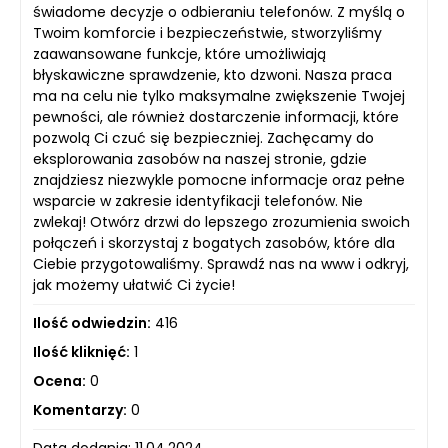
świadome decyzje o odbieraniu telefonów. Z myślą o
Twoim komforcie i bezpieczeństwie, stworzyliśmy
zaawansowane funkcje, które umożliwiają
błyskawiczne sprawdzenie, kto dzwoni. Nasza praca
ma na celu nie tylko maksymalne zwiększenie Twojej
pewności, ale również dostarczenie informacji, które
pozwolą Ci czuć się bezpieczniej. Zachęcamy do
eksplorowania zasobów na naszej stronie, gdzie
znajdziesz niezwykle pomocne informacje oraz pełne
wsparcie w zakresie identyfikacji telefonów. Nie
zwlekaj! Otwórz drzwi do lepszego zrozumienia swoich
połączeń i skorzystaj z bogatych zasobów, które dla
Ciebie przygotowaliśmy. Sprawdź nas na www i odkryj,
jak możemy ułatwić Ci życie!
Ilość odwiedzin:
416
Ilość kliknięć:
1
Ocena:
0
Komentarzy:
0
Data dodania: 11.04.2024