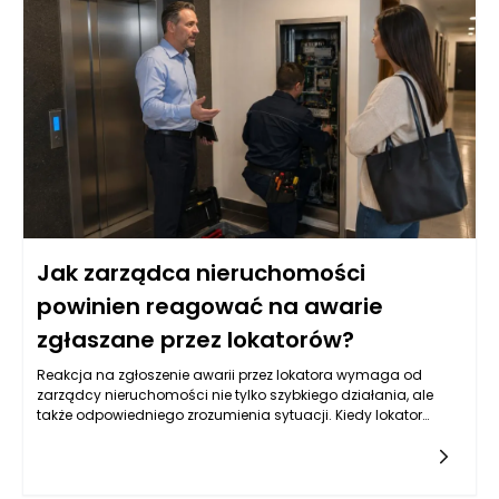
różnić się pod względem oprocentowania, okresu spłaty oraz
wymaganych zabezpieczeń. Kluczowym aspektem dla firm
jest również analiza warunków umowy oraz kosztów
dodatkowych związanych z pozyskiwaniem takiego
finansowania. Przed podjęciem decyzji o wyborze
odpowiedniej pożyczki hipotecznej, warto przeanalizować
wszystkie dostępne opcje i zrozumieć, jakie obowiązki i
zobowiązania będą się wiązać z zaciągnięciem takiego
kredytu.
Jak zarządca nieruchomości
powinien reagować na awarie
zgłaszane przez lokatorów?
Reakcja na zgłoszenie awarii przez lokatora wymaga od
zarządcy nieruchomości nie tylko szybkiego działania, ale
także odpowiedniego zrozumienia sytuacji. Kiedy lokator
informuje o problemie, kluczowe jest zebranie wszystkich
niezbędnych informacji. Zarządca powinien zwrócić uwagę
na szczegóły dotyczące awarii, takie jak jej charakter,
lokalizacja w budynku, a także czas, w którym problem