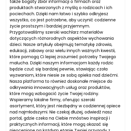
także bogaty zbiór informacji o firmach oraz
produktach stworzonych z myślą o rodzicach i ich
pociechach. Dzięki nam łatwo i szybko odkryjesz
wszystko, co jest potrzebne, aby uczynić codzienne
życie prostszym i bardziej przyjemnym.
Przygotowaliśmy szeroki wachlarz materiałów
dotyczących różnorodnych aspektów wychowania
dzieci. Nasze artykuły obejmują tematykę zdrowia,
edukacji, zabawy oraz wielu innych ważnych kwestii,
które pomogą Ci lepiej zrozumieć potrzeby Twojego
malucha. Dzięki naszym informacjom każdy rodzic
będzie czuć się bardziej pewnie, stawiając czoła
wyzwaniom, które niesie ze sobą opieka nad dziećmi.
Nasza platforma to również doskonałe miejsce do
odkrywania innowacyjnych usług oraz produktów,
które mogą wzbogacić życie Twojej rodziny.
Wspieramy lokalne firmy, oferując szeroki
asortyment, który jest niezbędny w codziennej opiece
nad najmłodszymi. Nie czekaj dłużej, odwiedź nasz
portal, gdzie czeka na Ciebie mnóstwo inspiracji i
praktycznych informacji, które mogą okazać się
nieocenione na każdym etapie Twojej przygody z