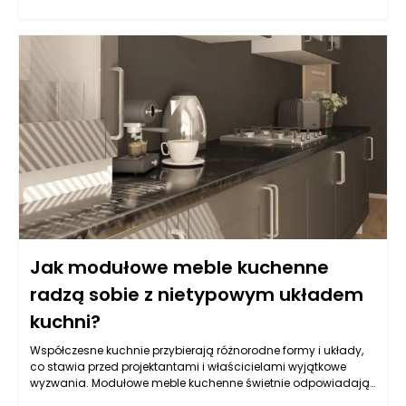
kontekście porządku, jak i organizacji przestrzeni życiowej. W
przypadku meblościanek, możliwość przechowywania sprzętu
RTV w sposób estetyczny i zorganizowany sprawia, że
pomieszczenie staje się bardziej harmonijne.
Jak modułowe meble kuchenne
radzą sobie z nietypowym układem
kuchni?
Współczesne kuchnie przybierają różnorodne formy i układy,
co stawia przed projektantami i właścicielami wyjątkowe
wyzwania. Modułowe meble kuchenne świetnie odpowiadają
na te wyzwania dzięki swojej elastyczności i