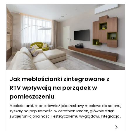
wystąpił. Taka wstępna analiza pozwoli ustalić priorytet
działań oraz określić, czy konieczna jest interwencja
specjalisty, czy awaria może być rozwiązana zdalnie.
Równocześnie, ważne jest, aby zarządca okazał empatię i
zrozumienie dla lokatora, który może odczuwać stres
związany z daną sytuacją. Takie podejście buduje zaufanie i
pokazuje, że zarządzanie nieruchomościami Poznań nie
polega jedynie na sprawnym administrowaniu, ale także na
tworzeniu relacji z mieszkańcami.
Jak meblościanki zintegrowane z
RTV wpływają na porządek w
pomieszczeniu
Meblościanki, znane również jako zestawy meblowe do salonu,
zyskały na popularności w ostatnich latach, głównie dzięki
swojej funkcjonalności i estetycznemu wyglądowi. Integracja
meblościanki z RTV, czyli sprzętem do odbioru telewizyjnego i
multimedialnego, wprowadza wiele korzyści zarówno w