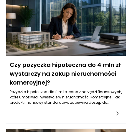
Czy pożyczka hipoteczna do 4 mln zł
wystarczy na zakup nieruchomości
komercyjnej?
Pożyczka hipoteczna dla firm to jedno z narzędzi finansowych,
które umożliwia inwestycje w nieruchomości komercyjne. Taki
produkt finansowy standardowo zapewnia dostęp do
znacznych kwot, co jest szczególnie istotne w kontekście
większych projektów. Wysokość pożyczki, która sięga do 4
milionów złotych, daje przedsiębiorcom możliwość zakupu,
bądź refinansowania istniejących nieruchomości
komercyjnych. Na rynku istnieje wiele różnych ofert, które mogą