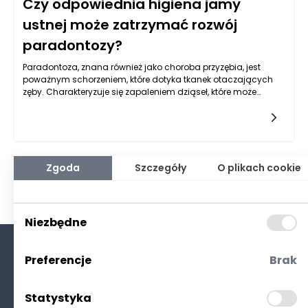
Czy odpowiednia higiena jamy
ustnej może zatrzymać rozwój
paradontozy?
Paradontoza, znana również jako choroba przyzębia, jest
poważnym schorzeniem, które dotyka tkanek otaczających
zęby. Charakteryzuje się zapaleniem dziąseł, które może
prowadzić do ich recesji oraz utraty zębów. Jednym z
kluczowych czynników wpływających na rozwój paradontozy
jest stan higieny jamy ustnej. Odpowiednia dbałość o higienę
jamy ustnej, w tym regularne korzystanie z produktów do
higieny jamy ustnej, może znacząco wpłynąć na zatrzymanie
rozwoju tej choroby. Istnieje silna korelacja między jakością
Zgoda
Szczegóły
O plikach cookie
codziennego czyszczenia zębów a występowaniem stanów
zapalnych w przyzębiu.
Niezbędne
Preferencje
Brak
O nas
Kontakt
Statystyka