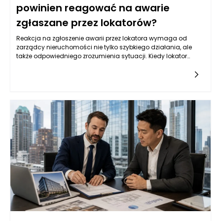
powinien reagować na awarie
zgłaszane przez lokatorów?
Reakcja na zgłoszenie awarii przez lokatora wymaga od
zarządcy nieruchomości nie tylko szybkiego działania, ale
także odpowiedniego zrozumienia sytuacji. Kiedy lokator
informuje o problemie, kluczowe jest zebranie wszystkich
niezbędnych informacji. Zarządca powinien zwrócić uwagę
na szczegóły dotyczące awarii, takie jak jej charakter,
lokalizacja w budynku, a także czas, w którym problem
wystąpił. Taka wstępna analiza pozwoli ustalić priorytet
działań oraz określić, czy konieczna jest interwencja
specjalisty, czy awaria może być rozwiązana zdalnie.
Równocześnie, ważne jest, aby zarządca okazał empatię i
zrozumienie dla lokatora, który może odczuwać stres
związany z daną sytuacją. Takie podejście buduje zaufanie i
pokazuje, że zarządzanie nieruchomościami Poznań nie
polega jedynie na sprawnym administrowaniu, ale także na
tworzeniu relacji z mieszkańcami.