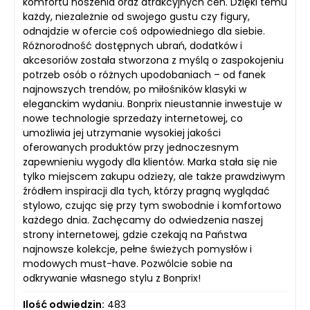
komfortu noszenia oraz atrakcyjnych cen. Dzięki temu
każdy, niezależnie od swojego gustu czy figury,
odnajdzie w ofercie coś odpowiedniego dla siebie.
Różnorodność dostępnych ubrań, dodatków i
akcesoriów została stworzona z myślą o zaspokojeniu
potrzeb osób o różnych upodobaniach – od fanek
najnowszych trendów, po miłośników klasyki w
eleganckim wydaniu. Bonprix nieustannie inwestuje w
nowe technologie sprzedaży internetowej, co
umożliwia jej utrzymanie wysokiej jakości
oferowanych produktów przy jednoczesnym
zapewnieniu wygody dla klientów. Marka stała się nie
tylko miejscem zakupu odzieży, ale także prawdziwym
źródłem inspiracji dla tych, którzy pragną wyglądać
stylowo, czując się przy tym swobodnie i komfortowo
każdego dnia. Zachęcamy do odwiedzenia naszej
strony internetowej, gdzie czekają na Państwa
najnowsze kolekcje, pełne świeżych pomysłów i
modowych must-have. Pozwólcie sobie na
odkrywanie własnego stylu z Bonprix!
Ilość odwiedzin:
483