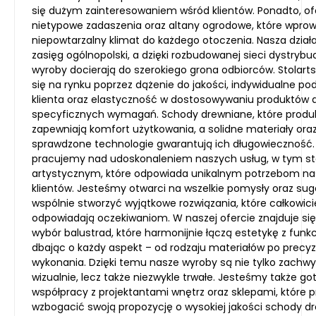
się dużym zainteresowaniem wśród klientów. Ponadto, o
nietypowe zadaszenia oraz altany ogrodowe, które wpro
niepowtarzalny klimat do każdego otoczenia. Nasza dzia
zasięg ogólnopolski, a dzięki rozbudowanej sieci dystrybuc
wyroby docierają do szerokiego grona odbiorców. Stolart
się na rynku poprzez dążenie do jakości, indywidualne po
klienta oraz elastyczność w dostosowywaniu produktów 
specyficznych wymagań. Schody drewniane, które produ
zapewniają komfort użytkowania, a solidne materiały ora
sprawdzone technologie gwarantują ich długowieczność.
pracujemy nad udoskonaleniem naszych usług, w tym s
artystycznym, które odpowiada unikalnym potrzebom n
klientów. Jesteśmy otwarci na wszelkie pomysły oraz sug
wspólnie stworzyć wyjątkowe rozwiązania, które całkowici
odpowiadają oczekiwaniom. W naszej ofercie znajduje si
wybór balustrad, które harmonijnie łączą estetykę z funk
dbając o każdy aspekt – od rodzaju materiałów po precy
wykonania. Dzięki temu nasze wyroby są nie tylko zachw
wizualnie, lecz także niezwykle trwałe. Jesteśmy także go
współpracy z projektantami wnętrz oraz sklepami, które 
wzbogacić swoją propozycję o wysokiej jakości schody d