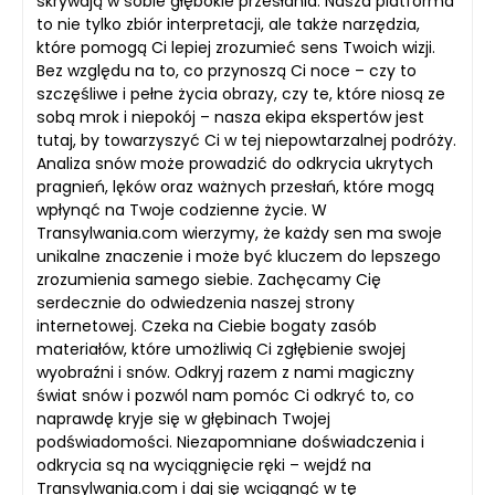
skrywają w sobie głębokie przesłania. Nasza platforma
to nie tylko zbiór interpretacji, ale także narzędzia,
które pomogą Ci lepiej zrozumieć sens Twoich wizji.
Bez względu na to, co przynoszą Ci noce – czy to
szczęśliwe i pełne życia obrazy, czy te, które niosą ze
sobą mrok i niepokój – nasza ekipa ekspertów jest
tutaj, by towarzyszyć Ci w tej niepowtarzalnej podróży.
Analiza snów może prowadzić do odkrycia ukrytych
pragnień, lęków oraz ważnych przesłań, które mogą
wpłynąć na Twoje codzienne życie. W
Transylwania.com wierzymy, że każdy sen ma swoje
unikalne znaczenie i może być kluczem do lepszego
zrozumienia samego siebie. Zachęcamy Cię
serdecznie do odwiedzenia naszej strony
internetowej. Czeka na Ciebie bogaty zasób
materiałów, które umożliwią Ci zgłębienie swojej
wyobraźni i snów. Odkryj razem z nami magiczny
świat snów i pozwól nam pomóc Ci odkryć to, co
naprawdę kryje się w głębinach Twojej
podświadomości. Niezapomniane doświadczenia i
odkrycia są na wyciągnięcie ręki – wejdź na
Transylwania.com i daj się wciągnąć w tę