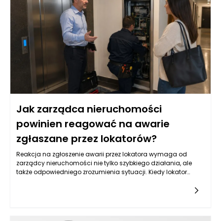
wymaganych zabezpieczeń. Kluczowym aspektem dla firm
jest również analiza warunków umowy oraz kosztów
dodatkowych związanych z pozyskiwaniem takiego
finansowania. Przed podjęciem decyzji o wyborze
odpowiedniej pożyczki hipotecznej, warto przeanalizować
wszystkie dostępne opcje i zrozumieć, jakie obowiązki i
zobowiązania będą się wiązać z zaciągnięciem takiego
kredytu.
Jak zarządca nieruchomości
powinien reagować na awarie
zgłaszane przez lokatorów?
Reakcja na zgłoszenie awarii przez lokatora wymaga od
zarządcy nieruchomości nie tylko szybkiego działania, ale
także odpowiedniego zrozumienia sytuacji. Kiedy lokator
informuje o problemie, kluczowe jest zebranie wszystkich
niezbędnych informacji. Zarządca powinien zwrócić uwagę
na szczegóły dotyczące awarii, takie jak jej charakter,
lokalizacja w budynku, a także czas, w którym problem
wystąpił. Taka wstępna analiza pozwoli ustalić priorytet