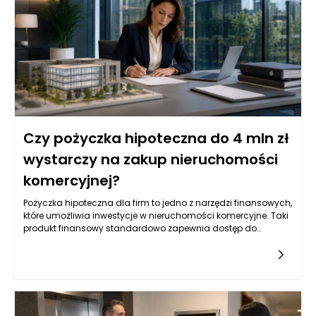
Czy pożyczka hipoteczna do 4 mln zł
wystarczy na zakup nieruchomości
komercyjnej?
Pożyczka hipoteczna dla firm to jedno z narzędzi finansowych,
które umożliwia inwestycje w nieruchomości komercyjne. Taki
produkt finansowy standardowo zapewnia dostęp do
znacznych kwot, co jest szczególnie istotne w kontekście
większych projektów. Wysokość pożyczki, która sięga do 4
milionów złotych, daje przedsiębiorcom możliwość zakupu,
bądź refinansowania istniejących nieruchomości
komercyjnych. Na rynku istnieje wiele różnych ofert, które mogą
różnić się pod względem oprocentowania, okresu spłaty oraz