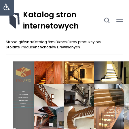
Katalog stron
internetowych
Strona główna
›
Katalog firm
›
Biznes
›
Firmy produkcyjne
›
Stolarts Producent Schodów Drewnianych