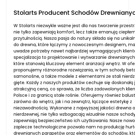
Stolarts Producent Schodów Drewniany
W Stolarts niezwykle ważne jest dla nas tworzenie przestrz
nie tylko zapewniają komfort, lecz także emanują ciepłem
przytulnością. Nasza pasja do natury składa się na unikal
do drewna, które łączymy z nowoczesnym designem, ma
uwadze potrzeby nawet najbardziej wymagających klient
specjalizacja to projektowanie i wytwarzanie drewnianyc
które stanowią kluczowy element aranżacji wnętrz. W ofer
proponujemy różnorodne rozwiązania, w tym schody bet
samonośne, a także modele z elementami ze stali nierdz
gięte. Każdy z naszych produktów cechuje się doskonałą j
atrakcyjną ceną, co sprawia, że liczba zadowolonych klie
Polsce i za granicą stale rośnie. Oferujemy również balus
zarówno do wnętrz, jak i na zewnątrz, łączące estetykę z
niezawodnością. Wykonane z najwyższej jakości drewna or
nierdzewnej, nie tylko wzbogacają wizualnie nasze schody
zapewniają bezpieczeństwo ich użytkowania. Nasze now
zaplecze technologiczne pozwala nam na produkcję hur
drewnianych parapetów oraz elementów do schodów, któ