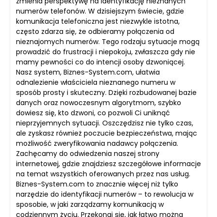
zmienia perspektywę na identyfikację nieznanych
numerów telefonów. W dzisiejszym świecie, gdzie
komunikacja telefoniczna jest niezwykle istotna,
często zdarza się, że odbieramy połączenia od
nieznajomych numerów. Tego rodzaju sytuacje mogą
prowadzić do frustracji i niepokoju, zwłaszcza gdy nie
mamy pewności co do intencji osoby dzwoniącej.
Nasz system, Biznes-System.com, ułatwia
odnalezienie właściciela nieznanego numeru w
sposób prosty i skuteczny. Dzięki rozbudowanej bazie
danych oraz nowoczesnym algorytmom, szybko
dowiesz się, kto dzwoni, co pozwoli Ci uniknąć
nieprzyjemnych sytuacji. Oszczędzisz nie tylko czas,
ale zyskasz również poczucie bezpieczeństwa, mając
możliwość zweryfikowania nadawcy połączenia.
Zachęcamy do odwiedzenia naszej strony
internetowej, gdzie znajdziesz szczegółowe informacje
na temat wszystkich oferowanych przez nas usług.
Biznes-System.com to znacznie więcej niż tylko
narzędzie do identyfikacji numerów – to rewolucja w
sposobie, w jaki zarządzamy komunikacją w
codziennym życiu. Przekonaj się, jak łatwo można