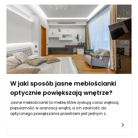
mogą sprawić, że małe browary będą się wyróżniać w tłumie,
co w efekcie może przyczynić się do ich sukcesu na rynku.
Warto zrozumieć, jakie aspekty opakowań są najważniejsze i
jak mogą one wpływać na decyzje zakupowe konsumentów.
W jaki sposób jasne meblościanki
optycznie powiększają wnętrze?
Jasne meblościanki to meble, które zyskują coraz większą
popularność w aranżacji wnętrz, a ich zdolność do
optycznego powiększania przestrzeni jest jednym z
kluczowych powodów, dla których wiele osób decyduje się na
ich zakup. Głównym czynnikiem, który wpływa na tę iluzję, jest
kolor, a zwłaszcza jego jasność. Jasne odcienie, takie jak biel,
beż, pastelowe kolory czy jasne szarości, odbijają światło, co