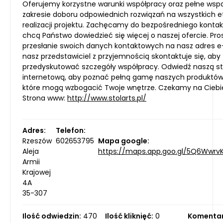
Oferujemy korzystne warunki współpracy oraz pełne wsp
zakresie doboru odpowiednich rozwiązań na wszystkich 
realizacji projektu. Zachęcamy do bezpośredniego kontaktu
chcą Państwo dowiedzieć się więcej o naszej ofercie. Pro
przesłanie swoich danych kontaktowych na nasz adres e-
nasz przedstawiciel z przyjemnością skontaktuje się, aby
przedyskutować szczegóły współpracy. Odwiedź naszą s
internetową, aby poznać pełną gamę naszych produktów 
które mogą wzbogacić Twoje wnętrze. Czekamy na Ciebi
Strona www:
http://www.stolarts.pl/
Adres:
Telefon:
Rzeszów
602653795
Mapa google:
Aleja
https://maps.app.goo.gl/5Q6Wwr
Armii
Krajowej
4A
35-307
Ilość odwiedzin:
470
Ilość kliknięć:
0
Komentar