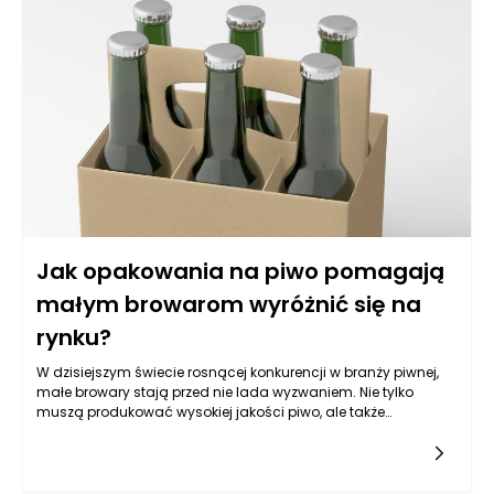
działań oraz określić, czy konieczna jest interwencja
specjalisty, czy awaria może być rozwiązana zdalnie.
Równocześnie, ważne jest, aby zarządca okazał empatię i
zrozumienie dla lokatora, który może odczuwać stres
związany z daną sytuacją. Takie podejście buduje zaufanie i
pokazuje, że zarządzanie nieruchomościami Poznań nie
polega jedynie na sprawnym administrowaniu, ale także na
tworzeniu relacji z mieszkańcami.
Jak opakowania na piwo pomagają
małym browarom wyróżnić się na
rynku?
W dzisiejszym świecie rosnącej konkurencji w branży piwnej,
małe browary stają przed nie lada wyzwaniem. Nie tylko
muszą produkować wysokiej jakości piwo, ale także
skutecznie je sprzedawać. Opakowania na piwo odgrywają
kluczową rolę w tym procesie, ponieważ są to pierwsze
elementy, które przyciągają uwagę konsumentów na półkach
sklepowych. Odpowiednio zaprojektowane opakowania