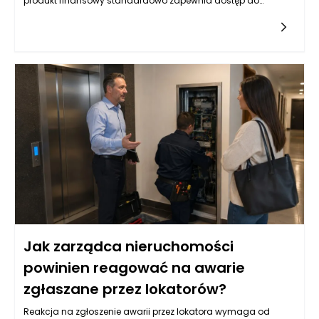
produkt finansowy standardowo zapewnia dostęp do
znacznych kwot, co jest szczególnie istotne w kontekście
większych projektów. Wysokość pożyczki, która sięga do 4
milionów złotych, daje przedsiębiorcom możliwość zakupu,
bądź refinansowania istniejących nieruchomości
komercyjnych. Na rynku istnieje wiele różnych ofert, które mogą
różnić się pod względem oprocentowania, okresu spłaty oraz
wymaganych zabezpieczeń. Kluczowym aspektem dla firm
jest również analiza warunków umowy oraz kosztów
dodatkowych związanych z pozyskiwaniem takiego
finansowania. Przed podjęciem decyzji o wyborze
odpowiedniej pożyczki hipotecznej, warto przeanalizować
wszystkie dostępne opcje i zrozumieć, jakie obowiązki i
zobowiązania będą się wiązać z zaciągnięciem takiego
kredytu.
Jak zarządca nieruchomości
powinien reagować na awarie
zgłaszane przez lokatorów?
Reakcja na zgłoszenie awarii przez lokatora wymaga od