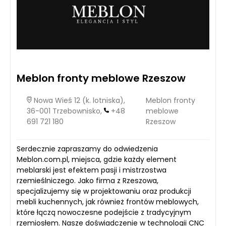
Meblon fronty meblowe Rzeszow
Nowa Wieś 12 (k. lotniska),
Meblon fronty
36-001 Trzebownisko,
+48
meblowe
691 721 180
Rzeszow
Serdecznie zapraszamy do odwiedzenia
Meblon.com.pl, miejsca, gdzie każdy element
meblarski jest efektem pasji i mistrzostwa
rzemieślniczego. Jako firma z Rzeszowa,
specjalizujemy się w projektowaniu oraz produkcji
mebli kuchennych, jak również frontów meblowych,
które łączą nowoczesne podejście z tradycyjnym
rzemiosłem. Nasze doświadczenie w technologii CNC