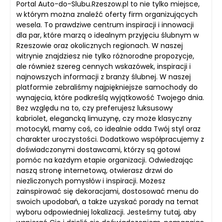
Portal Auto-do-Slubu.Rzeszow.pl to nie tylko miejsce,
w którym można znaleźć oferty firm organizujących
wesela. To prawdziwe centrum inspiracji i innowacji
dla par, które marzą o idealnym przyjęciu ślubnym w
Rzeszowie oraz okolicznych regionach. W naszej
witrynie znajdziesz nie tylko różnorodne propozycje,
ale również szereg cennych wskazówek, inspiracji i
najnowszych informacji z branży ślubnej. W naszej
platformie zebraliśmy najpiękniejsze samochody do
wynajęcia, które podkreślą wyjątkowość Twojego dnia.
Bez względu na to, czy preferujesz luksusowy
kabriolet, elegancką limuzynę, czy może klasyczny
motocykl, mamy coś, co idealnie odda Twój styl oraz
charakter uroczystości. Dodatkowo współpracujemy z
doświadczonymi dostawcami, którzy są gotowi
pomóc na każdym etapie organizacji. Odwiedzając
naszą stronę internetową, otwierasz drzwi do
niezliczonych pomysłów i inspiracji. Możesz
zainspirować się dekoracjami, dostosować menu do
swoich upodobań, a także uzyskać porady na temat
wyboru odpowiedniej lokalizacji. Jesteśmy tutaj, aby