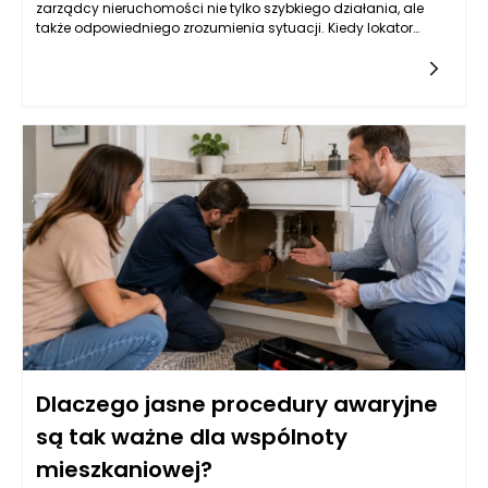
zarządcy nieruchomości nie tylko szybkiego działania, ale
także odpowiedniego zrozumienia sytuacji. Kiedy lokator
informuje o problemie, kluczowe jest zebranie wszystkich
niezbędnych informacji. Zarządca powinien zwrócić uwagę
na szczegóły dotyczące awarii, takie jak jej charakter,
lokalizacja w budynku, a także czas, w którym problem
wystąpił. Taka wstępna analiza pozwoli ustalić priorytet
działań oraz określić, czy konieczna jest interwencja
specjalisty, czy awaria może być rozwiązana zdalnie.
Równocześnie, ważne jest, aby zarządca okazał empatię i
zrozumienie dla lokatora, który może odczuwać stres
związany z daną sytuacją. Takie podejście buduje zaufanie i
pokazuje, że zarządzanie nieruchomościami Poznań nie
polega jedynie na sprawnym administrowaniu, ale także na
tworzeniu relacji z mieszkańcami.
Dlaczego jasne procedury awaryjne
są tak ważne dla wspólnoty
mieszkaniowej?