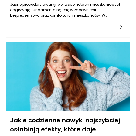
Jasne procedury awaryjne w wspólnotach mieszkaniowych
odgrywają fundamentalną rolę w zapewnieniu
bezpieczeństwa oraz komfortu ich mieszkańców. W
sytuacjach kryzysowych, takich jak pożary, awarie instalacji
czy zagrożenia naturalne, dobrze przygotowane procedury
mogą znacząco zminimalizować skutki tych zdarzeń.
Niezależnie od tego, czy mówimy o zarządzaniu
nieruchomościami w dużych kompleksach, czy w mniejszych
wspólnotach, gotowość na sytuacje awaryjne staje się
kluczowym elementem, który wpływa na jakość życia
mieszkańców. Przede wszystkim, precyzyjnie opisane
procedury pozwalają na szybką i efektywną reakcję, co jest
niezbędne dla bezpieczeństwa żyjących w danym obszarze
ludzi.
Jakie codzienne nawyki najszybciej
osłabiają efekty, które daje