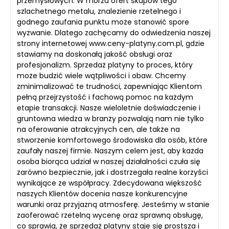
przemysłowych. W morzu ofert skupów tego
szlachetnego metalu, znalezienie rzetelnego i
godnego zaufania punktu może stanowić spore
wyzwanie. Dlatego zachęcamy do odwiedzenia naszej
strony internetowej www.ceny-platyny.com.pl, gdzie
stawiamy na doskonałą jakość obsługi oraz
profesjonalizm. Sprzedaż platyny to proces, który
może budzić wiele wątpliwości i obaw. Chcemy
zminimalizować te trudności, zapewniając Klientom
pełną przejrzystość i fachową pomoc na każdym
etapie transakcji. Nasze wieloletnie doświadczenie i
gruntowna wiedza w branży pozwalają nam nie tylko
na oferowanie atrakcyjnych cen, ale także na
stworzenie komfortowego środowiska dla osób, które
zaufały naszej firmie. Naszym celem jest, aby każda
osoba biorąca udział w naszej działalności czuła się
zarówno bezpiecznie, jak i dostrzegała realne korzyści
wynikające ze współpracy. Zdecydowana większość
naszych Klientów docenia nasze konkurencyjne
warunki oraz przyjazną atmosferę. Jesteśmy w stanie
zaoferować rzetelną wycenę oraz sprawną obsługę,
co sprawia, że sprzedaż platyny staje się prostsza i