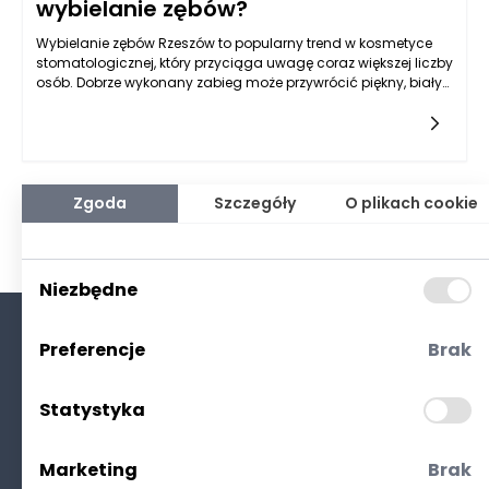
wybielanie zębów?
Wybielanie zębów Rzeszów to popularny trend w kosmetyce
stomatologicznej, który przyciąga uwagę coraz większej liczby
osób. Dobrze wykonany zabieg może przywrócić piękny, biały
uśmiech, jednak nie wystarczy jednorazowe działanie. Aby
efekty, które daje wybielanie zębów, były długotrwałe, warto
zwrócić uwagę na codzienne nawyki, które mogą je
osłabiać. Z jednej strony zadbanie o higienę jamy ustnej oraz
przestrzeganie zaleceń specjalistów jest kluczowe, z drugiej
zaś – codzienne wybory żywieniowe i styl życia mają ogromny
Zgoda
Szczegóły
O plikach cookie
wpływ na to, jak długo utrzymamy pożądany kolor zębów.
Niezbędne
Preferencje
Brak
O nas
Kontakt
Statystyka
Polityka prywatności
(RODO. Cookies)
Marketing
Brak