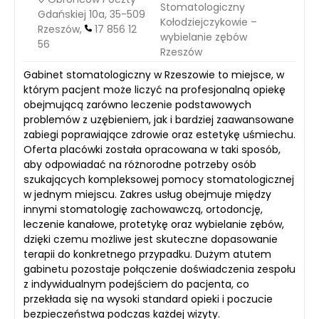
Stomatologiczny
Gdańskiej 10a, 35-509
Kołodziejczykowie –
Rzeszów,
17 856 12
wybielanie zębów
56
Rzeszów
Gabinet stomatologiczny w Rzeszowie to miejsce, w
którym pacjent może liczyć na profesjonalną opiekę
obejmującą zarówno leczenie podstawowych
problemów z uzębieniem, jak i bardziej zaawansowane
zabiegi poprawiające zdrowie oraz estetykę uśmiechu.
Oferta placówki została opracowana w taki sposób,
aby odpowiadać na różnorodne potrzeby osób
szukających kompleksowej pomocy stomatologicznej
w jednym miejscu. Zakres usług obejmuje między
innymi stomatologię zachowawczą, ortodoncję,
leczenie kanałowe, protetykę oraz wybielanie zębów,
dzięki czemu możliwe jest skuteczne dopasowanie
terapii do konkretnego przypadku. Dużym atutem
gabinetu pozostaje połączenie doświadczenia zespołu
z indywidualnym podejściem do pacjenta, co
przekłada się na wysoki standard opieki i poczucie
bezpieczeństwa podczas każdej wizyty.