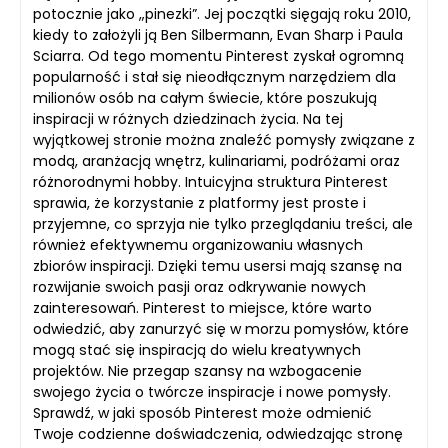
potocznie jako „pinezki”. Jej początki sięgają roku 2010,
kiedy to założyli ją Ben Silbermann, Evan Sharp i Paula
Sciarra. Od tego momentu Pinterest zyskał ogromną
popularność i stał się nieodłącznym narzędziem dla
milionów osób na całym świecie, które poszukują
inspiracji w różnych dziedzinach życia. Na tej
wyjątkowej stronie można znaleźć pomysły związane z
modą, aranżacją wnętrz, kulinariami, podróżami oraz
różnorodnymi hobby. Intuicyjna struktura Pinterest
sprawia, że korzystanie z platformy jest proste i
przyjemne, co sprzyja nie tylko przeglądaniu treści, ale
również efektywnemu organizowaniu własnych
zbiorów inspiracji. Dzięki temu usersi mają szansę na
rozwijanie swoich pasji oraz odkrywanie nowych
zainteresowań. Pinterest to miejsce, które warto
odwiedzić, aby zanurzyć się w morzu pomysłów, które
mogą stać się inspiracją do wielu kreatywnych
projektów. Nie przegap szansy na wzbogacenie
swojego życia o twórcze inspiracje i nowe pomysły.
Sprawdź, w jaki sposób Pinterest może odmienić
Twoje codzienne doświadczenia, odwiedzając stronę