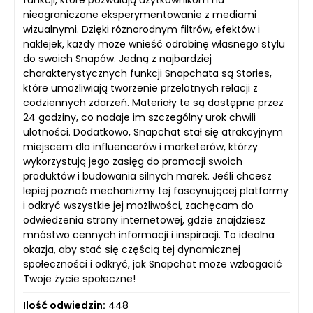
funkcji, które pozwalają użytkownikom na
nieograniczone eksperymentowanie z mediami
wizualnymi. Dzięki różnorodnym filtrów, efektów i
naklejek, każdy może wnieść odrobinę własnego stylu
do swoich Snapów. Jedną z najbardziej
charakterystycznych funkcji Snapchata są Stories,
które umożliwiają tworzenie przelotnych relacji z
codziennych zdarzeń. Materiały te są dostępne przez
24 godziny, co nadaje im szczególny urok chwili
ulotności. Dodatkowo, Snapchat stał się atrakcyjnym
miejscem dla influencerów i marketerów, którzy
wykorzystują jego zasięg do promocji swoich
produktów i budowania silnych marek. Jeśli chcesz
lepiej poznać mechanizmy tej fascynującej platformy
i odkryć wszystkie jej możliwości, zachęcam do
odwiedzenia strony internetowej, gdzie znajdziesz
mnóstwo cennych informacji i inspiracji. To idealna
okazja, aby stać się częścią tej dynamicznej
społeczności i odkryć, jak Snapchat może wzbogacić
Twoje życie społeczne!
Ilość odwiedzin:
448