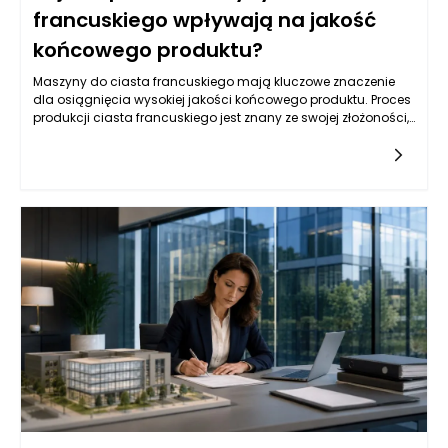
francuskiego wpływają na jakość
końcowego produktu?
Maszyny do ciasta francuskiego mają kluczowe znaczenie
dla osiągnięcia wysokiej jakości końcowego produktu. Proces
produkcji ciasta francuskiego jest znany ze swojej złożoności,
wymagając precyzyjnego wykonania oraz zastosowania
odpowiednich składników w odpowiednich
proporcjach. Tradycyjne metody wytwarzania ciasta
francuskiego polegają na ręcznym wałkowaniu i złoceniu
masła do ciasta, co jest czasochłonne i wymaga dużych
umiejętności. Wprowadzenie maszyn do ciasta francuskiego
w znaczący sposób ułatwia ten proces. Automatyzacja
produkcji pozwala na uzyskanie równomiernego rozkładu
masła i mąki, co jest kluczowe dla struktury i smaku finalnego
produktu. Dzięki precydyjnym ustawieniom maszyn, możliwe
jest kontrolowanie grubości warstw ciasta, co ma bezpośredni
wpływ na jego lekkość i chrupkość po upieczeniu.