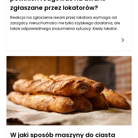
zgłaszane przez lokatorów?
Reakcja na zgłoszenie awarii przez lokatora wymaga od
zarządcy nieruchomości nie tylko szybkiego działania, ale
także odpowiedniego zrozumienia sytuacji. Kiedy lokator
informuje o problemie, kluczowe jest zebranie wszystkich
niezbędnych informacji. Zarządca powinien zwrócić uwagę
na szczegóły dotyczące awarii, takie jak jej charakter,
lokalizacja w budynku, a także czas, w którym problem
wystąpił. Taka wstępna analiza pozwoli ustalić priorytet
działań oraz określić, czy konieczna jest interwencja
specjalisty, czy awaria może być rozwiązana zdalnie.
Równocześnie, ważne jest, aby zarządca okazał empatię i
zrozumienie dla lokatora, który może odczuwać stres
związany z daną sytuacją. Takie podejście buduje zaufanie i
pokazuje, że zarządzanie nieruchomościami Poznań nie
polega jedynie na sprawnym administrowaniu, ale także na
tworzeniu relacji z mieszkańcami.
W jaki sposób maszyny do ciasta