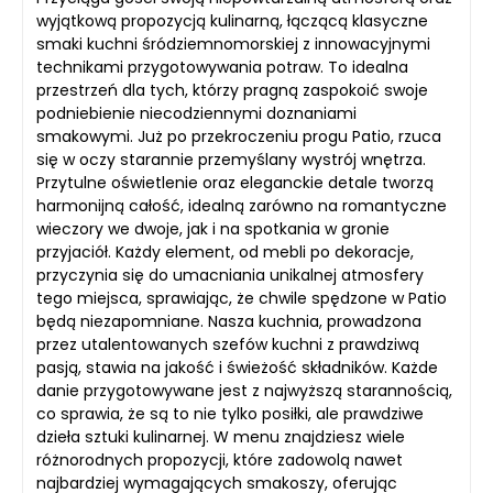
wyjątkową propozycją kulinarną, łączącą klasyczne
smaki kuchni śródziemnomorskiej z innowacyjnymi
technikami przygotowywania potraw. To idealna
przestrzeń dla tych, którzy pragną zaspokoić swoje
podniebienie niecodziennymi doznaniami
smakowymi. Już po przekroczeniu progu Patio, rzuca
się w oczy starannie przemyślany wystrój wnętrza.
Przytulne oświetlenie oraz eleganckie detale tworzą
harmonijną całość, idealną zarówno na romantyczne
wieczory we dwoje, jak i na spotkania w gronie
przyjaciół. Każdy element, od mebli po dekoracje,
przyczynia się do umacniania unikalnej atmosfery
tego miejsca, sprawiając, że chwile spędzone w Patio
będą niezapomniane. Nasza kuchnia, prowadzona
przez utalentowanych szefów kuchni z prawdziwą
pasją, stawia na jakość i świeżość składników. Każde
danie przygotowywane jest z najwyższą starannością,
co sprawia, że są to nie tylko posiłki, ale prawdziwe
dzieła sztuki kulinarnej. W menu znajdziesz wiele
różnorodnych propozycji, które zadowolą nawet
najbardziej wymagających smakoszy, oferując