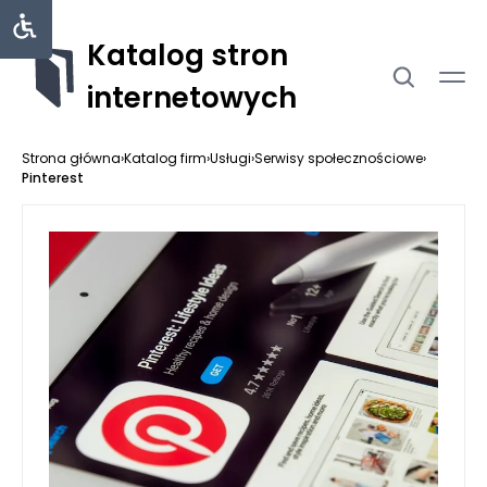
Katalog stron
internetowych
Strona główna
›
Katalog firm
›
Usługi
›
Serwisy społecznościowe
›
Pinterest