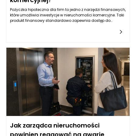
Pożyczka hipoteczna dla firm to jedno z narzędzi finansowych,
które umożliwia inwestycje w nieruchomości komercyjne. Taki
produkt finansowy standardowo zapewnia dostęp do
znacznych kwot, co jest szczególnie istotne w kontekście
większych projektów. Wysokość pożyczki, która sięga do 4
milionów złotych, daje przedsiębiorcom możliwość zakupu,
bądź refinansowania istniejących nieruchomości
komercyjnych. Na rynku istnieje wiele różnych ofert, które mogą
różnić się pod względem oprocentowania, okresu spłaty oraz
wymaganych zabezpieczeń. Kluczowym aspektem dla firm
jest również analiza warunków umowy oraz kosztów
dodatkowych związanych z pozyskiwaniem takiego
finansowania. Przed podjęciem decyzji o wyborze
odpowiedniej pożyczki hipotecznej, warto przeanalizować
wszystkie dostępne opcje i zrozumieć, jakie obowiązki i
zobowiązania będą się wiązać z zaciągnięciem takiego
kredytu.
Jak zarządca nieruchomości
powinien reagować na awarie