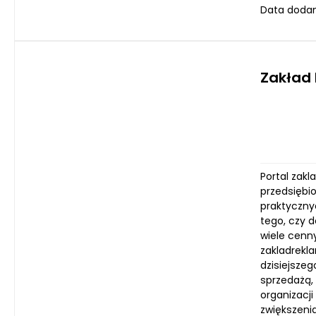
Data dodan
Zakład
Portal zak
przedsiębi
praktyczny
tego, czy d
wiele cenn
zakladrekla
dzisiejsze
sprzedażą,
organizacj
zwiększeni