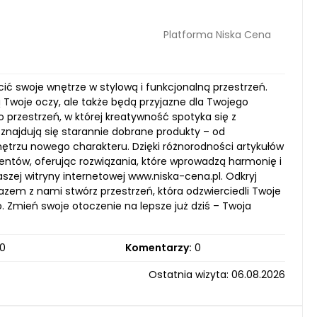
Platforma Niska Cena
cić swoje wnętrze w stylową i funkcjonalną przestrzeń.
ą Twoje oczy, ale także będą przyjazne dla Twojego
o przestrzeń, w której kreatywność spotyka się z
e znajdują się starannie dobrane produkty – od
ętrzu nowego charakteru. Dzięki różnorodności artykułów
entów, oferując rozwiązania, które wprowadzą harmonię i
ej witryny internetowej www.niska-cena.pl. Odkryj
azem z nami stwórz przestrzeń, która odzwierciedli Twoje
 Zmień swoje otoczenie na lepsze już dziś – Twoja
0
Komentarzy:
0
Ostatnia wizyta: 06.08.2026