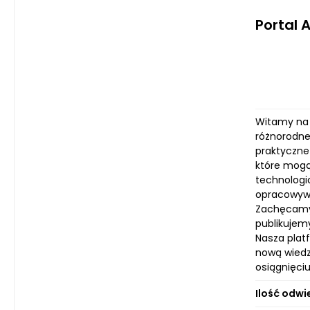
Portal 
Witamy na 
różnorodne 
praktyczne
które mogą 
technologi
opracowywan
Zachęcamy 
publikujemy
Nasza plat
nową wiedz
osiągnięci
Ilość odwi