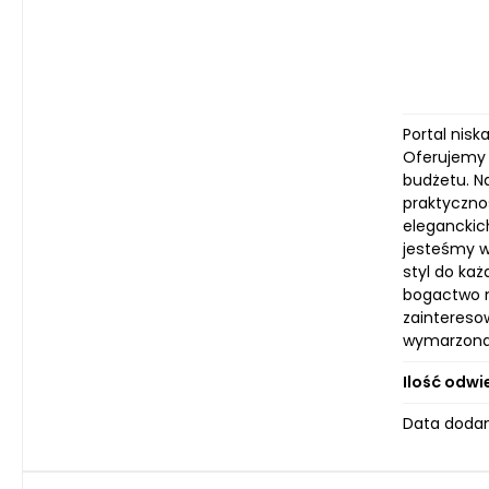
Portal nisk
Oferujemy b
budżetu. Na
praktycznoś
eleganckic
jesteśmy w
styl do ka
bogactwo na
zaintereso
wymarzona 
Ilość odwi
Data dodan