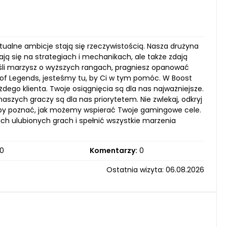
rtualne ambicje stają się rzeczywistością. Nasza drużyna
ją się na strategiach i mechanikach, ale także zdają
eśli marzysz o wyższych rangach, pragniesz opanować
f Legends, jesteśmy tu, by Ci w tym pomóc. W Boost
go klienta. Twoje osiągnięcia są dla nas najważniejsze.
aszych graczy są dla nas priorytetem. Nie zwlekaj, odkryj
 aby poznać, jak możemy wspierać Twoje gamingowe cele.
ich ulubionych grach i spełnić wszystkie marzenia
0
Komentarzy:
0
Ostatnia wizyta: 06.08.2026