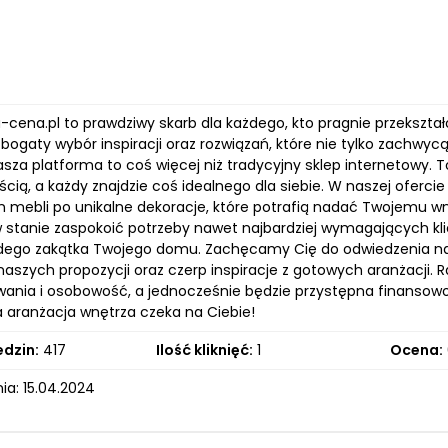
a-cena.pl to prawdziwy skarb dla każdego, kto pragnie przekształ
ogaty wybór inspiracji oraz rozwiązań, które nie tylko zachwyc
sza platforma to coś więcej niż tradycyjny sklep internetowy. T
cią, a każdy znajdzie coś idealnego dla siebie. W naszej oferci
h mebli po unikalne dekoracje, które potrafią nadać Twojemu wn
 stanie zaspokoić potrzeby nawet najbardziej wymagających kli
żdego zakątka Twojego domu. Zachęcamy Cię do odwiedzenia nasz
szych propozycji oraz czerp inspiracje z gotowych aranżacji. R
wania i osobowość, a jednocześnie będzie przystępna finansowo.
aranżacja wnętrza czeka na Ciebie!
edzin:
417
Ilość kliknięć:
1
Ocena:
ia: 15.04.2024