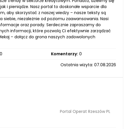
wsze trendy w sektorze kredytowym. Ponadto, dzielimy się
 i pieniądze. Nasz portal to doskonałe wsparcie dla
em, aby skorzystać z naszej wiedzy – nasze teksty są
la siebie, niezależnie od poziomu zaawansowania. Nasi
 informacje oraz porady. Serdecznie zapraszamy do
ych informacji, które pozwolą Ci efektywnie zarządzać
lekaj – dołącz do grona naszych zadowolonych
0
Komentarzy:
0
Ostatnia wizyta: 07.08.2026
Portal Operat Rzeszów PL