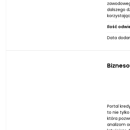
zawodowego
dalszego dz
korzystają
Ilość odwi
Data dodan
Biznes
Portal kre
to nie tyl
która pozwa
analizom o