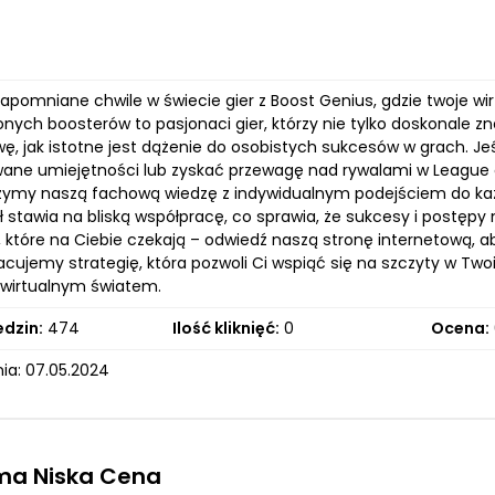
zapomniane chwile w świecie gier z Boost Genius, gdzie twoje wi
ych boosterów to pasjonaci gier, którzy nie tylko doskonale zna
wę, jak istotne jest dążenie do osobistych sukcesów w grach. J
ne umiejętności lub zyskać przewagę nad rywalami w League o
zymy naszą fachową wiedzę z indywidualnym podejściem do każde
 stawia na bliską współpracę, co sprawia, że sukcesy i postępy n
, które na Ciebie czekają – odwiedź naszą stronę internetową,
cujemy strategię, która pozwoli Ci wspiąć się na szczyty w Two
 wirtualnym światem.
edzin:
474
Ilość kliknięć:
0
Ocena:
ia: 07.05.2024
ma Niska Cena