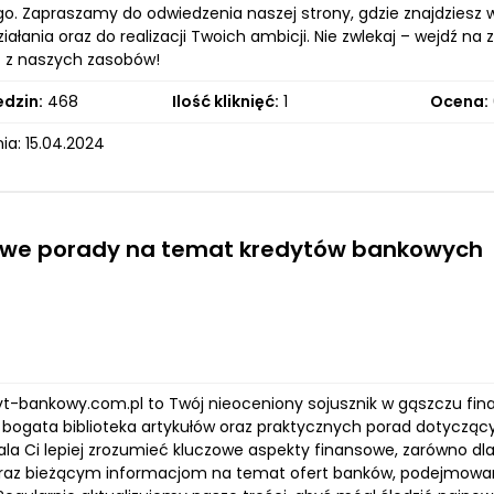
. Zapraszamy do odwiedzenia naszej strony, gdzie znajdziesz wi
iałania oraz do realizacji Twoich ambicji. Nie zwlekaj – wejdź na 
c z naszych zasobów!
edzin:
468
Ilość kliknięć:
1
Ocena:
ia: 15.04.2024
owe porady na temat kredytów bankowych
dyt-bankowy.com.pl to Twój nieoceniony sojusznik w gąszczu fi
ko bogata biblioteka artykułów oraz praktycznych porad dotyczą
la Ci lepiej zrozumieć kluczowe aspekty finansowe, zarówno dla 
raz bieżącym informacjom na temat ofert banków, podejmowani