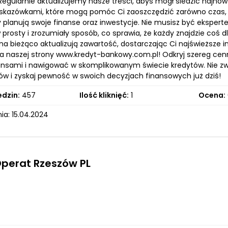
 Regularnie aktualizujemy nasze treści, abyś mógł śledzić najno
kazówkami, które mogą pomóc Ci zaoszczędzić zarówno czas, jak
y planują swoje finanse oraz inwestycje. Nie musisz być ekspert
prosty i zrozumiały sposób, co sprawia, że każdy znajdzie coś d
i na bieżąco aktualizują zawartość, dostarczając Ci najświeższe
a naszej strony www.kredyt-bankowy.com.pl! Odkryj szereg cenn
ansami i nawigować w skomplikowanym świecie kredytów. Nie zw
ów i zyskaj pewność w swoich decyzjach finansowych już dziś!
edzin:
457
Ilość kliknięć:
1
Ocena:
ia: 15.04.2024
Operat Rzeszów PL