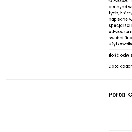
łatwiejsze.
cennymi ws
tych, którz
napisane w 
specjaliśc
odwiedzeni
swoimi fin
użytkownik
Ilość odwi
Data dodan
Portal 