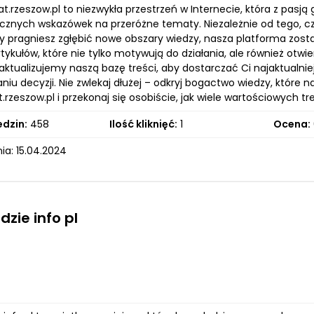
at.rzeszow.pl to niezwykła przestrzeń w Internecie, która z pasją
ycznych wskazówek na przeróżne tematy. Niezależnie od tego, c
y pragniesz zgłębić nowe obszary wiedzy, nasza platforma zosta
tykułów, które nie tylko motywują do działania, ale również otwi
 aktualizujemy naszą bazę treści, aby dostarczać Ci najaktualn
u decyzji. Nie zwlekaj dłużej – odkryj bogactwo wiedzy, które n
rzeszow.pl i przekonaj się osobiście, jak wiele wartościowych t
edzin:
458
Ilość kliknięć:
1
Ocena:
ia: 15.04.2024
dzie info pl