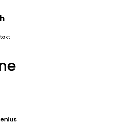
ch
takt
ne
enius