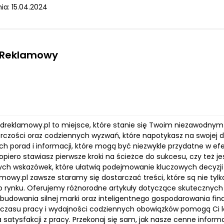
ia: 15.04.2024
 Reklamowy
ladreklamowy.pl to miejsce, które stanie się Twoim niezawod
orczości oraz codziennych wyzwań, które napotykasz na swojej 
ch porad i informacji, które mogą być niezwykle przydatne w e
opiero stawiasz pierwsze kroki na ścieżce do sukcesu, czy też j
ych wskazówek, które ułatwią podejmowanie kluczowych decyzji 
mowy.pl zawsze staramy się dostarczać treści, które są nie tylko
go rynku. Oferujemy różnorodne artykuły dotyczące skutecznych
 budowania silnej marki oraz inteligentnego gospodarowania f
i czasu pracy i wydajności codziennych obowiązków pomogą Ci l
a satysfakcji z pracy. Przekonaj się sam, jak nasze cenne info