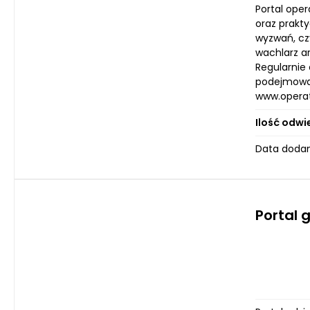
Portal oper
oraz prakt
wyzwań, cz
wachlarz ar
Regularnie
podejmowani
www.operat.
Ilość odwi
Data dodan
Portal g