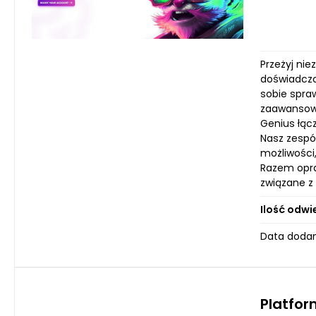
Przeżyj nie
doświadczon
sobie spra
zaawansowa
Genius łąc
Nasz zespół
możliwości
Razem opra
związane z
Ilość odwi
Data dodan
Platfor