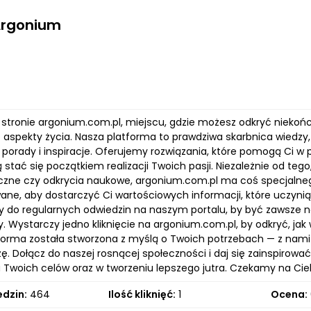
Argonium
stronie argonium.com.pl, miejscu, gdzie możesz odkryć niekońc
aspekty życia. Nasza platforma to prawdziwa skarbnica wiedzy, w
 porady i inspiracje. Oferujemy rozwiązania, które pomogą Ci 
stać się początkiem realizacji Twoich pasji. Niezależnie od tego, 
czne czy odkrycia naukowe, argonium.com.pl ma coś specjalnego 
e, aby dostarczyć Ci wartościowych informacji, które uczynią T
do regularnych odwiedzin na naszym portalu, by być zawsze na
. Wystarczy jedno kliknięcie na argonium.com.pl, by odkryć, jak 
forma została stworzona z myślą o Twoich potrzebach — z nami
ę. Dołącz do naszej rosnącej społeczności i daj się zainspirow
u Twoich celów oraz w tworzeniu lepszego jutra. Czekamy na Cie
edzin:
464
Ilość kliknięć:
1
Ocena: