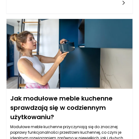
niezbędnych informacji. Zarządca powinien zwrócić uwagę
na szczegóły dotyczące awarii, takie jak jej charakter,
lokalizacja w budynku, a także czas, w którym problem
wystąpił. Taka wstępna analiza pozwoli ustalić priorytet
działań oraz określić, czy konieczna jest interwencja
specjalisty, czy awaria może być rozwiązana zdalnie.
Równocześnie, ważne jest, aby zarządca okazał empatię i
zrozumienie dla lokatora, który może odczuwać stres
związany z daną sytuacją. Takie podejście buduje zaufanie i
pokazuje, że zarządzanie nieruchomościami Poznań nie
polega jedynie na sprawnym administrowaniu, ale także na
tworzeniu relacji z mieszkańcami.
Jak modułowe meble kuchenne
sprawdzają się w codziennym
użytkowaniu?
Modułowe meble kuchenne przyczyniają się do znacznej
poprawy funkcjonalności przestrzeni kuchennej, co czyni je
idealnym rozwiązaniem zarówno w niewielkich, jak i dużych