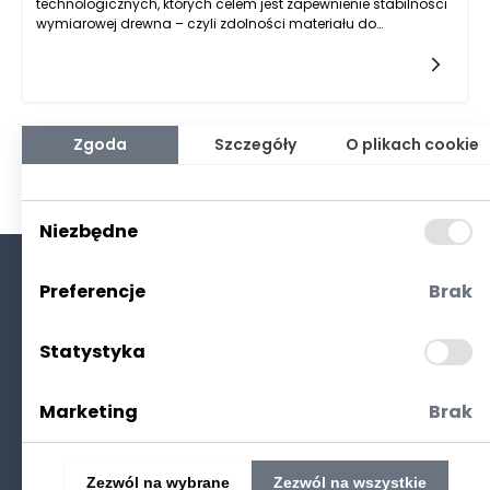
technologicznych, których celem jest zapewnienie stabilności
wymiarowej drewna – czyli zdolności materiału do
zachowania swoich rozmiarów mimo zmian temperatury i
wilgotności. W praktyce oznacza to minimalizację ryzyka
skurczu, paczenia się, pęknięć i innych deformacji, które mogą
obniżyć jakość gotowego produktu. Stabilność ta jest
szczególnie istotna w branżach takich jak budownictwo,
stolarstwo czy produkcja okien i drzwi, gdzie precyzja
Zgoda
Szczegóły
O plikach cookie
wymiarowa jest kluczowa. Producent kantówki osiąga ten
efekt dzięki odpowiedniemu suszeniu drewna, starannemu
doborowi surowca oraz zastosowaniu precyzyjnych technik
obróbki. Istotne znaczenie ma również kontrola parametrów w
Niezbędne
trakcie całego procesu produkcyjnego, od przyjęcia drewna
aż po jego pakowanie i magazynowanie. Odpowiednie
przygotowanie materiału to dla producenta kantówki nie tylko
Preferencje
Brak
kwestia jakości, ale także renomy i zaufania klientów.
O nas
Kontakt
Statystyka
Polityka prywatności
(RODO. Cookies)
Marketing
Brak
Zezwól na wybrane
Zezwól na wszystkie