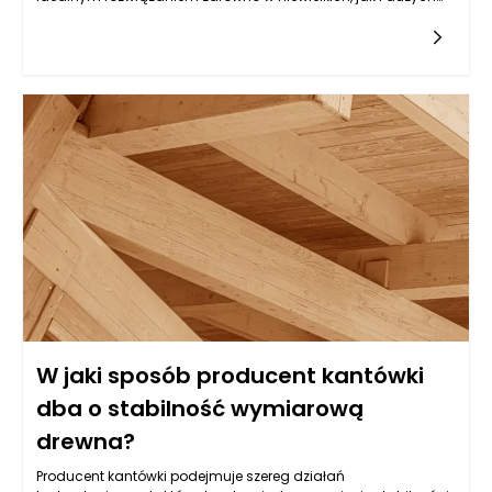
pomieszczeniach. Dzięki swojej elastyczności oraz
możliwością łączenia różnych elementów, można je
zaaranżować w sposób, który najbardziej odpowiada
potrzebom użytkowników. Przede wszystkim, modułowe meble
kuchenne można z łatwością dostosować do specyfiki
pomieszczenia, co pozwala maksymalnie wykorzystać
dostępną powierzchnię. Osoby, które mają małe kuchnie,
mogą stworzyć ergonomiczne rozwiązania, umieszczając
szafki w narożnikach czy wykorzystując przestrzeń nad blatem
roboczym, zaś właściciele większych kuchni mogą
zdecydować się na rozbudowane zestawy, które podzielą
przestrzeń na strefy. Dzięki tym zaletom funkcjonalność kuchni
zostaje znacznie podniesiona, a codzienne gotowanie oraz
wspólne posiłki stają się bardziej komfortowe.
W jaki sposób producent kantówki
dba o stabilność wymiarową
drewna?
Producent kantówki podejmuje szereg działań