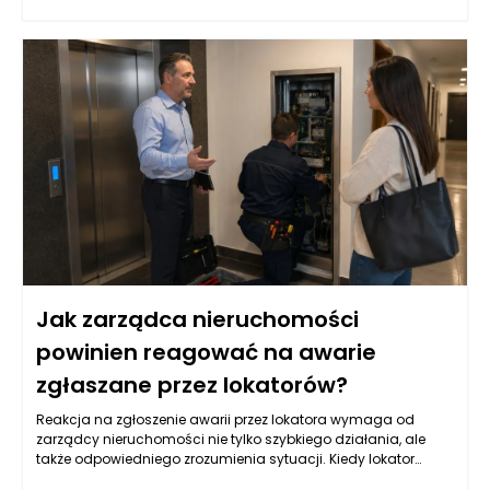
milionów złotych, daje przedsiębiorcom możliwość zakupu,
bądź refinansowania istniejących nieruchomości
komercyjnych. Na rynku istnieje wiele różnych ofert, które mogą
różnić się pod względem oprocentowania, okresu spłaty oraz
wymaganych zabezpieczeń. Kluczowym aspektem dla firm
jest również analiza warunków umowy oraz kosztów
dodatkowych związanych z pozyskiwaniem takiego
finansowania. Przed podjęciem decyzji o wyborze
odpowiedniej pożyczki hipotecznej, warto przeanalizować
wszystkie dostępne opcje i zrozumieć, jakie obowiązki i
zobowiązania będą się wiązać z zaciągnięciem takiego
kredytu.
Jak zarządca nieruchomości
powinien reagować na awarie
zgłaszane przez lokatorów?
Reakcja na zgłoszenie awarii przez lokatora wymaga od
zarządcy nieruchomości nie tylko szybkiego działania, ale
także odpowiedniego zrozumienia sytuacji. Kiedy lokator
informuje o problemie, kluczowe jest zebranie wszystkich