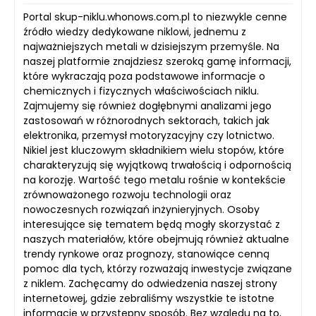
Portal skup-niklu.whonows.com.pl to niezwykle cenne
źródło wiedzy dedykowane niklowi, jednemu z
najważniejszych metali w dzisiejszym przemyśle. Na
naszej platformie znajdziesz szeroką gamę informacji,
które wykraczają poza podstawowe informacje o
chemicznych i fizycznych właściwościach niklu.
Zajmujemy się również dogłębnymi analizami jego
zastosowań w różnorodnych sektorach, takich jak
elektronika, przemysł motoryzacyjny czy lotnictwo.
Nikiel jest kluczowym składnikiem wielu stopów, które
charakteryzują się wyjątkową trwałością i odpornością
na korozję. Wartość tego metalu rośnie w kontekście
zrównoważonego rozwoju technologii oraz
nowoczesnych rozwiązań inżynieryjnych. Osoby
interesujące się tematem będą mogły skorzystać z
naszych materiałów, które obejmują również aktualne
trendy rynkowe oraz prognozy, stanowiące cenną
pomoc dla tych, którzy rozważają inwestycje związane
z niklem. Zachęcamy do odwiedzenia naszej strony
internetowej, gdzie zebraliśmy wszystkie te istotne
informacje w przystępny sposób. Bez względu na to,