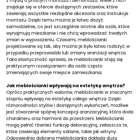
z myślą o prostym montażu i demontażu. Wiele z nich
znajduje się w ofercie dostępnych zestawów, które
zawierają wszystkie niezbędne akcesoria oraz instrukcje
montażu. Dzięki temu można je łatwo złożyć
samodzielnie, co jest szczególnie istotne dla osób, które
wynajmują mieszkanie i nie chcą wprowadzać trwałych
zmian w wyposażeniu. Czasami, meblościanki
projektowane są tak, aby można je było łatwo rozłożyć w
przypadku przeprowadzki lub zmiany aranżacji wnętrza.
Taka elastyczność sprawia, że meblościanki stają się
praktycznym rozwiązaniem dla osób często
zmieniających swoje miejsce zamieszkania.
Jak meblościanki wpływają na estetykę wnętrza?
Oprócz praktycznych walorów, meblościanki w znacznym
stopniu wpływają na estetykę całego wnętrza. Dzięki
różnorodności stylów i dostępnych wykończeń, możliwe
jest stworzenie spójnej koncepcji aranżacyjnej, która doda
charakteru oraz harmonii do przestrzeni. Meblościanki
mogą pełnić również funkcję dekoracyjną, zwłaszcza te,
które zawierają elementy szklane, takie jak witryny.
Odpowiednio dobrana meblościanka dokłada dużą