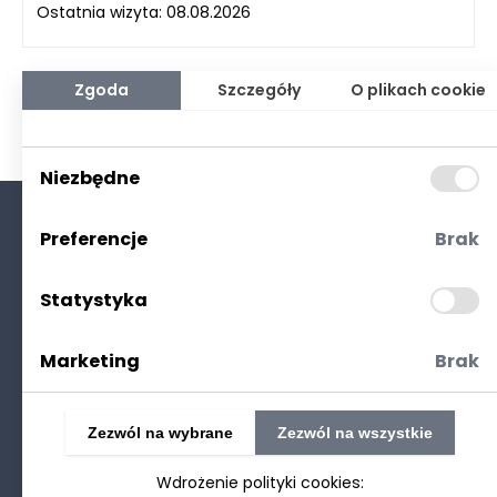
Ostatnia wizyta: 08.08.2026
Zgoda
Szczegóły
O plikach cookie
Niezbędne
Preferencje
Brak
O nas
Kontakt
Statystyka
Polityka prywatności
(RODO. Cookies)
Marketing
Brak
Zezwól na wybrane
Zezwól na wszystkie
Wdrożenie polityki cookies:
©2025 Realizacja
strony www
: Technetium.pl