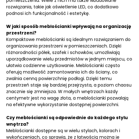
pomieszczenia. Wiele z nich ma także wbudowane
rozwiązania, takie jak oświetlenie LED, co dodatkowo
podnosi ich funkcjonalność i estetykę.
W jaki sposób meblościanki wpływają na organizację
przestrzeni?
Kompaktowe meblościanki są idealnym rozwiązaniem do
organizowania przestrzeni w pomieszczeniach. Dzięki
różnorodności półek, szafek i schowków, umożliwiają
uporządkowanie wielu przedmiotów w jednym miejscu, co
ułatwia codzienne użytkowanie. Meblościanki często
oferują możliwość zamontowania ich do ściany, co
zwalnia cenną powierzchnię podłogi. Dzięki temu
przestrzeń staje się bardziej przejrzysta, a poziom chaosu
znacznie się zmniejsza. W małych wnętrzach każdy
centymetr jest na wagę złota, a meblościanki pozwalają
na efektywne wykorzystanie dostępnej powierzchni.
Czy meblościanki są odpowiednie do każdego stylu
wnętrza?
Meblościanki dostępne są w wielu stylach, kolorach i
wykończeniach, co sprawia, że z łatwością można je