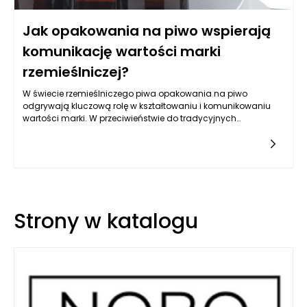
Jak opakowania na piwo wspierają
komunikację wartości marki
rzemieślniczej?
W świecie rzemieślniczego piwa opakowania na piwo
odgrywają kluczową rolę w kształtowaniu i komunikowaniu
wartości marki. W przeciwieństwie do tradycyjnych
producentów, którzy często polegają na masowych
kampaniach reklamowych, rzemieślnicze browary stosują
opakowania jako narzędzie do przekazywania swojego
unikalnego przesłania. Przede wszystkim, opakowania na piwo
są wizytówką marki i pierwszym kontaktem konsumenta z jej
produktami. W dzisiejszej rzeczywistości, w której rynek
zdominowany jest przez ogromną liczbę produktów,
Strony w katalogu
zróżnicowane opakowania stanowią istotny element strategii
marketingowej.