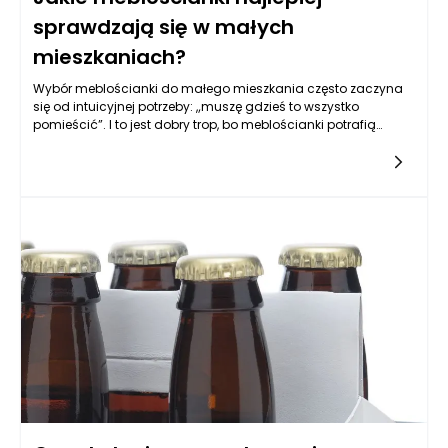
sprawdzają się w małych
mieszkaniach?
Wybór meblościanki do małego mieszkania często zaczyna
się od intuicyjnej potrzeby: „muszę gdzieś to wszystko
pomieścić”. I to jest dobry trop, bo meblościanki potrafią
uporządkować salon, ale w niewielkim metrażu równie ważne
jest to, jak mebel wpływa na odczucie przestrzeni. Zbyt
masywna zabudowa może optycznie obniżyć sufit,
przytłoczyć ścianę i sprawić, że wnętrze będzie wyglądało na
ciasne, nawet jeśli w teorii zyskujesz sporo schowków. Dlatego
planując meblościanki, warto myśleć nie tylko o ilości półek i
szafek, ale też o proporcjach, głębokości brył oraz o tym, ile
„powietrza” zostawiasz między elementami. W małym
mieszkaniu świetnie działają meblościanki, które łączą
zamknięte przechowywanie z otwartymi wnękami, bo
pozwalają ukryć codzienny chaos, a jednocześnie nie tworzą
efektu ciężkiej ściany. Dobrym nawykiem jest również
określenie priorytetów: czy w meblościance ma dominować
strefa RTV, czy raczej miejsce na książki i dekoracje, a może
potrzebujesz po prostu najwięcej schowków. Jeśli te potrzeby
są jasno nazwane, meblościanki przestają być
przypadkowym zakupem, a stają się narzędziem, które realnie