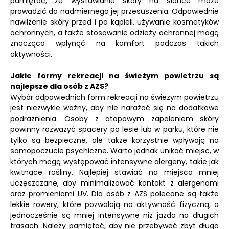
pamiętać, że wystawianie skóry na słońce może
prowadzić do nadmiernego jej przesuszenia. Odpowiednie
nawilżenie skóry przed i po kąpieli, używanie kosmetyków
ochronnych, a także stosowanie odzieży ochronnej mogą
znacząco wpłynąć na komfort podczas takich
aktywności.
Jakie formy rekreacji na świeżym powietrzu są
najlepsze dla osób z AZS?
Wybór odpowiednich form rekreacji na świeżym powietrzu
jest niezwykle ważny, aby nie narażać się na dodatkowe
podrażnienia. Osoby z atopowym zapaleniem skóry
powinny rozważyć spacery po lesie lub w parku, które nie
tylko są bezpieczne, ale także korzystnie wpływają na
samopoczucie psychiczne. Warto jednak unikać miejsc, w
których mogą występować intensywne alergeny, takie jak
kwitnące rośliny. Najlepiej stawiać na miejsca mniej
uczęszczane, aby minimalizować kontakt z alergenami
oraz promieniami UV. Dla osób z AZS polecane są także
lekkie rowery, które pozwalają na aktywność fizyczną, a
jednocześnie są mniej intensywne niż jazda na długich
trasach. Należy pamiętać, aby nie przebywać zbyt długo