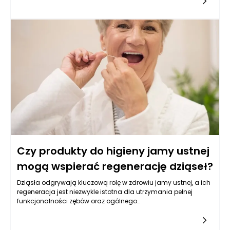
kluczowych czynników wpływających na rozwój paradontozy
jest stan higieny jamy ustnej. Odpowiednia dbałość o higienę
jamy ustnej, w tym regularne korzystanie z produktów do
higieny jamy ustnej, może znacząco wpłynąć na zatrzymanie
rozwoju tej choroby. Istnieje silna korelacja między jakością
codziennego czyszczenia zębów a występowaniem stanów
zapalnych w przyzębiu.
Czy produkty do higieny jamy ustnej
mogą wspierać regenerację dziąseł?
Dziąsła odgrywają kluczową rolę w zdrowiu jamy ustnej, a ich
regeneracja jest niezwykle istotna dla utrzymania pełnej
funkcjonalności zębów oraz ogólnego
samopoczucia. Produkty do higieny jamy ustnej mogą
wpływać na ten proces, a ich odpowiedni dobór oraz
stosowanie mogą wspierać zdrowie dziąseł. Warto zrozumieć,