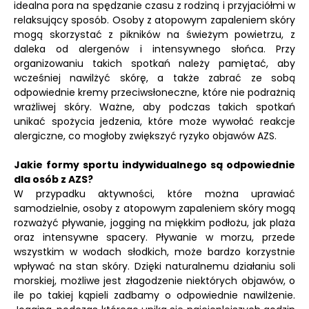
idealna pora na spędzanie czasu z rodziną i przyjaciółmi w
relaksujący sposób. Osoby z atopowym zapaleniem skóry
mogą skorzystać z pikników na świeżym powietrzu, z
daleka od alergenów i intensywnego słońca. Przy
organizowaniu takich spotkań należy pamiętać, aby
wcześniej nawilżyć skórę, a także zabrać ze sobą
odpowiednie kremy przeciwsłoneczne, które nie podrażnią
wrażliwej skóry. Ważne, aby podczas takich spotkań
unikać spożycia jedzenia, które może wywołać reakcje
alergiczne, co mogłoby zwiększyć ryzyko objawów AZS.
Jakie formy sportu indywidualnego są odpowiednie
dla osób z AZS?
W przypadku aktywności, które można uprawiać
samodzielnie, osoby z atopowym zapaleniem skóry mogą
rozważyć pływanie, jogging na miękkim podłożu, jak plaża
oraz intensywne spacery. Pływanie w morzu, przede
wszystkim w wodach słodkich, może bardzo korzystnie
wpływać na stan skóry. Dzięki naturalnemu działaniu soli
morskiej, możliwe jest złagodzenie niektórych objawów, o
ile po takiej kąpieli zadbamy o odpowiednie nawilżenie.