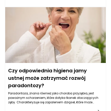
czynniki środowiskowe mogą stać się przyczyną nagłego
zaostrzenia objawów. Właściwe przygotowanie oraz
świadome podejmowanie decyzji przed każdym wyjściem na
plażę, w góry czy do lasu, pozwala osobom z atopowym
zapaleniem skóry nie tylko cieszyć się aktywnością fizyczną,
ale przede wszystkim chronić swoje zdrowie i samopoczucie.
Dobór odpowiedniego miejsca, unikanie skrajnych warunków
pogodowych oraz dbałość o indywidualne potrzeby to
elementy, które realnie przekładają się na komfort i
bezpieczeństwo podczas wypoczynku z AZS.
Czy odpowiednia higiena jamy
ustnej może zatrzymać rozwój
paradontozy?
Paradontoza, znana również jako choroba przyzębia, jest
poważnym schorzeniem, które dotyka tkanek otaczających
zęby. Charakteryzuje się zapaleniem dziąseł, które może
prowadzić do ich recesji oraz utraty zębów. Jednym z