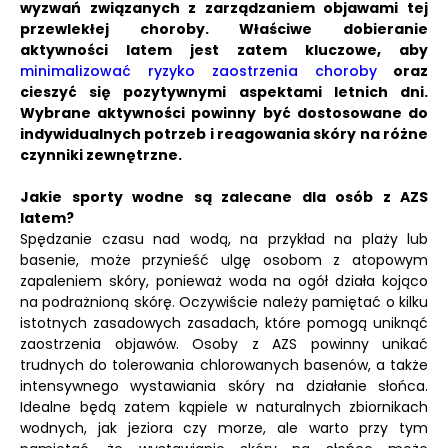
wyzwań związanych z zarządzaniem objawami tej
przewlekłej choroby.
Właściwe dobieranie
aktywności latem jest zatem kluczowe, aby
minimalizować ryzyko zaostrzenia choroby
oraz
cieszyć się pozytywnymi aspektami letnich dni.
Wybrane aktywności powinny być dostosowane do
indywidualnych potrzeb i reagowania skóry na różne
czynniki zewnętrzne.
Jakie sporty wodne są zalecane dla osób z AZS
latem?
Spędzanie czasu nad wodą, na przykład na plaży lub
basenie, może przynieść ulgę osobom z atopowym
zapaleniem skóry, ponieważ woda na ogół działa kojąco
na podrażnioną skórę. Oczywiście należy pamiętać o kilku
istotnych zasadowych zasadach, które pomogą uniknąć
zaostrzenia objawów. Osoby z AZS powinny unikać
trudnych do tolerowania chlorowanych basenów, a także
intensywnego wystawiania skóry na działanie słońca.
Idealne będą zatem kąpiele w naturalnych zbiornikach
wodnych, jak jeziora czy morze, ale warto przy tym