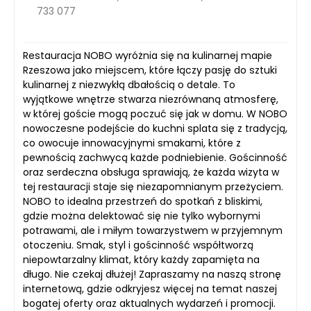
733 077
Restauracja NOBO wyróżnia się na kulinarnej mapie
Rzeszowa jako miejscem, które łączy pasję do sztuki
kulinarnej z niezwykłą dbałością o detale. To
wyjątkowe wnętrze stwarza niezrównaną atmosferę,
w której goście mogą poczuć się jak w domu. W NOBO
nowoczesne podejście do kuchni splata się z tradycją,
co owocuje innowacyjnymi smakami, które z
pewnością zachwycą każde podniebienie. Gościnność
oraz serdeczna obsługa sprawiają, że każda wizyta w
tej restauracji staje się niezapomnianym przeżyciem.
NOBO to idealna przestrzeń do spotkań z bliskimi,
gdzie można delektować się nie tylko wybornymi
potrawami, ale i miłym towarzystwem w przyjemnym
otoczeniu. Smak, styl i gościnność współtworzą
niepowtarzalny klimat, który każdy zapamięta na
długo. Nie czekaj dłużej! Zapraszamy na naszą stronę
internetową, gdzie odkryjesz więcej na temat naszej
bogatej oferty oraz aktualnych wydarzeń i promocji.