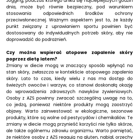
Jogging, podczas którego unika się najcieplejszych godzin
dnia, może być równie bezpieczny, pod warunkiem
stosowania odpowiednich środków ochrony
przeciwsłonecznej. Ważnym aspektem jest to, że każdy
punkt związany z uprawianiem sportu powinien być
dostosowany do indywidualnych potrzeb skóry, aby nie
doprowadzić do podrażnień.
Czy można wspierać atopowe zapalenie skóry
poprzez dietę latem?
Zmiany w diecie mogą w znaczący sposób wpłynąć na
stan skóry, zwłaszcza w kontekście atopowego zapalenia
skóry. Lato to czas, kiedy wielu z nas ma dostęp do
świeżych owoców i warzyw, co stanowi doskonałą okazję
do wprowadzenia zdrowszych nawyków żywieniowych.
Osoby z AZS powinny zwracać szczególną uwagę na to,
co jedzą, ponieważ niektóre produkty mogą zaostrzyć
objawy. Warto zainwestować w ekologiczne, sezonowe
produkty, które są wolne od pestycydów i chemikaliów. Te
zmiany w diecie mogą przynieść korzyści nie tylko skórze,
ale także ogólnemu zdrowiu organizmu. Warto pamiętać,
że niektóre osoby z AZS reagują na gluten, nabiał, orzechy