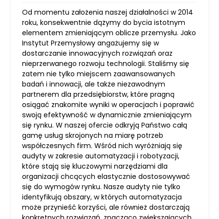
Od momentu założenia naszej działalności w 2014
roku, konsekwentnie dążymy do bycia istotnym
elementem zmieniającym oblicze przemysłu. Jako
Instytut Przemysłowy angażujemy się w
dostarczanie innowacyjnych rozwiązań oraz
nieprzerwanego rozwoju technologii. Staliśmy się
zatem nie tylko miejscem zaawansowanych
badań i innowacji, ale także niezawodnym
partnerem dla przedsiębiorstw, które pragną
osiągać znakomite wyniki w operacjach i poprawić
swoją efektywność w dynamicznie zmieniającym
się rynku. W naszej ofercie odkryją Państwo całą
gamę usług skrojonych na miarę potrzeb
współczesnych firm. Wśród nich wyróżniają się
audyty w zakresie automatyzacji i robotyzacji,
które stają się kluczowymi narzędziami dla
organizacji chcących elastycznie dostosowywać
się do wymogów rynku. Nasze audyty nie tylko
identyfikują obszary, w których automatyzacja
może przynieść korzyści, ale również dostarczają
konkretnych rozwiązań, znacząco zwiększających