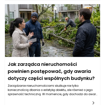
lokalizacja w budynku, a także czas, w którym problem
wystąpił. Taka wstępna analiza pozwoli ustalić priorytet
działań oraz określić, czy konieczna jest interwencja
specjalisty, czy awaria może być rozwiązana zdalnie.
Równocześnie, ważne jest, aby zarządca okazał empatię i
zrozumienie dla lokatora, który może odczuwać stres
związany z daną sytuacją. Takie podejście buduje zaufanie i
pokazuje, że zarządzanie nieruchomościami Poznań nie
polega jedynie na sprawnym administrowaniu, ale także na
tworzeniu relacji z mieszkańcami.
Jak zarządca nieruchomości
powinien postępować, gdy awaria
dotyczy części wspólnych budynku?
Zarządzanie nieruchomościami skutkuje nie tylko
koniecznością dbania o estetykę obiektu, ale również o jego
sprawność techniczną. W momencie, gdy dochodzi do awarii
dotyczącej części wspólnych budynku, zarządca musi
natychmiast podjąć konkretne działania mające na celu