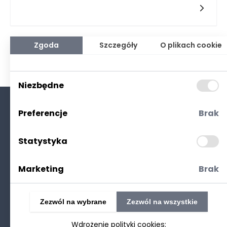
przechowywania w meblościance powinien być uzależniony
od indywidualnych potrzeb oraz charakterystyki
pomieszczenia, w którym te meble będą używane. Kluczowe
jest, aby rozważyć, jakie przedmioty będą w niej
przechowywane, jak dużo miejsca mamy do dyspozycji oraz
Zgoda
Szczegóły
O plikach cookie
jaki styl aranżacji preferujemy.
Niezbędne
Preferencje
Brak
O nas
Kontakt
Statystyka
Polityka prywatności
(RODO. Cookies)
Marketing
Brak
Zezwól na wybrane
Zezwól na wszystkie
Wdrożenie polityki cookies: