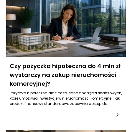
Czy pożyczka hipoteczna do 4 mln zł
wystarczy na zakup nieruchomości
komercyjnej?
Pożyczka hipoteczna dla firm to jedno z narzędzi finansowych,
które umożliwia inwestycje w nieruchomości komercyjne. Taki
produkt finansowy standardowo zapewnia dostęp do
znacznych kwot, co jest szczególnie istotne w kontekście
większych projektów. Wysokość pożyczki, która sięga do 4
milionów złotych, daje przedsiębiorcom możliwość zakupu,
bądź refinansowania istniejących nieruchomości
komercyjnych. Na rynku istnieje wiele różnych ofert, które mogą