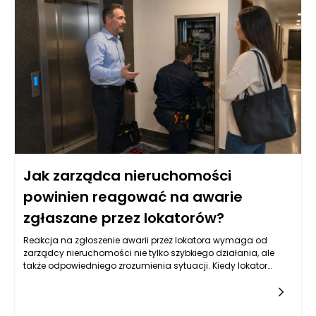
różnić się pod względem oprocentowania, okresu spłaty oraz
wymaganych zabezpieczeń. Kluczowym aspektem dla firm
jest również analiza warunków umowy oraz kosztów
dodatkowych związanych z pozyskiwaniem takiego
finansowania. Przed podjęciem decyzji o wyborze
odpowiedniej pożyczki hipotecznej, warto przeanalizować
wszystkie dostępne opcje i zrozumieć, jakie obowiązki i
zobowiązania będą się wiązać z zaciągnięciem takiego
kredytu.
Jak zarządca nieruchomości
powinien reagować na awarie
zgłaszane przez lokatorów?
Reakcja na zgłoszenie awarii przez lokatora wymaga od
zarządcy nieruchomości nie tylko szybkiego działania, ale
także odpowiedniego zrozumienia sytuacji. Kiedy lokator
informuje o problemie, kluczowe jest zebranie wszystkich
niezbędnych informacji. Zarządca powinien zwrócić uwagę
na szczegóły dotyczące awarii, takie jak jej charakter,