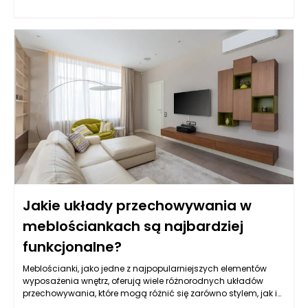
rozwiązanie problemu. Prawidłowe zidentyfikowanie rodzaju
awarii jest kluczowe. Czy przyczyną jest uszkodzenie instalacji
wodnej, elektrycznej, czy może problem z systemem
ogrzewania? Rozpoznanie problemu to pierwszy krok do jego
rozwiązania. W przypadkach bardziej skomplikowanych,
takich jak poważne zalanie piwnicy czy awaria windy,
zwrócenie się o pomoc do specjalistów z odpowiednim
doświadczeniem staje się nieodłącznym elementem procesu
zarządzania nieruchomościami.
Jakie układy przechowywania w
meblościankach są najbardziej
funkcjonalne?
Meblościanki, jako jedne z najpopularniejszych elementów
wyposażenia wnętrz, oferują wiele różnorodnych układów
przechowywania, które mogą różnić się zarówno stylem, jak i
funkcjonalnością. Wybór odpowiedniego układu